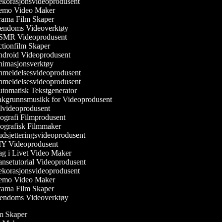
korasjonsvideoprodusent
mo Video Maker
ama Film Skaper
endoms Videoverktøy
MR Videoprodusent
tionfilm Skaper
droid Videoprodusent
imasjonsverktøy
meldelsesvideoprodusent
meldelsesvideoprodusent
tomatisk Tekstgenerator
kgrunnsmusikk for Videoprodusent
lvideoprodusent
ografi Filmprodusent
ografisk Filmmaker
dsjetteringsvideoprodusent
Y Videoprodusent
g i Livet Video Maker
nsetutorial Videoprodusent
korasjonsvideoprodusent
mo Video Maker
ama Film Skaper
endoms Videoverktøy
ilm Skaper