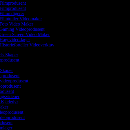
Filmprodusent
Filmprodusent
Filmredigerer
Filmtrailer Videomaker
Foto Video Maker
Gaming Videoprodusent
Green Screen Video Maker
Hagevideo-lager
Historieforteller Videoverktøy
eels Skaper
eoprodusent
 Skaper
oprodusent
videoprodusent
deoprodusent
rodusent
ingsvideoer
v Kjæledyr
Maker
ideoprodusent
ideoprodusent
odusent
ilmlager