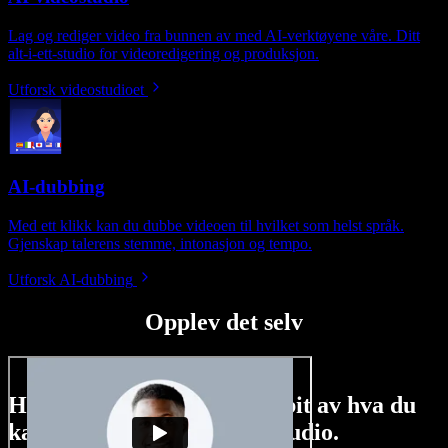
Lag og rediger video fra bunnen av med AI-verktøyene våre. Ditt
alt-i-ett-studio for videoredigering og produksjon.
Utforsk videostudioet
AI-dubbing
Med ett klikk kan du dubbe videoen til hvilket som helst språk.
Gjenskap talerens stemme, intonasjon og tempo.
Utforsk AI-dubbing
Opplev det selv
Her er bare en liten smakebit av hva du
kan gjøre med Speechify Studio.