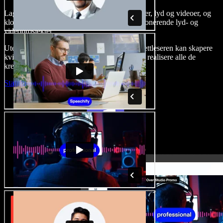
Lag voice-overs, legg til royaltyfrie stockbilder, lyd og videoer, og
klon stemmen din for å skape komplette, imponerende lyd- og
videoprosjekter.
Uten læringskurve og med alt tilgjengelig i nettleseren kan skapere
kvitte seg med tradisjonelle begrensninger og realisere alle de
kreative ideene sine.
Start Studio