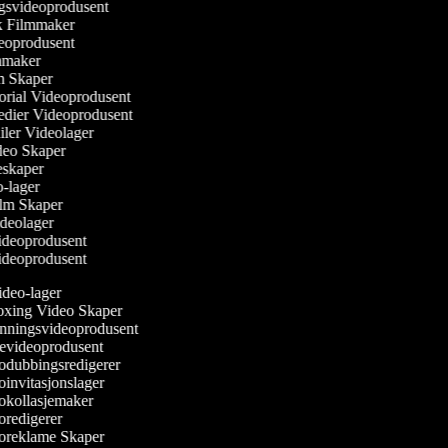
ngsvideoprodusent
sk Filmmaker
ideoprodusent
ilmmaker
lm Skaper
torial Videoprodusent
Medier Videoprodusent
ailer Videolager
ideo Skaper
ieskaper
eo-lager
Film Skaper
ideolager
videoprodusent
videoprodusent
deo-lager
ing Video Skaper
ningsvideoprodusent
evideoprodusent
dubbingsredigerer
invitasjonslager
kollasjemaker
redigerer
reklame Skaper