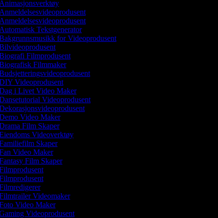
Animasjonsverktøy
Anmeldelsesvideoprodusent
Anmeldelsesvideoprodusent
Automatisk Tekstgenerator
Bakgrunnsmusikk for Videoprodusent
Bilvideoprodusent
Biografi Filmprodusent
Biografisk Filmmaker
Budsjetteringsvideoprodusent
DIY Videoprodusent
Dag i Livet Video Maker
Dansetutorial Videoprodusent
Dekorasjonsvideoprodusent
Demo Video Maker
Drama Film Skaper
Eiendoms Videoverktøy
Familiefilm Skaper
Fan Video Maker
Fantasy Film Skaper
Filmprodusent
Filmprodusent
Filmredigerer
Filmtrailer Videomaker
Foto Video Maker
Gaming Videoprodusent