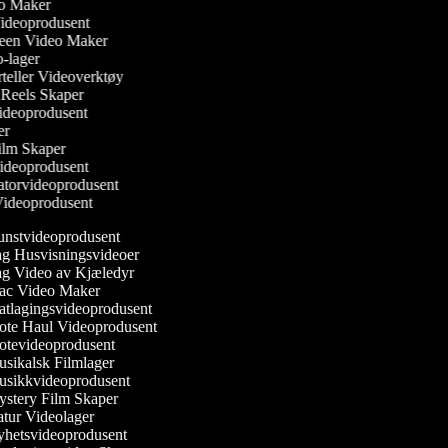
eo Maker
Videoprodusent
reen Video Maker
o-lager
orteller Videoverktøy
m Reels Skaper
 Videoprodusent
ker
ilm Skaper
Videoprodusent
atorvideoprodusent
 Videoprodusent
nstvideoprodusent
g Husvisningsvideoer
g Video av Kjæledyr
c Video Maker
tlagingsvideoprodusent
te Haul Videoprodusent
tevideoprodusent
sikalsk Filmlager
sikkvideoprodusent
stery Film Skaper
tur Videolager
hetsvideoprodusent