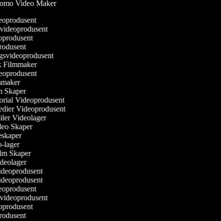
omo Video Maker
eoprodusent
svideoprodusent
eoprodusent
produsent
ngsvideoprodusent
sk Filmmaker
ideoprodusent
ilmmaker
lm Skaper
torial Videoprodusent
Medier Videoprodusent
ailer Videolager
ideo Skaper
ieskaper
eo-lager
Film Skaper
ideolager
videoprodusent
videoprodusent
eoprodusent
svideoprodusent
eoprodusent
produsent