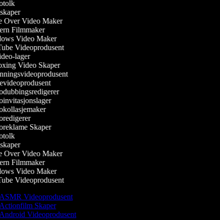
tolk
kaper
 Over Video Maker
rn Filmmaker
ows Video Maker
be Videoprodusent
deo-lager
ing Video Skaper
ningsvideoprodusent
evideoprodusent
dubbingsredigerer
invitasjonslager
kollasjemaker
redigerer
reklame Skaper
tolk
kaper
 Over Video Maker
rn Filmmaker
ows Video Maker
be Videoprodusent
ASMR Videoprodusent
Actionfilm Skaper
Android Videoprodusent