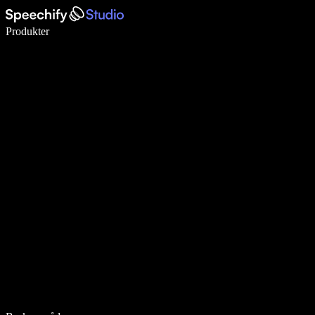
Skriv 5× raskere med diktering
Produkter
Les mer