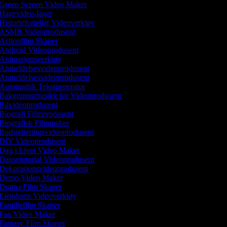
Green Screen Video Maker
Hagevideo-lager
Historieforteller Videoverktøy
ASMR Videoprodusent
Actionfilm Skaper
Android Videoprodusent
Animasjonsverktøy
Anmeldelsesvideoprodusent
Anmeldelsesvideoprodusent
Automatisk Tekstgenerator
Bakgrunnsmusikk for Videoprodusent
Bilvideoprodusent
Biografi Filmprodusent
Biografisk Filmmaker
Budsjetteringsvideoprodusent
DIY Videoprodusent
Dag i Livet Video Maker
Dansetutorial Videoprodusent
Dekorasjonsvideoprodusent
Demo Video Maker
Drama Film Skaper
Eiendoms Videoverktøy
Familiefilm Skaper
Fan Video Maker
Fantasy Film Skaper