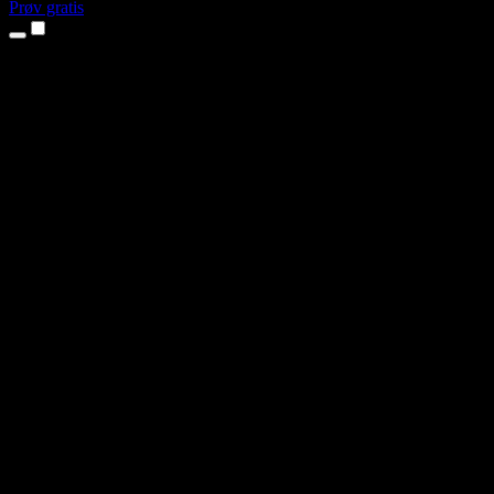
Prøv gratis
Produkter
Tekst til tale
iPhone- og iPad-apper
Android-app
Chrome-utvidelse
Edge-utvidelse
Nettapp
Mac-app
Windows-app
AI-stemmegenerator
Voiceover
Dubbing