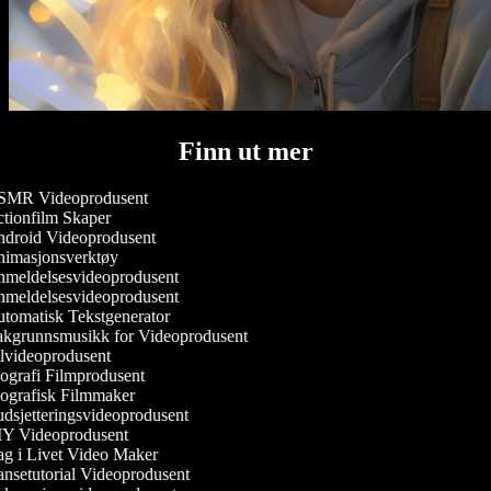
Finn ut mer
MR Videoprodusent
tionfilm Skaper
droid Videoprodusent
imasjonsverktøy
meldelsesvideoprodusent
meldelsesvideoprodusent
tomatisk Tekstgenerator
kgrunnsmusikk for Videoprodusent
lvideoprodusent
ografi Filmprodusent
ografisk Filmmaker
dsjetteringsvideoprodusent
Y Videoprodusent
g i Livet Video Maker
nsetutorial Videoprodusent