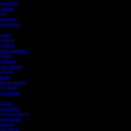
produsent
m Skaper
lager
produsent
ideo Skaper
 Skaper
eo Maker
eo Maker
svideoprodusent
o Maker
rodusent
deoprodusent
rodusent
dusent
videoprodusent
eels Skaper
eoprodusent
 Skaper
oprodusent
videoprodusent
deoprodusent
rodusent
ingsvideoer