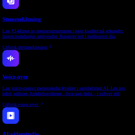
Stemmekloning
Lag AI-kloner av menneskestemmer i topp kvalitet på sekunder.
Ingen installasjon nødvendig. Fungerer rett i nettleseren din.
Utforsk stemmekloning
Voice-over
Lag voice-overs i menneskelig kvalitet i sanntid med AI. Les inn
tekst, videoer, forklaringsfilmer – hva som helst – i enhver stil.
Utforsk voice-over
AI-videostudio