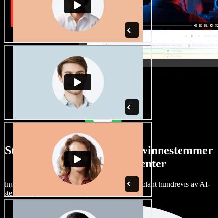
Stort utvalg av manns- og kvinnestemmer
med alle slags aksenter
Ingen prosjekter trenger å høres like ut. Velg blant hundrevis av AI-
stemmer og aksenter, og finjuster dem.