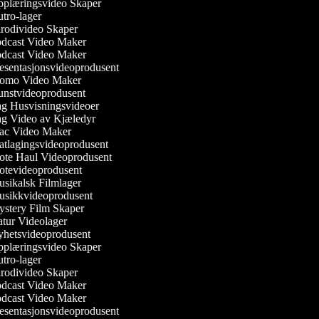
plæringsvideo Skaper
tro-lager
rodivideo Skaper
dcast Video Maker
dcast Video Maker
esentasjonsvideoprodusent
omo Video Maker
nstvideoprodusent
g Husvisningsvideoer
g Video av Kjæledyr
c Video Maker
tlagingsvideoprodusent
te Haul Videoprodusent
tevideoprodusent
sikalsk Filmlager
sikkvideoprodusent
stery Film Skaper
tur Videolager
hetsvideoprodusent
plæringsvideo Skaper
tro-lager
rodivideo Skaper
dcast Video Maker
dcast Video Maker
esentasjonsvideoprodusent