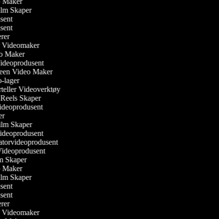
eo Maker
Film Skaper
usent
usent
gerer
ler Videomaker
eo Maker
Videoprodusent
reen Video Maker
o-lager
orteller Videoverktøy
m Reels Skaper
 Videoprodusent
ker
ilm Skaper
Videoprodusent
atorvideoprodusent
 Videoprodusent
ilm Skaper
eo Maker
Film Skaper
usent
usent
gerer
ler Videomaker