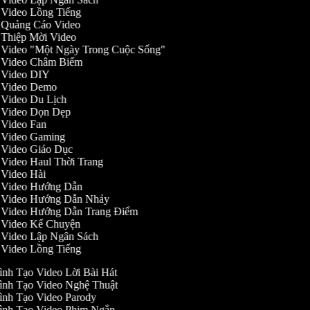
o Video Lồng Tiếng
o Quảng Cáo Video
o Thiệp Mời Video
o Video "Một Ngày Trong Cuộc Sống"
ạo Video Châm Biếm
o Video DIY
ạo Video Demo
o Video Du Lịch
o Video Dọn Dẹp
o Video Fan
o Video Gaming
o Video Giáo Dục
o Video Haul Thời Trang
o Video Hài
ạo Video Hướng Dẫn
ạo Video Hướng Dẫn Nhảy
ạo Video Hướng Dẫn Trang Điểm
o Video Kể Chuyện
o Video Lập Ngân Sách
o Video Lồng Tiếng
ình Tạo Video Lời Bài Hát
ình Tạo Video Nghệ Thuật
ình Tạo Video Parody
ình Tạo Video Phim Ngắn