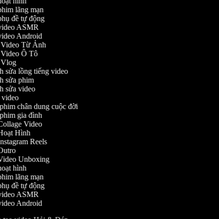
 hoạt hình
o phim lãng mạn
o phụ đề tự động
o video ASMR
o video Android
o Video Từ Ảnh
o Video Ô Tô
o Vlog
nh sửa lồng tiếng video
ỉnh sửa phim
ỉnh sửa video
ch video
m phim chân dung cuộc đời
m phim gia đình
o Collage Video
o Hoạt Hình
 Instagram Reels
o Outro
o Video Unboxing
 hoạt hình
o phim lãng mạn
o phụ đề tự động
o video ASMR
o video Android