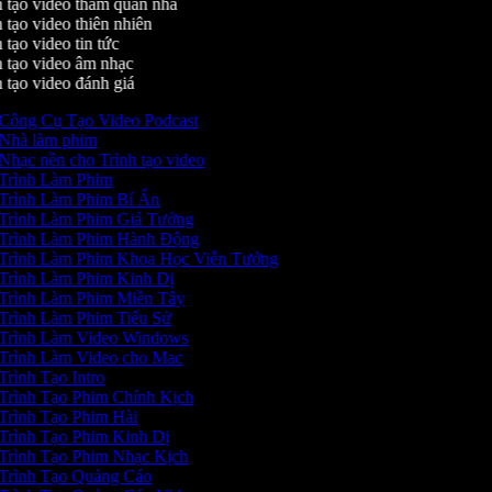
 tạo video tham quan nhà
 tạo video thiên nhiên
tạo video tin tức
 tạo video âm nhạc
 tạo video đánh giá
Công Cụ Tạo Video Podcast
Nhà làm phim
Nhạc nền cho Trình tạo video
Trình Làm Phim
Trình Làm Phim Bí Ẩn
Trình Làm Phim Giả Tưởng
Trình Làm Phim Hành Động
Trình Làm Phim Khoa Học Viễn Tưởng
Trình Làm Phim Kinh Dị
Trình Làm Phim Miền Tây
Trình Làm Phim Tiểu Sử
Trình Làm Video Windows
Trình Làm Video cho Mac
Trình Tạo Intro
Trình Tạo Phim Chính Kịch
Trình Tạo Phim Hài
Trình Tạo Phim Kinh Dị
Trình Tạo Phim Nhạc Kịch
Trình Tạo Quảng Cáo