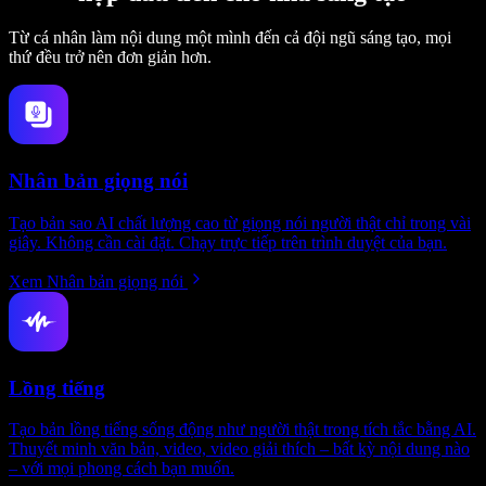
Từ cá nhân làm nội dung một mình đến cả đội ngũ sáng tạo, mọi
thứ đều trở nên đơn giản hơn.
Nhân bản giọng nói
Tạo bản sao AI chất lượng cao từ giọng nói người thật chỉ trong vài
giây. Không cần cài đặt. Chạy trực tiếp trên trình duyệt của bạn.
Xem Nhân bản giọng nói
Lồng tiếng
Tạo bản lồng tiếng sống động như người thật trong tích tắc bằng AI.
Thuyết minh văn bản, video, video giải thích – bất kỳ nội dung nào
– với mọi phong cách bạn muốn.