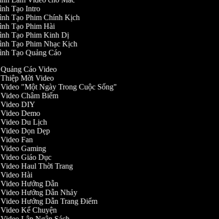
ình Tạo Intro
ình Tạo Phim Chính Kịch
ình Tạo Phim Hài
ình Tạo Phim Kinh Dị
ình Tạo Phim Nhạc Kịch
ình Tạo Quảng Cáo
o Quảng Cáo Video
o Thiệp Mời Video
o Video "Một Ngày Trong Cuộc Sống"
ạo Video Châm Biếm
o Video DIY
ạo Video Demo
o Video Du Lịch
o Video Dọn Dẹp
o Video Fan
o Video Gaming
o Video Giáo Dục
o Video Haul Thời Trang
o Video Hài
ạo Video Hướng Dẫn
ạo Video Hướng Dẫn Nhảy
ạo Video Hướng Dẫn Trang Điểm
o Video Kể Chuyện
o Video Lập Ngân Sách