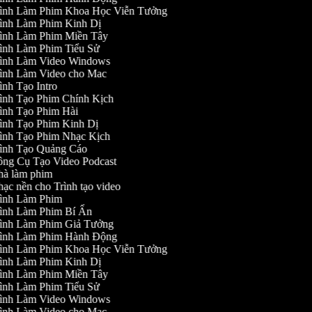
ình Làm Phim Khoa Học Viễn Tưởng
ình Làm Phim Kinh Dị
ình Làm Phim Miền Tây
ình Làm Phim Tiểu Sử
ình Làm Video Windows
ình Làm Video cho Mac
ình Tạo Intro
ình Tạo Phim Chính Kịch
ình Tạo Phim Hài
ình Tạo Phim Kinh Dị
ình Tạo Phim Nhạc Kịch
ình Tạo Quảng Cáo
ng Cụ Tạo Video Podcast
à làm phim
ạc nền cho Trình tạo video
ình Làm Phim
ình Làm Phim Bí Ẩn
ình Làm Phim Giả Tưởng
ình Làm Phim Hành Động
ình Làm Phim Khoa Học Viễn Tưởng
ình Làm Phim Kinh Dị
ình Làm Phim Miền Tây
ình Làm Phim Tiểu Sử
ình Làm Video Windows
ình Làm Video cho Mac