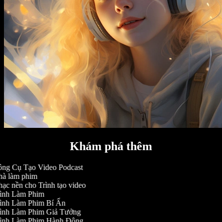
Khám phá thêm
ng Cụ Tạo Video Podcast
à làm phim
ạc nền cho Trình tạo video
ình Làm Phim
ình Làm Phim Bí Ẩn
ình Làm Phim Giả Tưởng
ình Làm Phim Hành Động