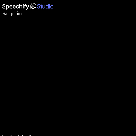
Viết nhanh gấp 5 lần với tính năng nhập bằng giọng nói
Sản phẩm
Tìm hiểu thêm