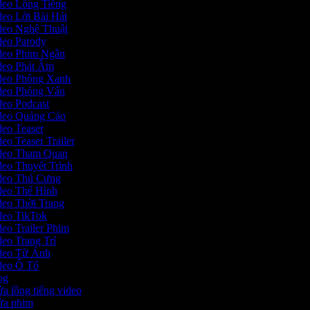
ideo Lồng Tiếng
ideo Lời Bài Hát
ideo Nghệ Thuật
ideo Parody
ideo Phim Ngắn
ideo Phát Âm
ideo Phông Xanh
ideo Phỏng Vấn
ideo Podcast
ideo Quảng Cáo
ideo Teaser
deo Teaser Trailer
Video Tham Quan
ideo Thuyết Trình
ideo Thú Cưng
ideo Thể Hình
ideo Thời Trang
ideo TikTok
deo Trailer Phim
deo Trang Trí
ideo Từ Ảnh
ideo Ô Tô
log
sửa lồng tiếng video
sửa phim