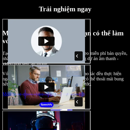
Trải nghiệm ngay
Một vài ví dụ về những gì bạn có thể làm
với Speechify Studio
Tạo lồng tiếng, chèn hình ảnh, âm thanh, video miễn phí bản quyền,
nhân bản giọng nói của bạn để tạo nên những dự án âm thanh -
video trọn vẹn, ấn tượng.
Với giao diện trực quan, dễ làm quen, mọi thao tác đều thực hiện
ngay trên trình duyệt, nhà sáng tạo nội dung có thể thoải mái bung
hết ý tưởng mà không còn bị bó buộc như trước.
Mở Studio