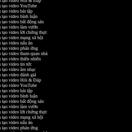
 tạo video Hỏi & Đáp
 tạo video YouTube
tạo video bài tập
 tạo video bình luận
 tạo video bất động sản
 tạo video làm vườn
 tạo video lời chứng thực
 tạo video mạng xã hội
 tạo video nấu ăn
 tạo video phản ứng
 tạo video tham quan nhà
 tạo video thiên nhiên
tạo video tin tức
 tạo video âm nhạc
 tạo video đánh giá
 tạo video Hỏi & Đáp
 tạo video YouTube
tạo video bài tập
 tạo video bình luận
 tạo video bất động sản
 tạo video làm vườn
 tạo video lời chứng thực
 tạo video mạng xã hội
 tạo video nấu ăn
 tạo video phản ứng