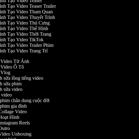
ình Tạo Video Teaser
ình Tạo Video Teaser Trailer
ình Tạo Video Tham Quan
ình Tạo Video Thuyết Trình
ình Tạo Video Thú Cưng
ình Tạo Video Thể Hình
ình Tạo Video Thời Trang
ình Tạo Video TikTok
ình Tạo Video Trailer Phim
ình Tạo Video Trang Trí
o Video Từ Ảnh
o Video Ô Tô
o Vlog
nh sửa lồng tiếng video
ỉnh sửa phim
ỉnh sửa video
ch video
m phim chân dung cuộc đời
m phim gia đình
o Collage Video
o Hoạt Hình
 Instagram Reels
o Outro
o Video Unboxing