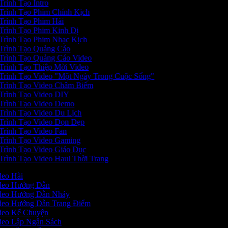
Trình Tạo Intro
Trình Tạo Phim Chính Kịch
Trình Tạo Phim Hài
Trình Tạo Phim Kinh Dị
Trình Tạo Phim Nhạc Kịch
Trình Tạo Quảng Cáo
Trình Tạo Quảng Cáo Video
Trình Tạo Thiệp Mời Video
Trình Tạo Video "Một Ngày Trong Cuộc Sống"
Trình Tạo Video Châm Biếm
Trình Tạo Video DIY
Trình Tạo Video Demo
Trình Tạo Video Du Lịch
Trình Tạo Video Dọn Dẹp
Trình Tạo Video Fan
Trình Tạo Video Gaming
Trình Tạo Video Giáo Dục
Trình Tạo Video Haul Thời Trang
ideo Hài
Video Hướng Dẫn
Video Hướng Dẫn Nhảy
ideo Hướng Dẫn Trang Điểm
ideo Kể Chuyện
ideo Lập Ngân Sách