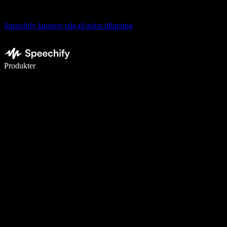
Speechify lanserer tale-til-tekst-diktering
Skriv 5× raskere med diktering
Produkter
Les mer