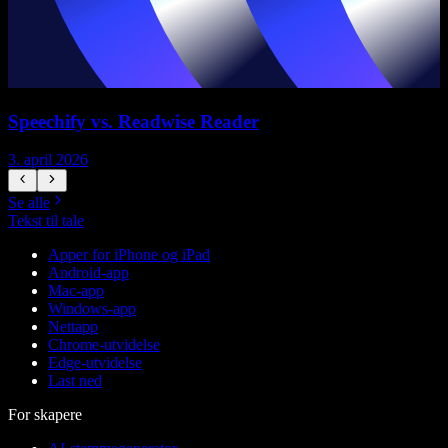
Speechify vs. Readwise Reader
3. april 2026
3
Se alle
Tekst til tale
Apper for iPhone og iPad
Android-app
Mac-app
Windows-app
Nettapp
Chrome-utvidelse
Edge-utvidelse
Last ned
For skapere