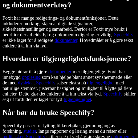
og dokumentverktøy?
Foxit har mange redigerings- og dokumentfunksjoner. Dette
inkluderer merking, skjema, digitale signaturer,
sikkerhetsinnstillinger og samarbeid. Derfor er Foxit mye brukt i
bedrifter der arbeidsflyt og dokumentredigering er viktig.
Speechify
er ikke laget for å redigere
dokumenter
. Hovedmålet er å gjøre tekst
enklere å ta inn via lyd.
Hvordan er tilgjengelighetsfunksjonene?
Begge bidrar til å gjøre
dokumenter
mer tilgjengelige. Foxit har
innebygd
opplesing
som kan hjelpe blant annet synshemmede eller
de med
dysleksi
.
Speechify
satser ekstra på
tilgjengelighet
med
naturlige stemmer, justerbar hastighet og mulighet til å lytte på flere
enheter. Dette gjør det enklere å ta inn tekst via lyd.
Speechify
skiller
seg ut fordi den er laget for lyd-
tilgjengelighet
.
Når bør du bruke Speechify?
Speechify passer for lytting til lærebøker, gjennomgang av
forskning,
studier
, lange rapporter og læring mens du reiser eller
multitasker
.
Speechify
skiller seg ut ved å gjøre skrevne
dokumenter