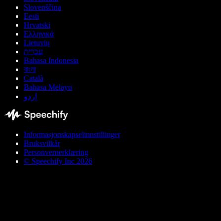
Slovenščina
Eesti
Hrvatski
Ελληνικά
Lietuvių
עברית
Bahasa Indonesia
বাংলা
Català
Bahasa Melayu
اردو
Informasjonskapselinnstillinger
Bruksvilkår
Personvernerklæring
© Speechify Inc 2026