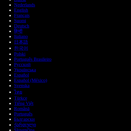
Nederlands
English
Français
Suomi
Deutsch
हिन्दी
Italiano
日本語
한국어
Polski
Português Brasileiro
Русский
Українська
Español
Español (México)
Svenska
ไทย
Türkçe
Tiếng Việt
Română
Português
Български
ქართული
Slovenčina