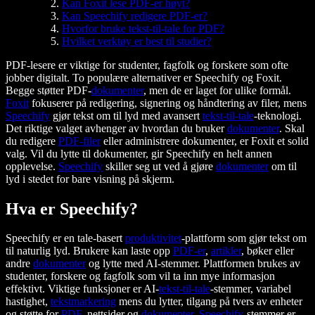
Kan Foxit lese PDF-er høyt?
Kan Speechify redigere PDF-er?
Hvorfor bruke tekst-til-tale for PDF?
Hvilket verktøy er best til studier?
PDF-lesere er viktige for studenter, fagfolk og forskere som ofte
jobber digitalt. To populære alternativer er Speechify og Foxit.
Begge støtter PDF-
dokumenter
, men de er laget for ulike formål.
Foxit
fokuserer på redigering, signering og håndtering av filer, mens
Speechify
gjør tekst om til lyd med avansert
tekst-til-tale
-teknologi.
Det riktige valget avhenger av hvordan du bruker
dokumenter
. Skal
du redigere
PDF-filer
eller administrere dokumenter, er Foxit et solid
valg. Vil du lytte til dokumenter, gir Speechify en helt annen
opplevelse.
Speechify
skiller seg ut ved å gjøre
dokumenter
om til
lyd i stedet for bare visning på skjerm.
Hva er Speechify?
Speechify er en tale-basert
produktivitet
-plattform som gjør tekst om
til naturlig lyd. Brukere kan laste opp
PDF-er
,
artikler
, bøker eller
andre
dokumenter
og lytte med AI-stemmer. Plattformen brukes av
studenter, forskere og fagfolk som vil ta inn mye informasjon
effektivt. Viktige funksjoner er AI-
tekst-til-tale
-stemmer, variabel
hastighet,
tekstmarkering
mens du lytter, tilgang på tvers av enheter
og støtte for
PDF
, nettsider og
dokumenter
.
Speechify
-stemmer er