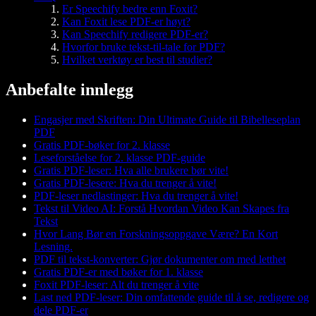
Er Speechify bedre enn Foxit?
Kan Foxit lese PDF-er høyt?
Kan Speechify redigere PDF-er?
Hvorfor bruke tekst-til-tale for PDF?
Hvilket verktøy er best til studier?
Anbefalte innlegg
Engasjer med Skriften: Din Ultimate Guide til Bibelleseplan
PDF
Gratis PDF-bøker for 2. klasse
Leseforståelse for 2. klasse PDF-guide
Gratis PDF-leser: Hva alle brukere bør vite!
Gratis PDF-lesere: Hva du trenger å vite!
PDF-leser nedlastinger: Hva du trenger å vite!
Tekst til Video AI: Forstå Hvordan Video Kan Skapes fra
Tekst
Hvor Lang Bør en Forskningsoppgave Være? En Kort
Lesning.
PDF til tekst-konverter: Gjør dokumenter om med letthet
Gratis PDF-er med bøker for 1. klasse
Foxit PDF-leser: Alt du trenger å vite
Last ned PDF-leser: Din omfattende guide til å se, redigere og
dele PDF-er