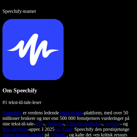
Speechify-teamet
Om Speechify
#1 tekst-til-tale-leser
Speechify
er verdens ledende
tekst-til-tale
-plattform, med over 50
millioner brukere og mer enn 500 000 femstjerners vurderinger på
sine tekst-til-tale-
iOS
-,
Android
-,
Chrome-utvidelse
-,
webapp
- og
Mac-desktop
-apper. I 2025
ga Apple
Speechify den prestisjetunge
Apple Design Award
på
WWDC
, og kalte det «en kritisk ressurs