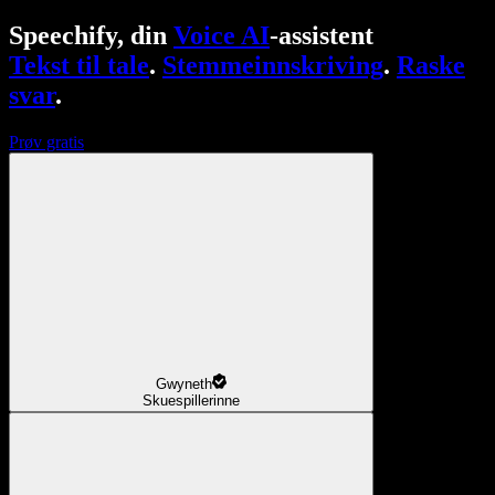
Speechify, din
Voice AI
-assistent
Tekst til tale
.
Stemmeinnskriving
.
Raske
svar
.
Prøv gratis
Gwyneth
Skuespillerinne