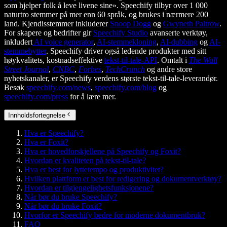
som hjelper folk å leve livene sine». Speechify tilbyr over 1 000
naturtro stemmer på mer enn 60 språk, og brukes i nærmere 200
land. Kjendisstemmer inkluderer
Snoop Dogg
og
Gwyneth Paltrow
.
For skapere og bedrifter gir
Speechify Studio
avanserte verktøy,
inkludert
AI voice generator
,
AI-stemmekloning
,
AI-dubbing
og
AI-
stemmebytter
. Speechify driver også ledende produkter med sitt
høykvalitets, kostnadseffektive
tekst-til-tale-API
. Omtalt i
The Wall
Street Journal
,
CNBC
,
Forbes
,
TechCrunch
og andre store
nyhetskanaler, er Speechify verdens største tekst-til-tale-leverandør.
Besøk
speechify.com/news
,
speechify.com/blog
og
speechify.com/press
for å lære mer.
Innholdsfortegnelse
Hva er Speechify?
Hva er Foxit?
Hva er hovedforskjellene på Speechify og Foxit?
Hvordan er kvaliteten på tekst-til-tale?
Hva er best for lyttetempo og produktivitet?
Hvilken plattform er best for redigering og dokumentverktøy?
Hvordan er tilgjengelighetsfunksjonene?
Når bør du bruke Speechify?
Når bør du bruke Foxit?
Hvorfor er Speechify bedre for moderne dokumentbruk?
FAQ