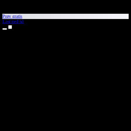
Prøv gratis
Last ned nå
Produkter
Tekst til tale
iPhone- og iPad-apper
Android-app
Chrome-utvidelse
Edge-utvidelse
Nettapp
Mac-app
Windows-app