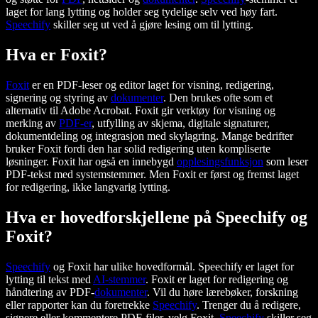
laget for lang lytting og holder seg tydelige selv ved høy fart.
Speechify
skiller seg ut ved å gjøre lesing om til lytting.
Hva er Foxit?
Foxit
er en PDF-leser og editor laget for visning, redigering,
signering og styring av
dokumenter
. Den brukes ofte som et
alternativ til Adobe Acrobat. Foxit gir verktøy for visning og
merking av
PDF-er
, utfylling av skjema, digitale signaturer,
dokumentdeling og integrasjon med skylagring. Mange bedrifter
bruker Foxit fordi den har solid redigering uten kompliserte
løsninger. Foxit har også en innebygd
opplesingsfunksjon
som leser
PDF-tekst med systemstemmer. Men Foxit er først og fremst laget
for redigering, ikke langvarig lytting.
Hva er hovedforskjellene på Speechify og
Foxit?
Speechify
og Foxit har ulike hovedformål. Speechify er laget for
lytting til tekst med
AI-stemmer
. Foxit er laget for redigering og
håndtering av PDF-
dokumenter
. Vil du høre lærebøker, forskning
eller rapporter kan du foretrekke
Speechify
. Trenger du å redigere,
signere eller kommentere PDF-filer, velg Foxit.
Speechify
skiller seg