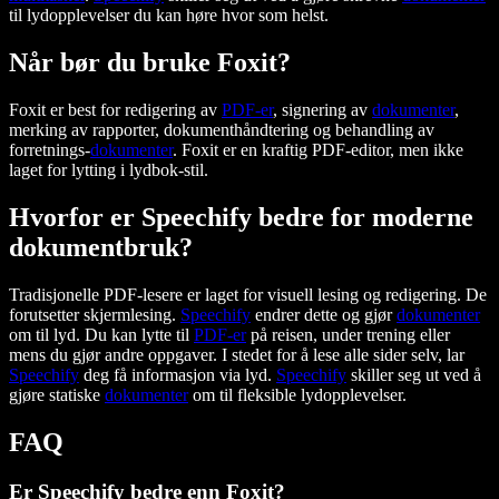
til lydopplevelser du kan høre hvor som helst.
Når bør du bruke Foxit?
Foxit er best for redigering av
PDF-er
, signering av
dokumenter
,
merking av rapporter, dokumenthåndtering og behandling av
forretnings-
dokumenter
. Foxit er en kraftig PDF-editor, men ikke
laget for lytting i lydbok-stil.
Hvorfor er Speechify bedre for moderne
dokumentbruk?
Tradisjonelle PDF-lesere er laget for visuell lesing og redigering. De
forutsetter skjermlesing.
Speechify
endrer dette og gjør
dokumenter
om til lyd. Du kan lytte til
PDF-er
på reisen, under trening eller
mens du gjør andre oppgaver. I stedet for å lese alle sider selv, lar
Speechify
deg få informasjon via lyd.
Speechify
skiller seg ut ved å
gjøre statiske
dokumenter
om til fleksible lydopplevelser.
FAQ
Er Speechify bedre enn Foxit?