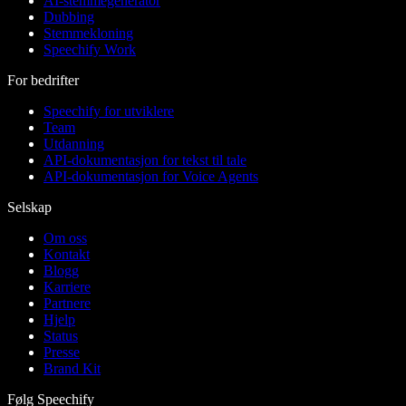
AI-stemmegenerator
Dubbing
Stemmekloning
Speechify Work
For bedrifter
Speechify for utviklere
Team
Utdanning
API-dokumentasjon for tekst til tale
API-dokumentasjon for Voice Agents
Selskap
Om oss
Kontakt
Blogg
Karriere
Partnere
Hjelp
Status
Presse
Brand Kit
Følg Speechify