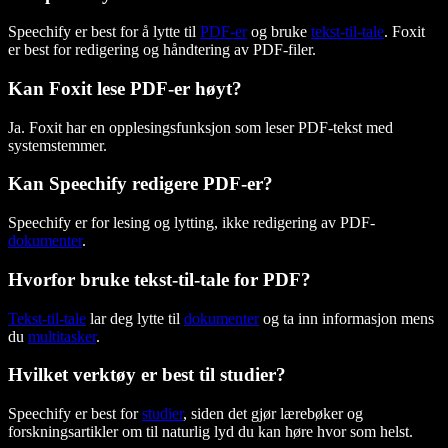
Speechify er best for å lytte til
PDF-er
og bruke
tekst-til-tale
. Foxit
er best for redigering og håndtering av PDF-filer.
Kan Foxit lese PDF-er høyt?
Ja. Foxit har en opplesingsfunksjon som leser PDF-tekst med
systemstemmer.
Kan Speechify redigere PDF-er?
Speechify er for lesing og lytting, ikke redigering av PDF-
dokumenter
.
Hvorfor bruke tekst-til-tale for PDF?
Tekst-til-tale
lar deg lytte til
dokumenter
og ta inn informasjon mens
du
multitasker
.
Hvilket verktøy er best til studier?
Speechify er best for
studier
, siden det gjør lærebøker og
forskningsartikler om til naturlig lyd du kan høre hvor som helst.