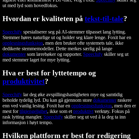
ut med lyd som hovedfokus.
Hvordan er kvaliteten på
tekst-til-tale
?
Speechify
spesialiserer seg på AI-stemmer tilpasset lang lytting.
Stemmer høres naturlige ut og holder seg klare lenge. Foxit har en
opplesningsfunksjon
, men den bruker ofte systemets tale, ikke
dedikerte stemmemodeller. Dette merkes særlig på lange
dokumenter
som lærebøker og rapporter.
Speechify
skiller seg ut
med stemmer laget for mye lytting.
Hva er best for lyttetempo og
produktivitet
?
Speechify
lar deg øke avspillingshastigheten mye og samtidig
beholde tydelig lyd. Du kan gå gjennom store
dokumenter
raskere
enn ved vanlig lesing. Foxit har en
opplesningsfunksjon
, men den er
mest for
tilgjengelighet
, ikke som et
produktivt
verktøy. Fokus på
rask lytting mangler.
Speechify
skiller seg ut ved å la deg ta inn
informasjon i høyt tempo.
Hvilken plattform er best for redigering