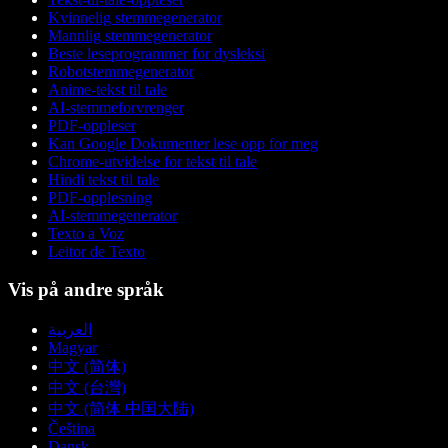
Kvinnelig stemmegenerator
Mannlig stemmegenerator
Beste leseprogrammer for dysleksi
Robotstemmegenerator
Anime-tekst til tale
AI-stemmeforvrenger
PDF-oppleser
Kan Google Dokumenter lese opp for meg
Chrome-utvidelse for tekst til tale
Hindi tekst til tale
PDF-opplesning
AI-stemmegenerator
Texto a Voz
Leitor de Texto
Vis på andre språk
العربية
Magyar
中文 (简体)
中文 (台灣)
中文 (简体 中国大陆)
Čeština
Dansk