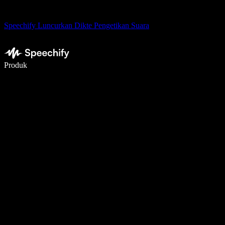
Speechify Luncurkan Dikte Pengetikan Suara
Menulis 5× lebih cepat dengan dikte suara
Produk
Pelajari lebih lanjut