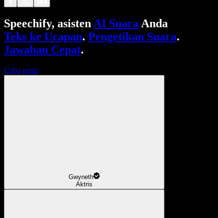
Speechify, asisten
AI Suara
Anda
Teks ke Ucapan
.
Pengetikan Suara
.
Jawaban Cepat
.
Coba gratis
Gwyneth
Aktris