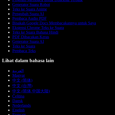
Generator Suara Robot
Teks ke Suara Anime
Pengubah Suara AI
Pembaca Audio PDF
Bisakah Google Docs Membacakannya untuk Saya
Ekstensi Chrome Teks ke Suara
Teks ke Suara Bahasa Hindi
PDF Dibacakan Keras
Generator Suara AI
Teks ke Suara
Pembaca Teks
Lihat dalam bahasa lain
العربية
Magyar
中文 (简体)
中文 (台灣)
中文 (简体 中国大陆)
Čeština
Dansk
Nederlands
English
Français