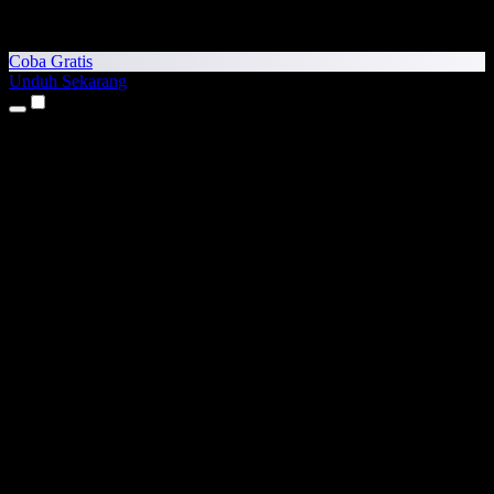
Coba Gratis
Unduh Sekarang
Produk
Teks ke Suara
Aplikasi iPhone & iPad
Aplikasi Android
Ekstensi Chrome
Ekstensi Edge
Aplikasi Web
Aplikasi Mac
Aplikasi Windows