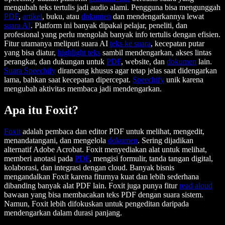
mengubah teks tertulis jadi audio alami. Pengguna bisa mengunggah
PDF
,
artikel
, buku, atau
dokumen
dan mendengarkannya lewat
suara AI
. Platform ini banyak dipakai pelajar, peneliti, dan
profesional yang perlu mengolah banyak info tertulis dengan efisien.
Fitur utamanya meliputi suara AI
teks ke suara
, kecepatan putar
yang bisa diatur,
highlight teks
sambil mendengarkan, akses lintas
perangkat, dan dukungan untuk
PDF
, website, dan
dokumen
lain.
Suara Speechify
dirancang khusus agar tetap jelas saat didengarkan
lama, bahkan saat kecepatan dipercepat.
Speechify
unik karena
mengubah aktivitas membaca jadi mendengarkan.
Apa itu Foxit?
Foxit
adalah pembaca dan editor PDF untuk melihat, mengedit,
menandatangani, dan mengelola
dokumen
. Sering dijadikan
alternatif Adobe Acrobat. Foxit menyediakan alat untuk melihat,
memberi anotasi pada
PDF
, mengisi formulir, tanda tangan digital,
kolaborasi, dan integrasi dengan cloud. Banyak bisnis
mengandalkan Foxit karena fiturnya kuat dan lebih sederhana
dibanding banyak alat PDF lain. Foxit juga punya fitur
read aloud
bawaan yang bisa membacakan teks PDF dengan suara sistem.
Namun, Foxit lebih difokuskan untuk pengeditan daripada
mendengarkan dalam durasi panjang.