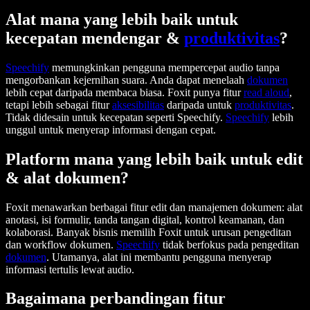
Alat mana yang lebih baik untuk
kecepatan mendengar &
produktivitas
?
Speechify
memungkinkan pengguna mempercepat audio tanpa
mengorbankan kejernihan suara. Anda dapat menelaah
dokumen
lebih cepat daripada membaca biasa. Foxit punya fitur
read aloud
,
tetapi lebih sebagai fitur
aksesibilitas
daripada untuk
produktivitas
.
Tidak didesain untuk kecepatan seperti Speechify.
Speechify
lebih
unggul untuk menyerap informasi dengan cepat.
Platform mana yang lebih baik untuk edit
& alat dokumen?
Foxit menawarkan berbagai fitur edit dan manajemen dokumen: alat
anotasi, isi formulir, tanda tangan digital, kontrol keamanan, dan
kolaborasi. Banyak bisnis memilih Foxit untuk urusan pengeditan
dan workflow dokumen.
Speechify
tidak berfokus pada pengeditan
dokumen
. Utamanya, alat ini membantu pengguna menyerap
informasi tertulis lewat audio.
Bagaimana perbandingan fitur