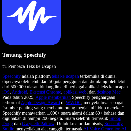
Tentang Speechify
#1 Pembaca Teks ke Ucapan
Speechify
adalah platform
teks ke ucapan
terkemuka di dunia,
dipercaya oleh lebih dari 50 juta pengguna dan didukung oleh lebih
dari 500.000 ulasan bintang lima di berbagai aplikasi teks ke ucapan
iOS
,
Android
,
Ekstensi Chrome
,
aplikasi web
, dan
desktop Mac
.
Pada tahun 2025,
Apple memberikan
Speechify penghargaan
terhormat
Apple Design Award
di
WWDC
, menyebutnya sebagai
“sumber penting yang membantu orang menjalani hidup mereka.”
Speechify menawarkan 1.000+ suara alami dalam 60+ bahasa dan
digunakan di hampir 200 negara. Suara selebriti termasuk
Snoop
Dogg
dan
Gwyneth Paltrow
. Untuk kreator dan bisnis,
Speechify
Studio
menyediakan alat canggih, termasuk
AI Voice Generator
,
AI