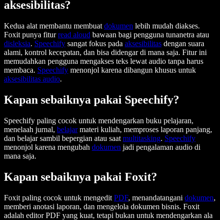
aksesibilitas?
Kedua alat membantu membuat
dokumen
lebih mudah diakses.
Foxit punya fitur
read aloud
bawaan bagi pengguna tunanetra atau
disleksia
.
Speechify
sangat fokus pada
aksesibilitas
dengan suara
alami, kontrol kecepatan, dan bisa didengar di mana saja. Fitur ini
memudahkan pengguna mengakses teks lewat audio tanpa harus
membaca.
Speechify
menonjol karena dibangun khusus untuk
aksesibilitas audio
.
Kapan sebaiknya pakai Speechify?
Speechify paling cocok untuk mendengarkan buku pelajaran,
menelaah jurnal,
belajar
materi kuliah, memproses laporan panjang,
dan belajar sambil bepergian atau saat
multitasking
.
Speechify
menonjol karena mengubah
dokumen
jadi pengalaman audio di
mana saja.
Kapan sebaiknya pakai Foxit?
Foxit paling cocok untuk mengedit
PDF
, menandatangani
dokumen
,
memberi anotasi laporan, dan mengelola dokumen bisnis. Foxit
adalah editor PDF yang kuat, tetapi bukan untuk mendengarkan ala