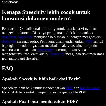
audiobook.
Kenapa Speechify lebih cocok untuk
konsumsi dokumen modern?
Pembaca PDF tradisional dirancang untuk membaca visual dan
mengedit dokumen. Biasanya pengguna duduk lalu membaca
dokumen
.
Speechify
mengubah kebiasaan ini dengan mengonversi
dokumen
menjadi audio. Pengguna bisa mendengarkan
PDF
sambil
bepergian, berolahraga, atau melakukan aktivitas lain. Tak perlu
membaca tiap halaman,
Speechify
memungkinkan Anda
mengonsumsi info lewat audio.
Speechify
mengubah dokumen statis
jadi audio yang fleksibel.
FAQ
Apakah Speechify lebih baik dari Foxit?
Speechify lebih baik untuk mendengarkan
PDF
dan
teks ke suara
.
Foxit lebih baik untuk mengedit dan mengelola file PDF.
Apakah Foxit bisa membacakan PDF?