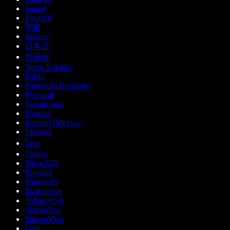
Suomi
Deutsch
हिन्दी
Italiano
日本語
한국어
Norsk bokmål
Polski
Português Brasileiro
Русский
Українська
Español
Español (México)
Svenska
ไทย
Türkçe
Tiếng Việt
Română
Português
Български
ქართული
Slovenčina
Slovenščina
Eesti