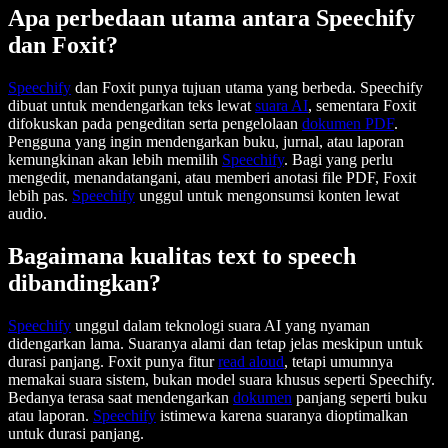
Apa perbedaan utama antara Speechify
dan Foxit?
Speechify
dan Foxit punya tujuan utama yang berbeda. Speechify
dibuat untuk mendengarkan teks lewat
suara AI
, sementara Foxit
difokuskan pada pengeditan serta pengelolaan
dokumen PDF
.
Pengguna yang ingin mendengarkan buku, jurnal, atau laporan
kemungkinan akan lebih memilih
Speechify
. Bagi yang perlu
mengedit, menandatangani, atau memberi anotasi file PDF, Foxit
lebih pas.
Speechify
unggul untuk mengonsumsi konten lewat
audio.
Bagaimana kualitas text to speech
dibandingkan?
Speechify
unggul dalam teknologi suara AI yang nyaman
didengarkan lama. Suaranya alami dan tetap jelas meskipun untuk
durasi panjang. Foxit punya fitur
read aloud
, tetapi umumnya
memakai suara sistem, bukan model suara khusus seperti Speechify.
Bedanya terasa saat mendengarkan
dokumen
panjang seperti buku
atau laporan.
Speechify
istimewa karena suaranya dioptimalkan
untuk durasi panjang.