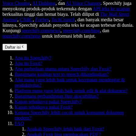
Voice Cloning
,
AI Dubbing
, dan
AI Voice Changer
. Speechify juga
menyokong produk-produk terkemuka dengan
API teks ke ucapan
berkualitas tinggi dan hemat biaya. Telah diliput di
The Wall Street
Journal
,
CNBC
,
Forbes
,
TechCrunch
, dan banyak media besar
lainnya, Speechify adalah penyedia teks ke ucapan terbesar di dunia.
Kunjungi
speechify.com/news
,
speechify.com/blog
, dan
speechify.com/press
untuk informasi lebih lanjut.
Daftar isi
Apa itu Speechify?
Apa itu Foxit?
Apa perbedaan utama antara Speechify dan Foxit?
Bagaimana kualitas text to speech dibandingkan?
Alat mana yang lebih baik untuk kecepatan mendengar &
produktivitas?
Platform mana yang lebih baik untuk edit & alat dokumen?
Bagaimana perbandingan fitur aksesibilitas?
Kapan sebaiknya pakai Speechify?
Kapan sebaiknya pakai Foxit?
Kenapa Speechify lebih cocok untuk konsumsi dokumen
modern?
FAQ
Apakah Speechify lebih baik dari Foxit?
Apakah Foxit bisa membacakan PDF?