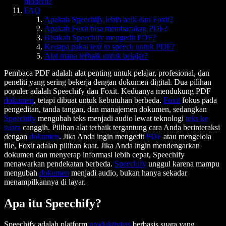
modern?
FAQ
Apakah Speechify lebih baik dari Foxit?
Apakah Foxit bisa membacakan PDF?
Bisakah Speechify mengedit PDF?
Kenapa pakai text to speech untuk PDF?
Alat mana terbaik untuk belajar?
Pembaca PDF adalah alat penting untuk pelajar, profesional, dan
peneliti yang sering bekerja dengan dokumen digital. Dua pilihan
populer adalah Speechify dan Foxit. Keduanya mendukung PDF
dokumen
, tetapi dibuat untuk kebutuhan berbeda.
Foxit
fokus pada
pengeditan, tanda tangan, dan manajemen dokumen, sedangkan
Speechify
mengubah teks menjadi audio lewat teknologi
teks ke
suara
canggih. Pilihan alat terbaik tergantung cara Anda berinteraksi
dengan
dokumen
. Jika Anda ingin mengedit
PDF
atau mengelola
file, Foxit adalah pilihan kuat. Jika Anda ingin mendengarkan
dokumen dan menyerap informasi lebih cepat, Speechify
menawarkan pendekatan berbeda.
Speechify
unggul karena mampu
mengubah
dokumen
menjadi audio, bukan hanya sekadar
menampilkannya di layar.
Apa itu Speechify?
Speechify adalah platform
produktivitas
berbasis suara yang