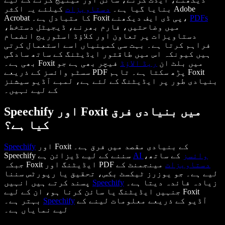
بنایا گیا ہے۔
دستاویزات
کیلئے یہ اکثر Adobe
PDFs
Acrobat کا متبادل ہے۔ Foxit پی ڈی ایف دیکھنے،
میں وضاحتیں، فارم بھرنے، ڈیجیٹل دستخط،
دستاویزات پر تعاون اور کلاؤڈ اسٹوریج انضمام
فراہم کرتا ہے۔ بہت سی کمپنیاں اسے استعمال کرتی
ہیں کیونکہ اس میں طاقتور ایڈیٹنگ کے ساتھ سادگی
بھی ہے۔ Foxit میں بلٹ ان
ریڈ الاؤڈ
فیچر بھی ہے جو
سسٹم وائسز کے ذریعے PDF پڑھ سکتا ہے۔ تاہم Foxit
بنیادی طور پر ایڈیٹنگ کے لئے ہے، لمبے آڈیو سیشنز
کے لیے نہیں۔
Speechify اور Foxit میں بنیادی فرق
کیا ہے؟
اور Foxit کے بنیادی مقصد میں فرق ہے۔
Speechify
AI وائسز
کے ساتھ،
Speechify سننے کے لیے ڈیزائن ہے
دستاویزات
مینجمنٹ کے
جبکہ Foxit ایڈیٹنگ اور PDF
لیے ہے۔ جو یوزرز ٹیکسٹ بکس، تحقیق یا رپورٹس سننا
زیادہ فائدہ دیتا ہے۔
Speechify
پسند کرتے ہیں انہیں
جنہیں ایڈیٹنگ یا سائن کرنا ہو، ان کے لیے Foxit
آڈیو کے ذریعے معلومات لینے کے
Speechify
بہتر ہے۔
لیے نمایاں ہے۔