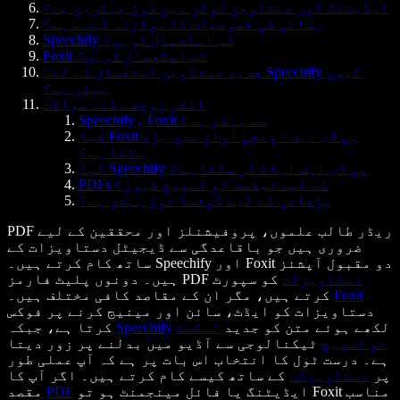
ایڈیٹنگ اور دستاویز ٹولز میں کون بہترین ہے؟
رسائی کی خصوصیات کا موازنہ کیسے ہے؟
Speechify کب استعمال کریں؟
Foxit کب استعمال کریں؟
جدید دستاویز استعمال کے لئے Speechify کیوں
بہتر ہے؟
اکثر پوچھے گئے سوالات
Speechify، Foxit سے بہتر ہے؟
کیا Foxit پی ڈی ایف اونچی آواز میں پڑھ
سکتا ہے؟
کیا Speechify پی ڈی ایف ایڈٹ کر سکتا ہے؟
PDFs کے لیے ٹیکسٹ ٹو اسپیچ کیوں؟
پڑھائی کے لیے کونسا ٹول بہتر ہے؟
PDF ریڈر طالب علموں، پروفیشنلز اور محققین کے لیے
ضروری ہیں جو باقاعدگی سے ڈیجیٹل دستاویزات کے
ساتھ کام کرتے ہیں۔ Speechify اور Foxit دو مقبول آپشنز
دستاویزات
کو سپورٹ
ہیں۔ دونوں پلیٹ فارمز PDF
Foxit
کرتے ہیں، مگر ان کے مقاصد کافی مختلف ہیں۔
دستاویزات کو ایڈٹ، سائن اور مینیج کرنے پر فوکس
لکھے ہوئے متن کو جدید
ٹیکسٹ
Speechify
کرتا ہے، جبکہ
ٹو اسپیچ
ٹیکنالوجی سے آڈیو میں بدلنے پر زور دیتا
ہے۔ درست ٹول کا انتخاب اس بات پر ہے کہ آپ عملی طور
پر
دستاویزات
کے ساتھ کیسے کام کرتے ہیں۔ اگر آپ کا
ایڈیٹنگ یا فائل مینجمنٹ ہو تو Foxit مناسب
PDF
مقصد