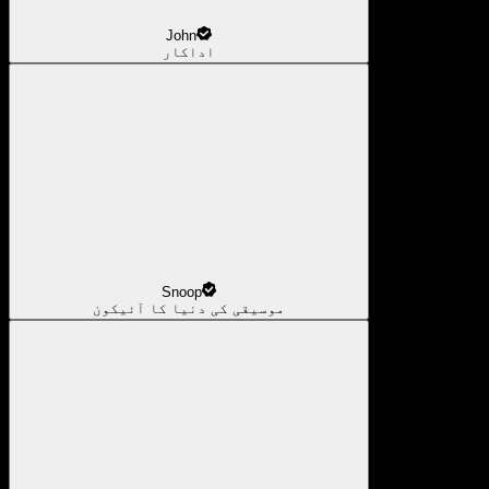
John
اداکار
Snoop
موسیقی کی دنیا کا آئیکون