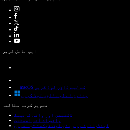
ایپ حاصل کریں
macOS کے لیے ڈاؤن لوڈ کریں
ونڈوز کے لیے ڈاؤن لوڈ کریں
تجویز کردہ مطالعہ
ڈکٹیشن اور وائس ٹائپنگ
وائس اے آئی اسسٹنٹ
اینڈرائیڈ پر پی ڈی ایف ٹیکسٹ ٹو اسپیچ