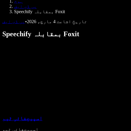
ہوم
ڈویلپرز کے لیے Speechify
پی ڈی ایف
Speechify بمقابلہ Foxit
تاریخِ اشاعت
4 مارچ، 2026
•
پی ڈی ایف
Speechify بمقابلہ Foxit
اسپیچفائی ٹیم
اسپیچفائی ٹیم