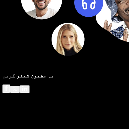
یہ مضمون شیئر کریں