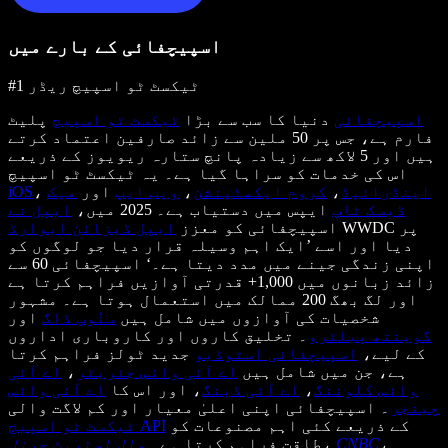
اسپیچفائی کے بارے میں
#1 ٹیکسٹ ٹو اسپیچ ریڈر
اسپیچفائی
دنیا کا سب سے بڑا
ٹیکسٹ ٹو اسپیچ
پلیٹ
فارم ہے، جس پر 50 ملین سے زائد صارفین اعتماد کرتے
ہیں اور 5 لاکھ سے زیادہ پانچ ستارہ ریویوز کے ذریعے
اس کی خدمات کو سراہا گیا ہے۔ یہ ٹیکسٹ ٹو اسپیچ
اینڈرائیڈ
،
کروم ایکسٹینشن
،
ویب ایپ
اور
میک
،
iOS
ڈیسک ٹاپ
ایپس میں دستیاب ہے۔ 2025 میں،
ایپل نے
WWDC پر
اسپیچفائی کو معزز
ایپل ڈیزائن ایوارڈ
دیا اور اسے ’ایک اہم وسیلہ قرار دیا جو لوگوں کو
اپنی زندگی جینے میں مدد دیتا ہے۔‘ اسپیچفائی 60 سے
زائد زبانوں میں 1,000+ قدرتی آوازیں فراہم کرتا ہے
اور لگ بھگ 200 ممالک میں استعمال ہوتا ہے۔ مشہور
شخصیات کی آوازوں میں شامل ہیں
سنُوپ ڈاگ
اور
گوینتھ پیلٹرو
۔ تخلیق کاروں اور کاروباری اداروں
کے لیے،
اسپیچفائی اسٹوڈیو
جدید ٹولز فراہم کرتا
ہے، جن میں شامل ہیں
اے آئی وائس جنریٹر
،
اے آئی
وائس کلوننگ
،
اے آئی ڈبنگ
، اور اس کا
اے آئی وائس
چینجر
۔ اسپیچفائی اپنی اعلیٰ معیار اور کم لاگت والی
کے ذریعے کئی اہم مصنوعات کو
ٹیکسٹ ٹو اسپیچ API
،
CNBC
،
طاقت فراہم کرتا ہے۔
وال اسٹریٹ جرنل