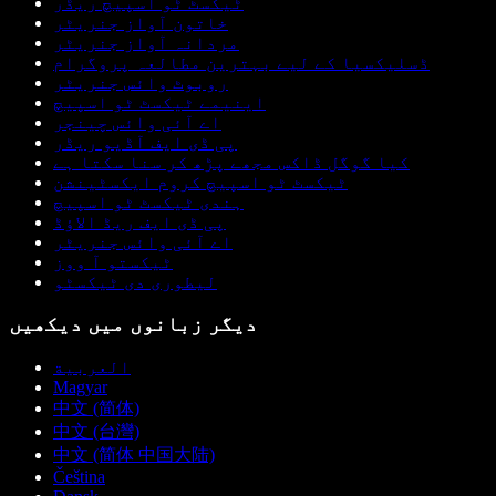
ٹیکسٹ ٹو اسپیچ ریڈر
خاتون آواز جنریٹر
مردانہ آواز جنریٹر
ڈسلیکسیا کے لیے بہترین مطالعہ پروگرام
روبوٹ وائس جنریٹر
اینیمے ٹیکسٹ ٹو اسپیچ
اے آئی وائس چینجر
پی ڈی ایف آڈیو ریڈر
کیا گوگل ڈاکس مجھے پڑھ کر سنا سکتا ہے
ٹیکسٹ ٹو اسپیچ کروم ایکسٹینشن
ہندی ٹیکسٹ ٹو اسپیچ
پی ڈی ایف ریڈ الاؤڈ
اے آئی وائس جنریٹر
ٹیکستو آ ووز
لیطوری دی ٹیکسٹو
دیگر زبانوں میں دیکھیں
العربية
Magyar
中文 (简体)
中文 (台灣)
中文 (简体 中国大陆)
Čeština