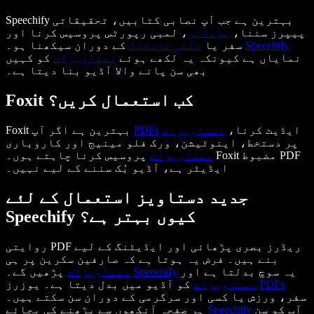
Speechify بہترین ہے جب آپ نصابی کتابیں، تحقیقاتی
پیپرز سننا،
پڑھائی
، لمبی رپورٹس پروسیس کرنا اور
Speechify
کے دوران سیکھنا ہو۔
سفر یا
ملٹی ٹاسکنگ
نمایاں ہے کیونکہ یہ لکھے ہوئے
دستاویزات
کو کہیں
بھی سن پانے والا آڈیو بنا دیتا ہے۔
Foxit کب استعمال کریں؟
ایڈیٹ کرنا،
دستاویزات
PDFs
Foxit بہترین ہے اگر آپ
پر دستخط، اینوٹیشن، ورک فلو مینیج اور کاروباری
دستاویزات
پروسیس کرنا چاہتے ہوں۔ Foxit مضبوط PDF
ایڈیٹر ہے، آڈیو بُک سننے کے لیے نہیں۔
جدید دستاویز استعمال کے لئے
Speechify کیوں بہتر ہے؟
روایتی PDF ریڈرز بصری پڑھائی اور ایڈیٹنگ کے لیے
بنے ہیں۔ فرض یہ ہوتا ہے کہ صارفین سکرین پر ہی
یہ سوچ بدلتا ہے اور
Speechify
پڑھیں گے۔
دستاویزات
PDFs
کو آڈیو میں بدل دیتا ہے۔ یوزرز
دستاویزات
سفر، ورزش یا کسی اور سرگرمی کے دوران سن سکتے ہیں۔
آپ کو سن
Speechify
ہر صفحہ آنکھوں سے پڑھنے کی بجائے