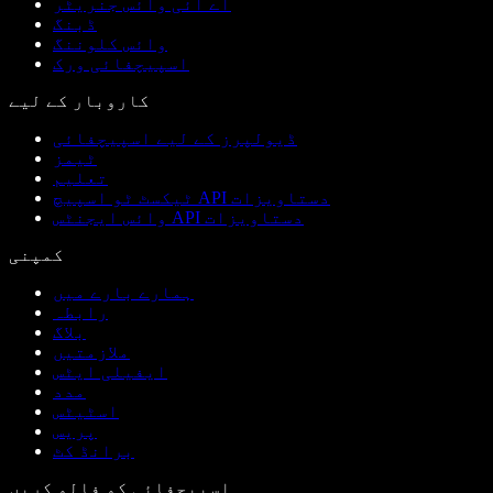
اے آئی وائس جنریٹر
ڈبنگ
وائس کلوننگ
اسپیچفائی ورک
کاروبار کے لیے
ڈیولپرز کے لیے اسپیچفائی
ٹیمز
تعلیم
ٹیکسٹ ٹو اسپیچ API دستاویزات
وائس ایجنٹس API دستاویزات
کمپنی
ہمارے بارے میں
رابطہ
بلاگ
ملازمتیں
ایفیلی ایٹس
مدد
اسٹیٹس
پریس
برانڈ کٹ
اسپیچفائی کو فالو کریں