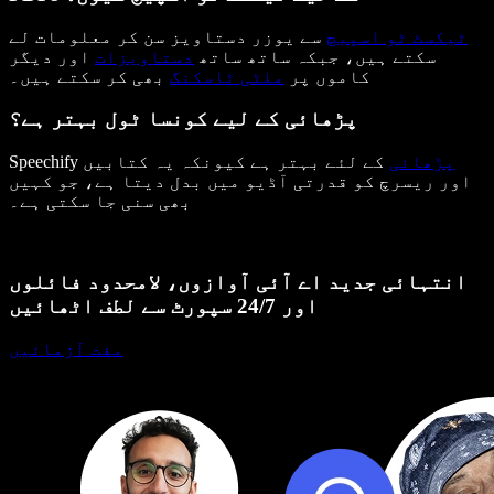
ٹیکسٹ ٹو اسپیچ
سے یوزر دستاویز سن کر معلومات لے
سکتے ہیں، جبکہ ساتھ ساتھ
دستاویزات
اور دیگر
کاموں پر
ملٹی ٹاسکنگ
بھی کر سکتے ہیں۔
پڑھائی کے لیے کونسا ٹول بہتر ہے؟
پڑھائی
کے لئے بہتر ہے کیونکہ یہ کتابیں
Speechify
اور ریسرچ کو قدرتی آڈیو میں بدل دیتا ہے، جو کہیں
بھی سنی جا سکتی ہے۔
انتہائی جدید اے آئی آوازوں، لامحدود فائلوں
اور 24/7 سپورٹ سے لطف اٹھائیں
مفت آزمائیں