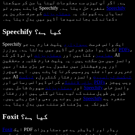
ہے۔ اگر آپ تیزی سے معلومات لینا یا سن کر سیکھنا
Speechify
چاہتے ہیں، تو Speechify منفرد حل دیتا ہے۔
نمایاں ہے کیونکہ یہ
دستاویزات
کو صرف سکرین پر
دکھانے کے بجائے سیدھا آڈیو میں بدل دیتا ہے۔
Speechify کیا ہے؟
Speechify ایک وائس فرسٹ
پیداواری
پلیٹ فارم ہے جو
،
PDFs
لکھا ہوا متن قدرتی آڈیو میں بدلتا ہے۔ یوزرز
مضامین
، کتابیں اور
دستاویزات
اپ لوڈ کر کے AI
وائسز میں سن سکتے ہیں۔ یہ پلیٹ فارم طلبہ، محققین
اور پروفیشنلز میں مقبول ہے جو بڑی مقدار میں
تحریری مواد جلد پروسیس کرنا چاہتے ہیں۔ اہم فیچرز
ٹیکسٹ ٹو اسپیچ
وائسز، رفتار کنٹرول،
ٹیکسٹ
میں AI
، ویب پیجز
PDFs
، کراس ڈیوائس رسائی اور
ہائی لائٹنگ
وائسز خاص
Speechify
سپورٹ شامل ہیں۔
اور
دستاویزات
طور پر طویل سننے کے لیے بنائی گئی ہیں اور رفتار
منفرد ہے
Speechify
تیز ہونے پر بھی واضح رہتی ہیں۔
کیونکہ یہ پڑھنے کو سننے میں بدل دیتا ہے۔
Foxit کیا ہے؟
ایک PDF ریڈر اور ایڈیٹر ہے جو دستاویزات
Foxit
دیکھنے، ایڈٹ کرنے، سائن اور مینیج کرنے کے لیے