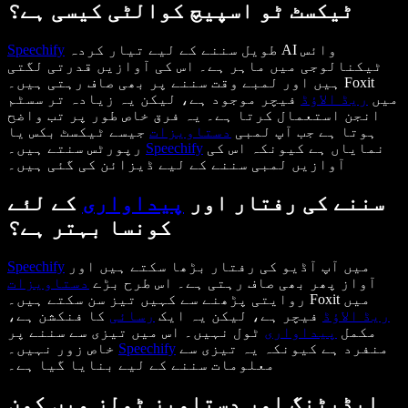
ٹیکسٹ ٹو اسپیچ کوالٹی کیسی ہے؟
طویل سننے کے لیے تیار کردہ AI وائس
Speechify
ٹیکنالوجی میں ماہر ہے۔ اس کی آوازیں قدرتی لگتی
ہیں اور لمبے وقت سننے پر بھی صاف رہتی ہیں۔ Foxit
میں
ریڈ الاؤڈ
فیچر موجود ہے، لیکن یہ زیادہ تر سسٹم
انجن استعمال کرتا ہے۔ یہ فرق خاص طور پر تب واضح
ہوتا ہے جب آپ لمبی
دستاویزات
جیسے ٹیکسٹ بکس یا
نمایاں ہے کیونکہ اس کی
Speechify
رپورٹس سنتے ہیں۔
آوازیں لمبی سننے کے لیے ڈیزائن کی گئی ہیں۔
سننے کی رفتار اور
پیداواری
کے لئے
کونسا بہتر ہے؟
میں آپ آڈیو کی رفتار بڑھا سکتے ہیں اور
Speechify
آواز پھر بھی صاف رہتی ہے۔ اس طرح بڑے
دستاویزات
روایتی پڑھنے سے کہیں تیز سن سکتے ہیں۔ Foxit میں
ریڈ الاؤڈ
فیچر ہے، لیکن یہ ایک
رسائی
کا فنکشن ہے،
مکمل
پیداواری
ٹول نہیں۔ اس میں تیزی سے سننے پر
منفرد ہے کیونکہ یہ تیزی سے
Speechify
خاص زور نہیں۔
معلومات سننے کے لیے بنایا گیا ہے۔
ایڈیٹنگ اور دستاویز ٹولز میں کون