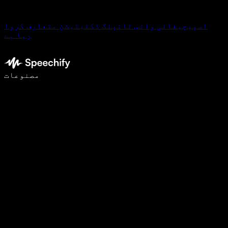
اسپیچیفائی وائس ٹائپنگ ڈکٹیٹیشن متعارف کروا
رہا ہے
وائس ٹائپنگ کے ساتھ 5 گنا تیزی سے لکھیں
مصنوعات
مزید جانیں