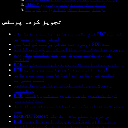
PDFs کے لیے ٹیکسٹ ٹو اسپیچ کیوں؟
پڑھائی کے لیے کونسا ٹول بہتر ہے؟
تجویز کردہ پوسٹس
کلامِ مقدس سے جڑیں: بائبل ریڈنگ پلان PDF کے لیے
آپ کی مکمل رہنمائی
دوسری جماعت کی پڑھنے کی کتابیں PDF مفت
دوسری جماعت کے فہمِ مطالعہ کی پی ڈی ایف گائیڈ
فری پی ڈی ایف ریڈر: ہر صارف کے لیے ضروری
باتیں!
PDF ریڈر کے مفت آپشنز: آپ کو کیا جاننا چاہیے!
PDF ریڈر ڈاؤن لوڈز: جو جاننا ضروری ہے!
ٹیکسٹ ٹو ویڈیو اے آئی: جانیں متن سے ویڈیو
کیسے بنتی ہے
ریسرچ پیپر کتنا طویل ہونا چاہیے؟ مختصر
رہنمائی
PDF کو ٹیکسٹ میں تبدیل کریں: دستاویزات کی
آسان تبدیلی
پہلی جماعت کی پڑھائی کی کتابیں مفت پی ڈی ایف
میں
Foxit PDF Reader: ہر ضروری معلومات ایک جگہ
PDF ریڈر ڈاؤن لوڈ کریں: پی ڈی ایف دیکھنے،
ایڈیٹ کرنے اور شیئر کرنے کی مکمل گائیڈ