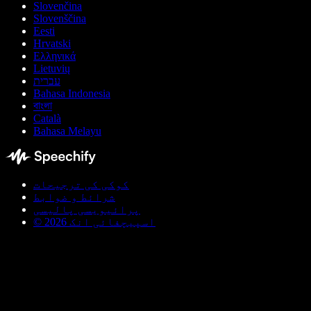
Slovenčina
Slovenščina
Eesti
Hrvatski
Ελληνικά
Lietuvių
עברית
Bahasa Indonesia
বাংলা
Català
Bahasa Melayu
کوکی کی ترجیحات
شرائط و ضوابط
پرائیویسی پالیسی
© اسپیچفائی انک 2026