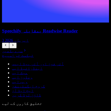
Speechify بمقابلہ Readwise Reader
3 اپریل، 2026
سب دیکھیں
ٹیکسٹ ٹو اسپیچ
آئی فون اور آئی پیڈ ایپس
اینڈرائیڈ ایپ
میک ایپ
ونڈوز ایپ
ویب ایپ
کروم ایکسٹینشن
ایج ایڈ آن
ڈاؤن لوڈ کریں
تخلیق کاروں کے لیے