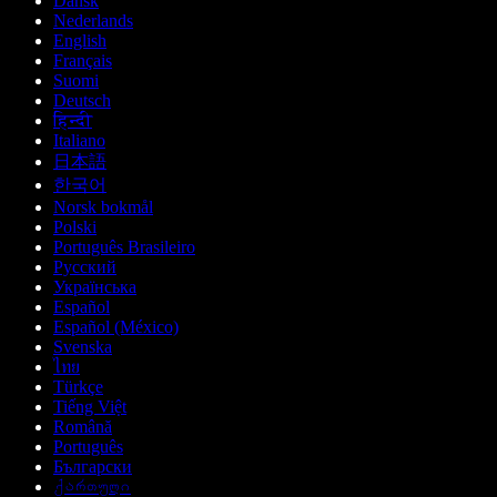
Dansk
Nederlands
English
Français
Suomi
Deutsch
हिन्दी
Italiano
日本語
한국어
Norsk bokmål
Polski
Português Brasileiro
Русский
Українська
Español
Español (México)
Svenska
ไทย
Türkçe
Tiếng Việt
Română
Português
Български
ქართული