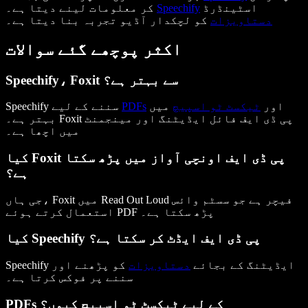
اسٹینڈرڈ
Speechify
کر معلومات لینے دیتا ہے۔
دستاویزات
کو لچکدار آڈیو تجربہ بنا دیتا ہے۔
اکثر پوچھے گئے سوالات
Speechify، Foxit سے بہتر ہے؟
اور
ٹیکسٹ ٹو اسپیچ
میں
PDFs
Speechify سننے کے لیے
بہتر ہے۔ Foxit پی ڈی ایف فائل ایڈیٹنگ اور مینجمنٹ
میں اچھا ہے۔
کیا Foxit پی ڈی ایف اونچی آواز میں پڑھ سکتا
ہے؟
جی ہاں، Foxit میں Read Out Loud فیچر ہے جو سسٹم وائس
استعمال کرتے ہوئے PDF پڑھ سکتا ہے۔
کیا Speechify پی ڈی ایف ایڈٹ کر سکتا ہے؟
Speechify ایڈیٹنگ کے بجائے
دستاویزات
کو پڑھنے اور
سننے پر فوکس کرتا ہے۔
PDFs کے لیے ٹیکسٹ ٹو اسپیچ کیوں؟