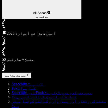
Ali Abdaal
یوٹیوبر
2025 ایپل ڈیزائن ایوارڈ
50 ملین+ صارفین
فہرستِ مضامین
Speechify کیا ہے؟
Foxit کیا ہے؟
Speechify اور Foxit میں بنیادی فرق کیا ہے؟
ٹیکسٹ ٹو اسپیچ کوالٹی کیسی ہے؟
سننے کی رفتار اور پیداواری کے لئے کونسا بہتر
ہے؟