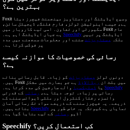
بہترین ہے؟
Foxit وسیع ایڈیٹنگ اور دستاویز مینجمنٹ فیچرز دیتا
ہے، جیسے اینوٹیشن ٹولز، فارم فلنگ، ڈیجیٹل سائن،
سکیورٹی اور تعاون۔ اسی لیے کاروبار میں Foxit عام
ایڈیٹنگ پر نہیں
Speechify
ہے جہاں ایڈیٹنگ اہم ہے۔
بلکہ
دستاویزات
سننے اور معلومات سمجھنے میں مدد
پر فوکس کرتا ہے۔
رسائی کی خصوصیات کا موازنہ کیسے
ہے؟
دونوں ٹولز
دستاویزات
کو زیادہ قابل رسائی بناتے
ہیں۔ Foxit میں بلٹ ان
ریڈ الاؤڈ
ہے جو بصارت میں مشکل
Speechify
والے صارفین کی مدد کرتا ہے۔
یا
ڈسلیکسیا
رسائی پر زیادہ توجہ دیتا ہے،
رسائی
کے قدرتی
وائسز، رفتار کنٹرول اور ملٹی ڈیوائس سننے کے
ذریعے۔ یہ فیچرز سننے کے ذریعے مواد تک رسائی آسان
نمایاں ہے کیونکہ یہ خاص طور پر
Speechify
بناتے ہیں۔
آڈیو
رسائی
کے لیے بنایا گیا ہے۔
Speechify کب استعمال کریں؟