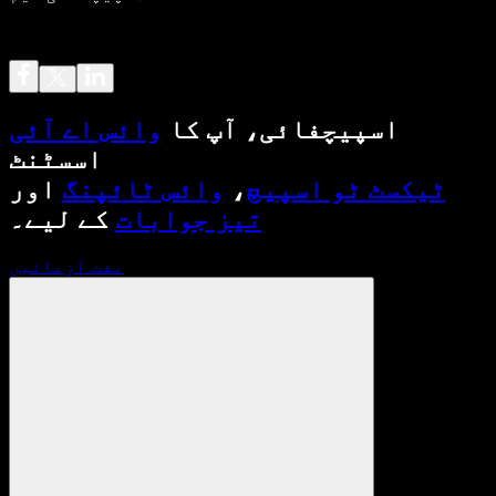
اسپیچفائی، آپ کا
وائس اے آئی
اسسٹنٹ
ٹیکسٹ ٹو اسپیچ
،
وائس ٹائپنگ
اور
تیز جوابات
کے لیے۔
مفت آزمائیں