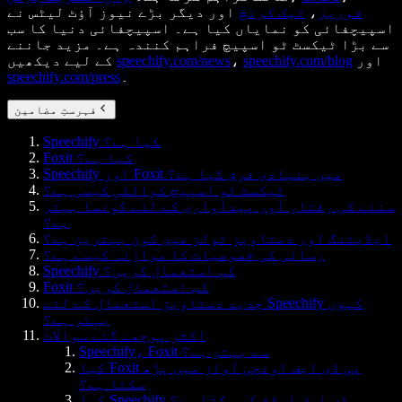
فوربز
،
ٹیک کرنچ
اور دیگر بڑے نیوز آؤٹ لیٹس نے
اسپیچفائی کو نمایاں کیا ہے۔ اسپیچفائی دنیا کا سب
سے بڑا ٹیکسٹ ٹو اسپیچ فراہم کنندہ ہے۔ مزید جاننے
اور
speechify.com/blog
،
speechify.com/news
کے لیے دیکھیں
۔
speechify.com/press
فہرستِ مضامین
Speechify کیا ہے؟
Foxit کیا ہے؟
Speechify اور Foxit میں بنیادی فرق کیا ہے؟
ٹیکسٹ ٹو اسپیچ کوالٹی کیسی ہے؟
سننے کی رفتار اور پیداواری کے لئے کونسا بہتر
ہے؟
ایڈیٹنگ اور دستاویز ٹولز میں کون بہترین ہے؟
رسائی کی خصوصیات کا موازنہ کیسے ہے؟
Speechify کب استعمال کریں؟
Foxit کب استعمال کریں؟
جدید دستاویز استعمال کے لئے Speechify کیوں
بہتر ہے؟
اکثر پوچھے گئے سوالات
Speechify، Foxit سے بہتر ہے؟
کیا Foxit پی ڈی ایف اونچی آواز میں پڑھ
سکتا ہے؟
کیا Speechify پی ڈی ایف ایڈٹ کر سکتا ہے؟