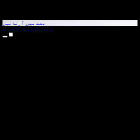
مفت میں آزمائیں
ابھی ڈاؤن لوڈ کریں
مصنوعات
متن کو آواز میں بدلیں
iPhone اور iPad ایپس
Android ایپ
Chrome ایکسٹینشن
Edge ایکسٹینشن
ویب ایپ
Mac ایپ