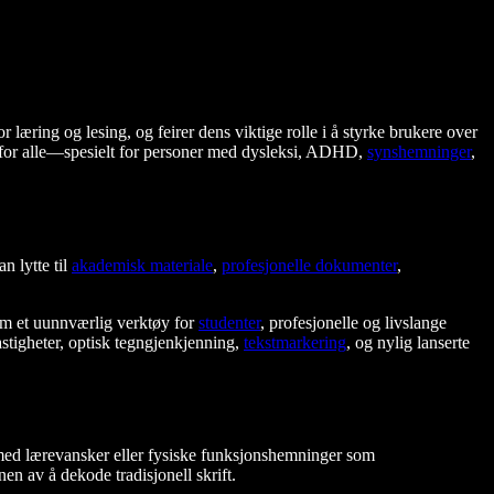
r læring og lesing, og feirer dens viktige rolle i å styrke brukere over
g for alle—spesielt for personer med dysleksi, ADHD,
synshemninger
,
an lytte til
akademisk materiale
,
profesjonelle dokumenter
,
som et uunnværlig verktøy for
studenter
, profesjonelle og livslange
astigheter, optisk tegngjenkjenning,
tekstmarkering
, og nylig lanserte
ed lærevansker eller fysiske funksjonshemninger som
onen av å dekode tradisjonell skrift.