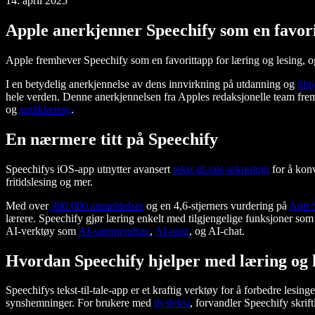
14. april 2025
Apple anerkjenner Speechify som en favori
Apple fremhever Speechify som en favorittapp for læring og lesing, og r
I en betydelig anerkjennelse av dens innvirkning på utdanning og
tilg
hele verden. Denne anerkjennelsen fra Apples redaksjonelle team fre
og
språklærere
.
En nærmere titt på Speechify
Speechifys iOS-app utnytter avansert
tekst-til-tale-teknologi
for å konve
fritidslesing og mer.
Med over
300 000 anmeldelser
og en 4,6-stjerners vurdering på
App S
lærere. Speechify gjør læring enkelt med tilgjengelige funksjoner so
AI-verktøy som
AI-sammendrag
,
AI-quiz
, og AI-chat.
Hvordan Speechify hjelper med læring og 
Speechifys tekst-til-tale-app er et kraftig verktøy for å forbedre lesing
synshemninger. For brukere med
dysleksi
, forvandler Speechify skriftl