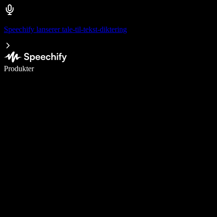
Speechify lanserer tale-til-tekst-diktering
Skriv 5× raskere med diktering
Produkter
Les mer