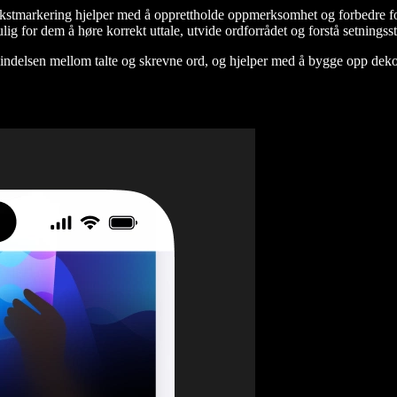
ekstmarkering hjelper med å opprettholde oppmerksomhet og forbedre for
lig for dem å høre korrekt uttale, utvide ordforrådet og forstå setnings
rbindelsen mellom talte og skrevne ord, og hjelper med å bygge opp dekodin