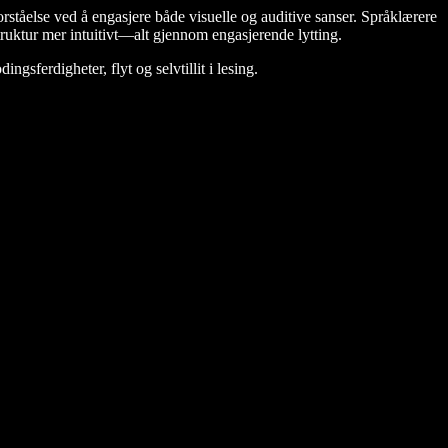
ståelse ved å engasjere både visuelle og auditive sanser. Språklærere
struktur mer intuitivt—alt gjennom engasjerende lytting.
gsferdigheter, flyt og selvtillit i lesing.