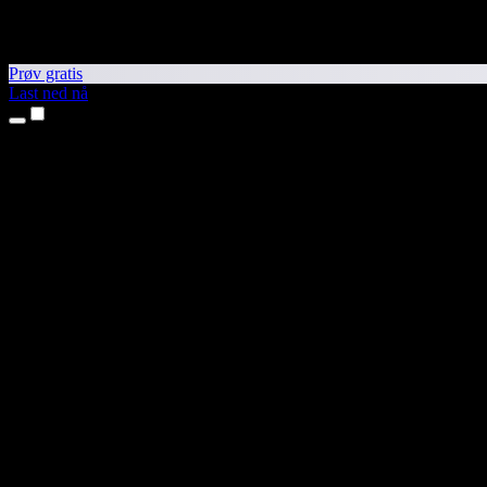
Prøv gratis
Last ned nå
Produkter
Tekst til tale
iPhone- og iPad-apper
Android-app
Chrome-utvidelse
Edge-utvidelse
Nettapp
Mac-app
Windows-app