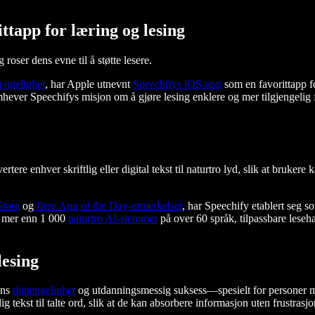
ttapp for læring og lesing
oser dens evne til å støtte lesere.
jengelighet
, har Apple utnevnt
Speechifys iOS-app
som en favorittapp fo
mhever Speechifys misjon om å gjøre lesing enklere og mer tilgjengeli
rtere enhver skriftlig eller digital tekst til naturtro lyd, slik at brukere k
tore
og
flere App of the Day-utmerkelser
, har Speechify etablert seg 
m mer enn 1 000
naturtro AI-stemmer
på over 60 språk, tilpassbare leseh
lesing
ens
tilgjengelighet
og utdanningsmessig suksess—spesielt for personer m
ig tekst til talte ord, slik at de kan absorbere informasjon uten frustrasj