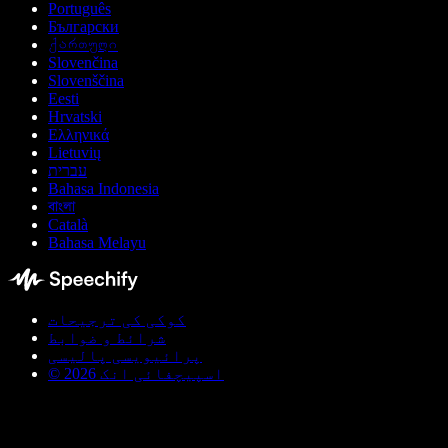
Português
Български
ქართული
Slovenčina
Slovenščina
Eesti
Hrvatski
Ελληνικά
Lietuvių
עברית
Bahasa Indonesia
বাংলা
Català
Bahasa Melayu
کوکی کی ترجیحات
شرائط و ضوابط
پرائیویسی پالیسی
© اسپیچفائی انک 2026