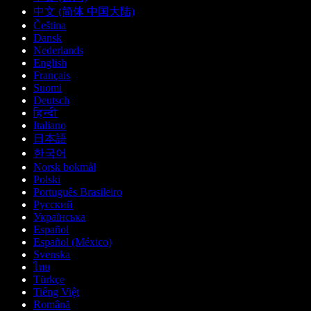
中文 (简体 中国大陆)
Čeština
Dansk
Nederlands
English
Français
Suomi
Deutsch
हिन्दी
Italiano
日本語
한국어
Norsk bokmål
Polski
Português Brasileiro
Русский
Українська
Español
Español (México)
Svenska
ไทย
Türkçe
Tiếng Việt
Română