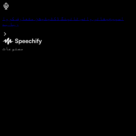
اسپیچیفائی وائس ٹائپنگ ڈکٹیٹیشن متعارف کروا
رہا ہے
وائس ٹائپنگ کے ساتھ 5 گنا تیزی سے لکھیں
مصنوعات
مزید جانیں