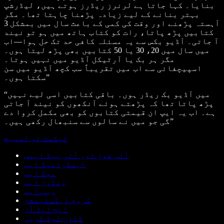
بنایا۔ کہا جاتا ہے لرنرز ریڈرز ہوتے ہیں، لیڈرشپ
بہتر بنانے کے لیے زیادہ پڑھنا چاہتا تھا۔ مگر
آہستہ پڑھنے اور وقت کی کمی کے باعث سال میں بمشکل 3
کتابیں پڑھ پاتا، رات کو کتاب ہاتھ میں ہو تو نیند
آ جاتی۔ آڈیو بکس سے یہ مسئلہ کافی حد تک حل ہوا—اب
میں سال میں 20، 30 یا 50 کتابیں بھی پڑھ لیتا ہوں۔
مگر ہر بک یا آرٹیکل آڈیو میں نہیں ہوتا۔
اسپیچفائی سے اب میں تقریباً سب کچھ آڈیو میں سن
سکتا ہوں۔”
“میں آڈیو بک ریڈر ہوں۔ باقی کتابیں اسی لیے نہیں
پڑھ پاتا تھا کہ پڑھتے ہوئے آنکھوں کو نیند آ جاتی
ہے۔ اب یہ ایپ ان قیمتی کتابوں کو بھی مکمل کروا دے
گی جو میں نے سالوں سے سنبھال رکھی ہیں۔”
ٹیکسٹ ٹو اسپیچ
آئی فون اور آئی پیڈ ایپس
اینڈرائیڈ ایپ
میک ایپ
ونڈوز ایپ
ویب ایپ
کروم ایکسٹینشن
ایج ایڈ آن
ڈاؤن لوڈ کریں