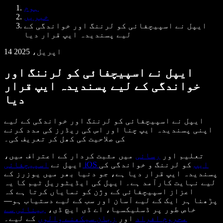
Samba وائس ایجنٹس
ہوم
ڈویلپرز کے لیے Speechify
خبریں
ایپل نے اسپیچفائی کو لرننگ اور خواندگی کے
لیے پسندیدہ ایپ قرار دیا
14 اپریل، 2025
ایپل نے اسپیچفائی کو لرننگ اور
خواندگی کے لیے پسندیدہ ایپ قرار
دیا
ایپل نے اسپیچفائی کو لرننگ اور خواندگی کے لیے
اپنی پسندیدہ ایپ چنا اور اس کی ریڈرز کی مدد کرنے
کی صلاحیت کی کھل کر تعریف کی۔
تعلیم اور
رسائی
میں مثبت کردار کے اعتراف میں،
اسپیچفائی iOS ایپ
کو لرننگ و خواندگی کی
ایپل نے
پسندیدہ ایپ قرار دیا ہے، جو دنیا بھر میں یوزرز کے
لیے نہایت کارآمد ہے۔ ایپل کی ایڈیٹوریل ٹیم کا یہ
اعزاز اسپیچفائی کے وژن کو نمایاں کرتا ہے کہ
پڑھنا ہر ایک کے لیے آسان اور سب کے لیے دستیاب ہو—
خاص طور پر ڈسلیکسیا، اے ڈی ایچ ڈی،
بینائی سے
محروم افراد
اور
زبان سیکھنے والوں
کے لیے۔