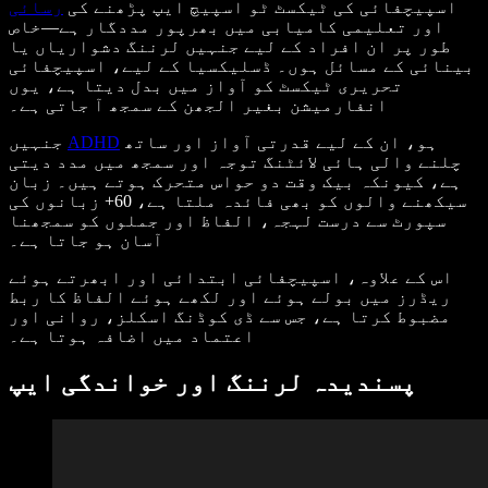
اسپیچفائی کی ٹیکسٹ ٹو اسپیچ ایپ پڑھنے کی
رسائی
اور تعلیمی کامیابی میں بھرپور مددگار ہے—خاص
طور پر ان افراد کے لیے جنہیں لرننگ دشواریاں یا
بینائی کے مسائل ہوں۔ ڈسلیکسیا کے لیے، اسپیچفائی
تحریری ٹیکسٹ کو آواز میں بدل دیتا ہے، یوں
انفارمیشن بغیر الجھن کے سمجھ آ جاتی ہے۔
ہو، ان کے لیے قدرتی آواز اور ساتھ
ADHD
جنہیں
چلنے والی ہائی لائٹنگ توجہ اور سمجھ میں مدد دیتی
ہے، کیونکہ بیک وقت دو حواس متحرک ہوتے ہیں۔ زبان
سیکھنے والوں کو بھی فائدہ ملتا ہے، 60+ زبانوں کی
سپورٹ سے درست لہجہ، الفاظ اور جملوں کو سمجھنا
آسان ہو جاتا ہے۔
اس کے علاوہ، اسپیچفائی ابتدائی اور ابھرتے ہوئے
ریڈرز میں بولے ہوئے اور لکھے ہوئے الفاظ کا ربط
مضبوط کرتا ہے، جس سے ڈی کوڈنگ اسکلز، روانی اور
اعتماد میں اضافہ ہوتا ہے۔
پسندیدہ لرننگ اور خواندگی ایپ