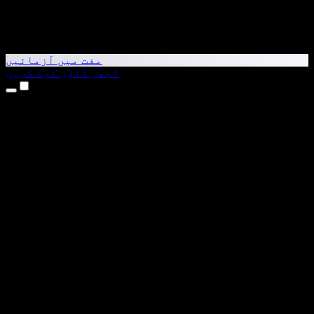
مفت میں آزمائیں
ابھی ڈاؤن لوڈ کریں
مصنوعات
متن کو آواز میں بدلیں
iPhone اور iPad ایپس
Android ایپ
Chrome ایکسٹینشن
Edge ایکسٹینشن
ویب ایپ
Mac ایپ