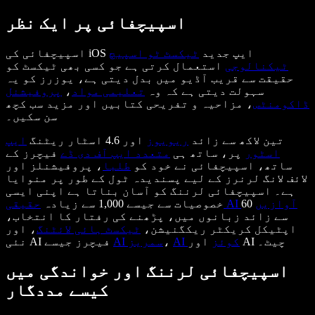
اسپیچفائی پر ایک نظر
اسپیچفائی کی iOS ایپ جدید
ٹیکسٹ ٹو اسپیچ
ٹیکنالوجی
استعمال کرتی ہے جو کسی بھی ٹیکسٹ کو
حقیقت سے قریب آڈیو میں بدل دیتی ہے، یوزرز کو یہ
سہولت دیتی ہے کہ وہ
تعلیمی مواد
،
پروفیشنل
ڈاکومنٹس
، مزاحیہ و تفریحی کتابیں اور مزید سب کچھ
سن سکیں۔
تین لاکھ سے زائد
ریویوز
اور 4.6 اسٹار ریٹنگ
ایپ
اسٹور
پر، ساتھ ہی
متعدد ایپ آف دی ڈے
فیچرز کے
ساتھ، اسپیچفائی نے خود کو
طلبا
، پروفیشنلز اور
لائف لانگ لرنرز کے لیے پسندیدہ ٹول کے طور پر منوایا
ہے۔ اسپیچفائی لرننگ کو آسان بناتا ہے اپنی ایسی
حقیقی AI آوازیں
60
خصوصیات سے جیسے 1,000 سے زیادہ
سے زائد زبانوں میں، پڑھنے کی رفتار کا انتخاب،
اپٹیکل کریکٹر ریکگنیشن،
ٹیکسٹ ہائی لائٹنگ
، اور
اور AI چیٹ۔
AI کوئز
،
AI سمریز
نئی AI فیچرز جیسے
اسپیچفائی لرننگ اور خواندگی میں
کیسے مددگار