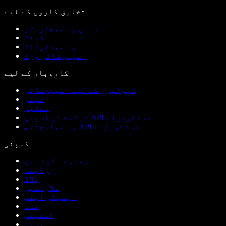
تخلیق کاروں کے لیے
اے آئی وائس جنریٹر
ڈبنگ
وائس کلوننگ
اسپیچفائی ورک
کاروبار کے لیے
ڈیولپرز کے لیے اسپیچفائی
ٹیمز
تعلیم
ٹیکسٹ ٹو اسپیچ API دستاویزات
وائس ایجنٹس API دستاویزات
کمپنی
ہمارے بارے میں
رابطہ
بلاگ
ملازمتیں
ایفیلی ایٹس
مدد
اسٹیٹس
پریس