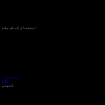
استعمال کے طریقے
ڈاؤن لوڈ
API
کمپنی