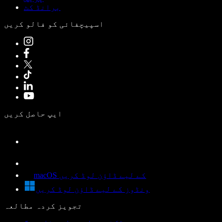
برانڈ کٹ
اسپیچفائی کو فالو کریں
ایپ حاصل کریں
macOS کے لیے ڈاؤن لوڈ کریں
ونڈوز کے لیے ڈاؤن لوڈ کریں
تجویز کردہ مطالعہ