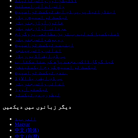
ڈکٹیشن اور وائس ٹائپنگ
وائس اے آئی اسسٹنٹ
اینڈرائیڈ پر پی ڈی ایف ٹیکسٹ ٹو اسپیچ
ٹیکسٹ ٹو اسپیچ ریڈر
خاتون آواز جنریٹر
مردانہ آواز جنریٹر
ڈسلیکسیا کے لیے بہترین مطالعہ پروگرام
روبوٹ وائس جنریٹر
اینیمے ٹیکسٹ ٹو اسپیچ
اے آئی وائس چینجر
پی ڈی ایف آڈیو ریڈر
کیا گوگل ڈاکس مجھے پڑھ کر سنا سکتا ہے
ٹیکسٹ ٹو اسپیچ کروم ایکسٹینشن
ہندی ٹیکسٹ ٹو اسپیچ
پی ڈی ایف ریڈ الاؤڈ
اے آئی وائس جنریٹر
ٹیکستو آ ووز
لیطوری دی ٹیکسٹو
دیگر زبانوں میں دیکھیں
العربية
Magyar
中文 (简体)
中文 (台灣)