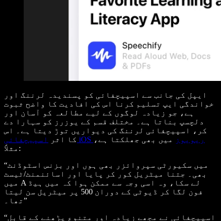
ایپل کی جانب سے اسپیچفائی کو پسندیدہ لرننگ اور
خواندگی ایپ تسلیم کرنا اس کی افادیت کا واضح ثبوت
ہے، جو زیادہ لوگوں کے لیے مطالعہ کو آسان اور
دلچسپ بناتا ہے۔ مختلف قسم کے یوزرز کو سہارا دے
کر، اسپیچفائی لرننگ کی دیواریں توڑ دیتا ہے۔ اس
اسپیچفائی iOS ریویوز
میں بھی جھلکتا ہے،
کا اثر
مثلاً:
“میں سکیورٹی سپروائزر بھی ہوں اور بزنس اسٹوڈنٹ
بھی۔ جتنا میٹریل کور کر پایا اور اسائنمنٹ/ٹیسٹ
میں A لے سکا، وہ اسی وجہ سے ممکن ہوا کہ میں ہیڈ
فون لگا کر ڈیوٹی کے دوران 500 پر میٹریل سن لیتا
تھا۔”
“اسپیچفائی نے مجھے زیادہ اور متنوع پڑھنے کے قابل