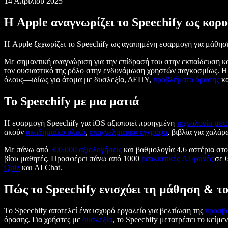
14 Απριλίου 2025
Η Apple αναγνωρίζει το Speechify ως κορ
Η Apple ξεχωρίζει το Speechify ως αγαπημένη εφαρμογή για μάθηση
Με σημαντική αναγνώριση για την επίδρασή του στην εκπαίδευση κ
τον ουσιαστικό της ρόλο στην ενδυνάμωση χρηστών παγκοσμίως. Η δ
όλους—ιδίως για άτομα με δυσλεξία, ΔΕΠΥ,
προβλήματα όρασης
κα
Το Speechify με μια ματιά
Η εφαρμογή Speechify για iOS αξιοποιεί προηγμένη
τεχνολογία μετ
ακούν
ακαδημαϊκό υλικό
,
επαγγελματικά έγγραφα
, βιβλία για χαλά
Με πάνω από
300.000 αξιολογήσεις
και βαθμολογία 4,6 αστέρια στ
βίου μαθητές. Προσφέρει πάνω από 1000
ρεαλιστικές AI φωνές
σε 6
Quiz
και AI Chat.
Πώς το Speechify ενισχύει τη μάθηση & τ
Το Speechify αποτελεί ένα ισχυρό εργαλείο για βελτίωση της
προσβ
όρασης. Για χρήστες με
δυσλεξία
, το Speechify μετατρέπει το κείμ