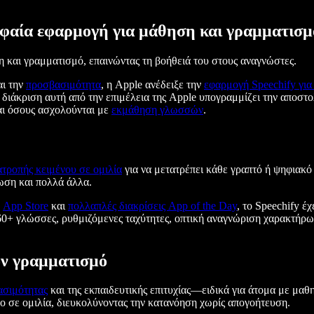
υφαία εφαρμογή για μάθηση και γραμματισμ
 και γραμματισμό, επαινώντας τη βοήθειά του στους αναγνώστες.
αι την
προσβασιμότητα
, η Apple ανέδειξε την
εφαρμογή Speechify για
ιάκριση αυτή από την επιμέλεια της Apple υπογραμμίζει την αποστο
ι όσους ασχολούνται με
εκμάθηση γλωσσών
.
ατροπής κειμένου σε ομιλία
για να μετατρέπει κάθε γραπτό ή ψηφιακό 
ρωση και πολλά άλλα.
ο
App Store
και
πολλαπλές διακρίσεις App of the Day
, το Speechify έ
0+ γλώσσες, ρυθμιζόμενες ταχύτητες, οπτική αναγνώριση χαρακτήρ
ον γραμματισμό
ασιμότητας
και της εκπαιδευτικής επιτυχίας—ειδικά για άτομα με μαθ
ενο σε ομιλία, διευκολύνοντας την κατανόηση χωρίς απογοήτευση.