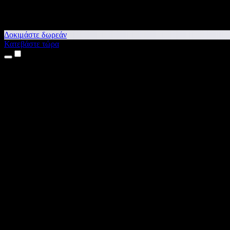
Δοκιμάστε δωρεάν
Κατεβάστε τώρα
Προϊόντα
Κείμενο σε Ομιλία
Εφαρμογές για iPhone & iPad
Εφαρμογή για Android
Επέκταση για Chrome
Επέκταση για Edge
Web εφαρμογή
Εφαρμογή για Mac
Εφαρμογή για Windows