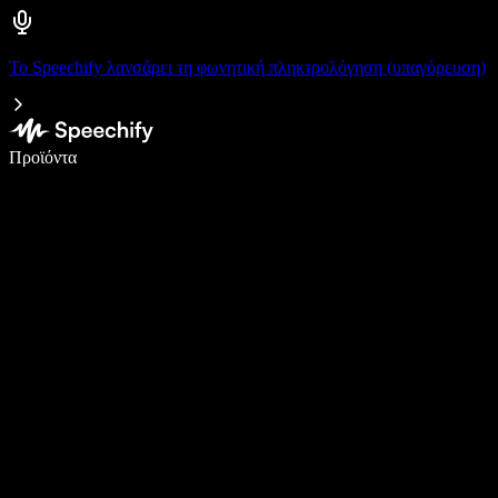
Το Speechify λανσάρει τη φωνητική πληκτρολόγηση (υπαγόρευση)
Γράψτε 5× πιο γρήγορα με φωνητική πληκτρολόγηση
Προϊόντα
Μάθετε περισσότερα