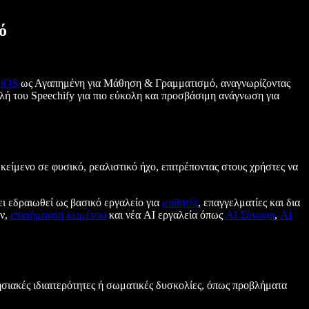
ό
 iOS
ως Αγαπημένη για Μάθηση & Γραμματισμό, αναγνωρίζοντας
λή του Speechify για πιο εύκολη και προσβάσιμη ανάγνωση για
κείμενο σε φυσικό, ρεαλιστικό ήχο, επιτρέποντας στους χρήστες να
χει εδραιωθεί ως βασικό εργαλείο για
μαθητές
, επαγγελματίες και δια
ων,
επισήμανση κειμένου
και νέα AI εργαλεία όπως
AI Σύνοψη
,
AI
ησιακές ιδιαιτερότητες ή σωματικές δυσκολίες, όπως προβλήματα