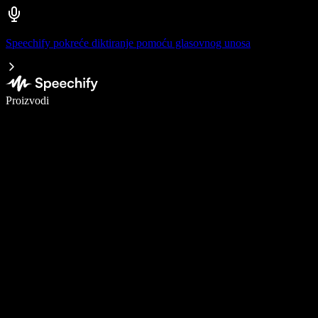
Speechify pokreće diktiranje pomoću glasovnog unosa
Pišite 5× brže uz glasovno diktiranje
Proizvodi
Saznajte više