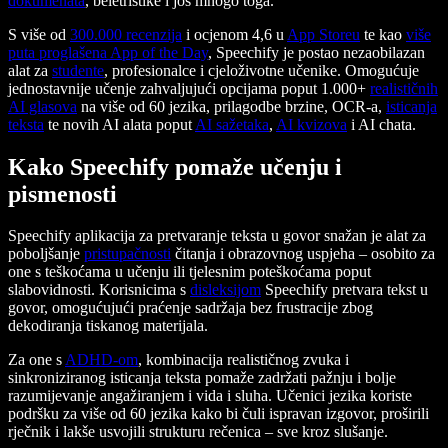
dokumenata
, beletristike i još mnogo toga.
S više od
300.000 recenzija
i ocjenom 4,6 u
App Storeu
te kao
više
puta proglašena App of the Day
, Speechify je postao nezaobilazan
alat za
studente
, profesionalce i cjeloživotne učenike. Omogućuje
jednostavnije učenje zahvaljujući opcijama poput 1.000+
realističnih
AI glasova
na više od 60 jezika, prilagodbe brzine, OCR-a,
isticanja
teksta
te novih AI alata poput
AI sažetaka
,
AI kvizova
i AI chata.
Kako Speechify pomaže učenju i
pismenosti
Speechify aplikacija za pretvaranje teksta u govor snažan je alat za
poboljšanje
pristupačnosti
čitanja i obrazovnog uspjeha – osobito za
one s teškoćama u učenju ili tjelesnim poteškoćama poput
slabovidnosti. Korisnicima s
disleksijom
Speechify pretvara tekst u
govor, omogućujući praćenje sadržaja bez frustracije zbog
dekodiranja tiskanog materijala.
Za one s
ADHD-om
, kombinacija realističnog zvuka i
sinkroniziranog isticanja teksta pomaže zadržati pažnju i bolje
razumijevanje angažiranjem i vida i sluha. Učenici jezika koriste
podršku za više od 60 jezika kako bi čuli ispravan izgovor, proširili
rječnik i lakše usvojili strukturu rečenica – sve kroz slušanje.