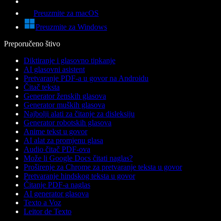
Preuzmite za macOS
Preuzmite za Windows
Preporučeno štivo
Diktiranje i glasovno tipkanje
AI glasovni asistent
Pretvaranje PDF-a u govor na Androidu
Čitač teksta
Generator ženskih glasova
Generator muških glasova
Najbolji alati za čitanje za disleksiju
Generator robotskih glasova
Anime tekst u govor
AI alat za promjenu glasa
Audio čitač PDF-ova
Može li Google Docs čitati naglas?
Proširenje za Chrome za pretvaranje teksta u govor
Pretvaranje hindskog teksta u govor
Čitanje PDF-a naglas
AI generator glasova
Texto a Voz
Leitor de Texto