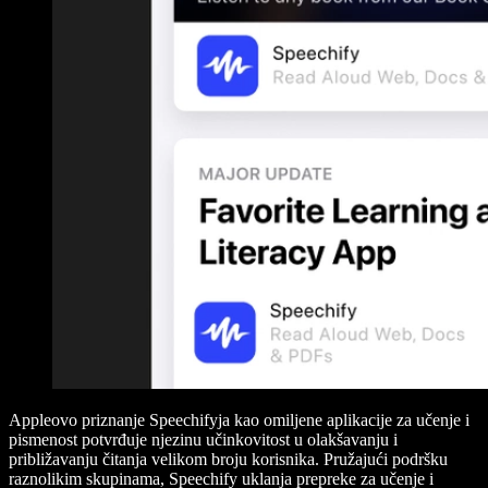
Appleovo priznanje Speechifyja kao omiljene aplikacije za učenje i
pismenost potvrđuje njezinu učinkovitost u olakšavanju i
približavanju čitanja velikom broju korisnika. Pružajući podršku
raznolikim skupinama, Speechify uklanja prepreke za učenje i