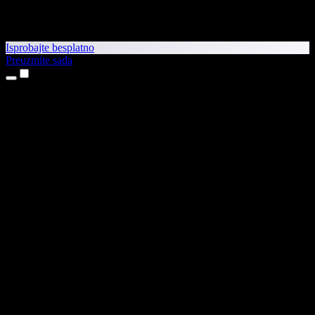
Isprobajte besplatno
Preuzmite sada
Proizvodi
Pretvaranje teksta u govor
Aplikacije za iPhone i iPad
Aplikacija za Android
Proširenje za Chrome
Proširenje za Edge
Web-aplikacija
Aplikacija za Mac
Aplikacija za Windows