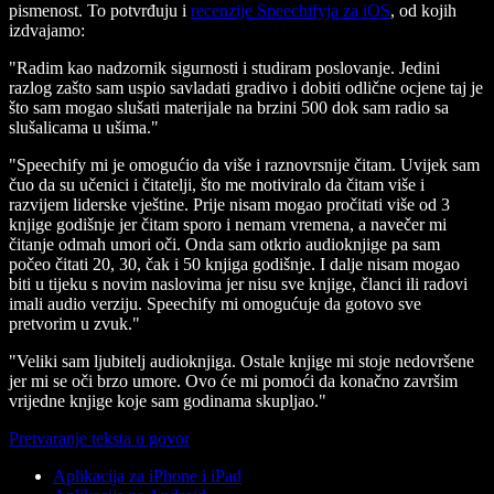
pismenost. To potvrđuju i
recenzije Speechifyja za iOS
, od kojih
izdvajamo:
"Radim kao nadzornik sigurnosti i studiram poslovanje. Jedini
razlog zašto sam uspio savladati gradivo i dobiti odlične ocjene taj je
što sam mogao slušati materijale na brzini 500 dok sam radio sa
slušalicama u ušima."
"Speechify mi je omogućio da više i raznovrsnije čitam. Uvijek sam
čuo da su učenici i čitatelji, što me motiviralo da čitam više i
razvijem liderske vještine. Prije nisam mogao pročitati više od 3
knjige godišnje jer čitam sporo i nemam vremena, a navečer mi
čitanje odmah umori oči. Onda sam otkrio audioknjige pa sam
počeo čitati 20, 30, čak i 50 knjiga godišnje. I dalje nisam mogao
biti u tijeku s novim naslovima jer nisu sve knjige, članci ili radovi
imali audio verziju. Speechify mi omogućuje da gotovo sve
pretvorim u zvuk."
"Veliki sam ljubitelj audioknjiga. Ostale knjige mi stoje nedovršene
jer mi se oči brzo umore. Ovo će mi pomoći da konačno završim
vrijedne knjige koje sam godinama skupljao."
Pretvaranje teksta u govor
Aplikacija za iPhone i iPad