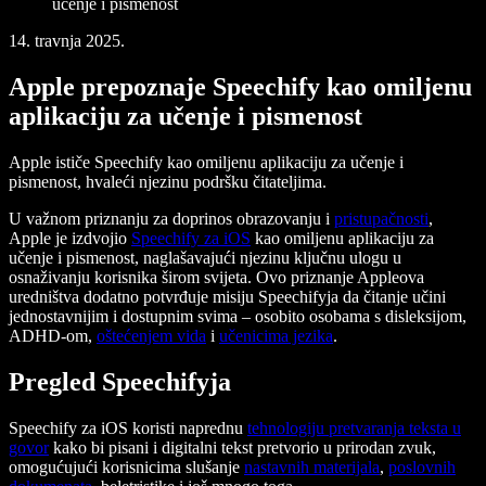
učenje i pismenost
14. travnja 2025.
Apple prepoznaje Speechify kao omiljenu
aplikaciju za učenje i pismenost
Apple ističe Speechify kao omiljenu aplikaciju za učenje i
pismenost, hvaleći njezinu podršku čitateljima.
U važnom priznanju za doprinos obrazovanju i
pristupačnosti
,
Apple je izdvojio
Speechify za iOS
kao omiljenu aplikaciju za
učenje i pismenost, naglašavajući njezinu ključnu ulogu u
osnaživanju korisnika širom svijeta. Ovo priznanje Appleova
uredništva dodatno potvrđuje misiju Speechifyja da čitanje učini
jednostavnijim i dostupnim svima – osobito osobama s disleksijom,
ADHD-om,
oštećenjem vida
i
učenicima jezika
.
Pregled Speechifyja
Speechify za iOS koristi naprednu
tehnologiju pretvaranja teksta u
govor
kako bi pisani i digitalni tekst pretvorio u prirodan zvuk,
omogućujući korisnicima slušanje
nastavnih materijala
,
poslovnih