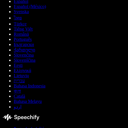
Español
Español (México)
Svenska
ไทย
Türkçe
Tiếng Việt
Română
Português
Български
ქართული
Slovenčina
Slovenščina
Eesti
Ελληνικά
Lietuvių
עברית
Bahasa Indonesia
বাংলা
Català
Bahasa Melayu
اردو