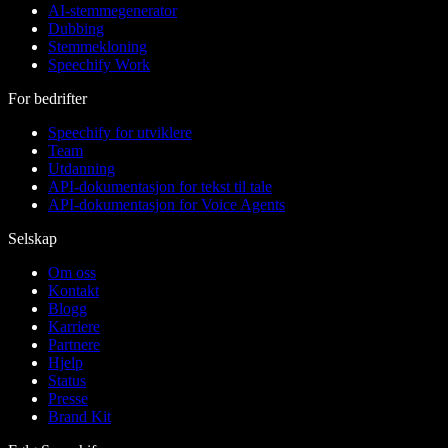
AI-stemmegenerator
Dubbing
Stemmekloning
Speechify Work
For bedrifter
Speechify for utviklere
Team
Utdanning
API-dokumentasjon for tekst til tale
API-dokumentasjon for Voice Agents
Selskap
Om oss
Kontakt
Blogg
Karriere
Partnere
Hjelp
Status
Presse
Brand Kit