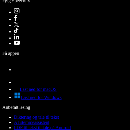
Følg Speechify
Få appen
Last ned for macOS
Last ned for Windows
Anbefalt lesing
Diktering og tale til tekst
AI-stemmeassistent
PDF til tekst til tale på Android