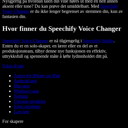
Nysgjerrig på hvordan talen din ville høres ut med en helt annen
aksent eller tone? Du kan prøve det umiddelbart. Med
Speechify
Voice Changer
er du ikke lenger begrenset av stemmen din, kun av
fantasien din.
Hvor finner du Speechify Voice Changer
Speechify Voice Changer
er nå tilgjengelig i
Speechify Studio
.
Enten du er en solo-skaper, en lærer eller en del av et
produksjonsteam, tilbyr denne nye funksjonen en effektiv,
uttrykksfull og spennende måte å løfte lydinnholdet ditt på.
Tekst til tale
Apper for iPhone og iPad
Android-app
Mac-app
Windows-app
Nettapp
Chrome-utvidelse
Edge-utvidelse
Last ned
For skapere