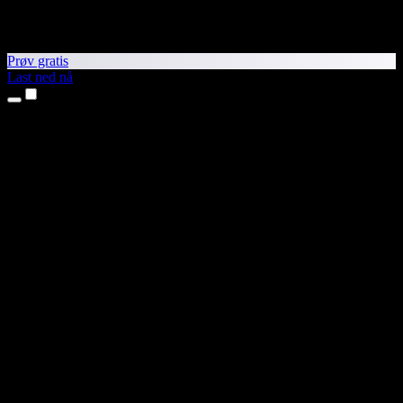
Prøv gratis
Last ned nå
Produkter
Tekst til tale
iPhone- og iPad-apper
Android-app
Chrome-utvidelse
Edge-utvidelse
Nettapp
Mac-app
Windows-app