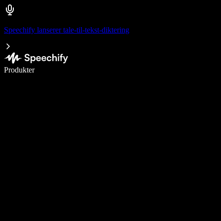
Speechify lanserer tale-til-tekst-diktering
Skriv 5× raskere med diktering
Produkter
Les mer