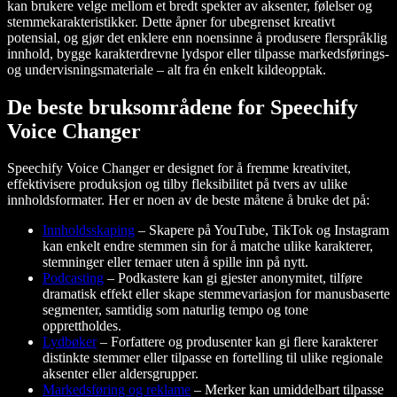
kan brukere velge mellom et bredt spekter av aksenter, følelser og
stemmekarakteristikker. Dette åpner for ubegrenset kreativt
potensial, og gjør det enklere enn noensinne å produsere flerspråklig
innhold, bygge karakterdrevne lydspor eller tilpasse markedsførings-
og undervisningsmateriale – alt fra én enkelt kildeopptak.
De beste bruksområdene for Speechify
Voice Changer
Speechify Voice Changer er designet for å fremme kreativitet,
effektivisere produksjon og tilby fleksibilitet på tvers av ulike
innholdsformater. Her er noen av de beste måtene å bruke det på:
Innholdsskaping
– Skapere på YouTube, TikTok og Instagram
kan enkelt endre stemmen sin for å matche ulike karakterer,
stemninger eller temaer uten å spille inn på nytt.
Podcasting
– Podkastere kan gi gjester anonymitet, tilføre
dramatisk effekt eller skape stemmevariasjon for manusbaserte
segmenter, samtidig som naturlig tempo og tone
opprettholdes.
Lydbøker
– Forfattere og produsenter kan gi flere karakterer
distinkte stemmer eller tilpasse en fortelling til ulike regionale
aksenter eller aldersgrupper.
Markedsføring og reklame
– Merker kan umiddelbart tilpasse