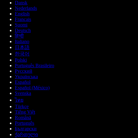
Dansk
Nederlands
English
Français
Suomi
Deutsch
हिन्दी
Italiano
日本語
한국어
Polski
Português Brasileiro
Русский
Українська
Español
Español (México)
Svenska
ไทย
Türkçe
Tiếng Việt
Română
Português
Български
ქართული