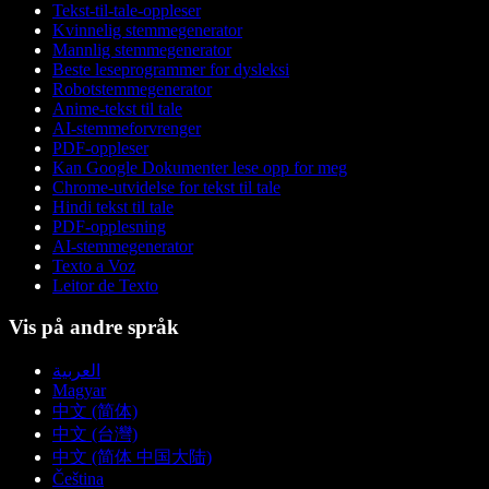
Tekst-til-tale-oppleser
Kvinnelig stemmegenerator
Mannlig stemmegenerator
Beste leseprogrammer for dysleksi
Robotstemmegenerator
Anime-tekst til tale
AI-stemmeforvrenger
PDF-oppleser
Kan Google Dokumenter lese opp for meg
Chrome-utvidelse for tekst til tale
Hindi tekst til tale
PDF-opplesning
AI-stemmegenerator
Texto a Voz
Leitor de Texto
Vis på andre språk
العربية
Magyar
中文 (简体)
中文 (台灣)
中文 (简体 中国大陆)
Čeština