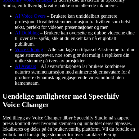
Studio, en fullverdig kreativ pakke som allerede inkluderer:
AI Voice Overs
– Brukere kan umiddelbart generere
profesjonell kvalitetsstemmenarrasjon fra hvilken som helst
tekst, perfekt for videoer, presentasjoner og mer.
AI Dubbing
– Brukere kan oversette og dubbe videoene dine
til over 60+ språk, slik at du enkelt kan nå et globalt
publikum.
Voice Cloning
– Alle kan lage en tilpasset AI-stemme fra dine
egne stemmeprøver, noe som gjør det mulig å replikere din
unike stemme på tvers av prosjekter.
AI Avatars
– AI-avatarfunksjonen lar brukere kombinere
naturtro stemmenarrasjon med animerte skjermavatare for å
produsere dynamisk og engasjerende videoinnhold uten
kamerateam.
Uendelige muligheter med Speechify
Voice Changer
Med tillegg av Voice Changer tilbyr Speechify Studio nå skapere
presis kontroll over hvordan stemmen og innholdet deres tilpasses,
lokaliseres og deles på én brukervennlig plattform. Vil du fortelle en
lydbok med forskjellige stemmer for hver karakter? Ferdig.