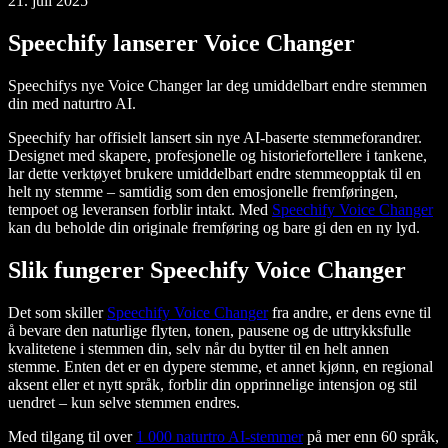
21. juli 2025
Speechify lanserer Voice Changer
Speechifys nye Voice Changer lar deg umiddelbart endre stemmen
din med naturtro AI.
Speechify har offisielt lansert sin nye AI-baserte stemmeforandrer.
Designet med skapere, profesjonelle og historiefortellere i tankene,
lar dette verktøyet brukere umiddelbart endre stemmeopptak til en
helt ny stemme – samtidig som den emosjonelle fremføringen,
tempoet og leveransen forblir intakt. Med
Speechify Voice Changer
kan du beholde din originale fremføring og bare gi den en ny lyd.
Slik fungerer Speechify Voice Changer
Det som skiller
Speechify Voice Changer
fra andre, er dens evne til
å bevare den naturlige flyten, tonen, pausene og de uttrykksfulle
kvalitetene i stemmen din, selv når du bytter til en helt annen
stemme. Enten det er en dypere stemme, et annet kjønn, en regional
aksent eller et nytt språk, forblir din opprinnelige intensjon og stil
uendret – kun selve stemmen endres.
Med tilgang til over
1 000 naturtro AI-stemmer
på mer enn 60 språk,