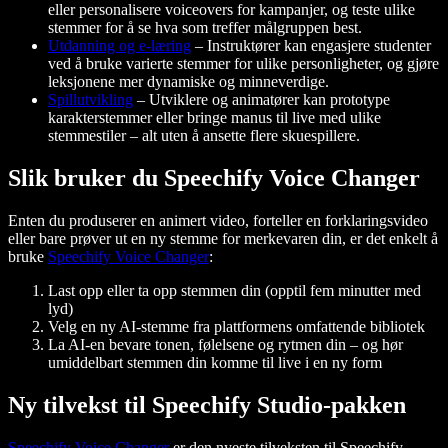
eller personalisere voiceovers for kampanjer, og teste ulike
stemmer for å se hva som treffer målgruppen best.
Utdanning og e-læring
– Instruktører kan engasjere studenter
ved å bruke varierte stemmer for ulike personligheter, og gjøre
leksjonene mer dynamiske og minneverdige.
Spillutvikling
– Utviklere og animatører kan prototype
karakterstemmer eller bringe manus til live med ulike
stemmestiler – alt uten å ansette flere skuespillere.
Slik bruker du Speechify Voice Changer
Enten du produserer en animert video, forteller en forklaringsvideo
eller bare prøver ut en ny stemme for merkevaren din, er det enkelt å
bruke
Speechify Voice Changer
:
Last opp eller ta opp stemmen din (opptil fem minutter med
lyd)
Velg en ny AI-stemme fra plattformens omfattende bibliotek
La AI-en bevare tonen, følelsene og rytmen din – og hør
umiddelbart stemmen din komme til live i en ny form
Ny tilvekst til Speechify Studio-pakken
Speechify Voice Changer
er den nyeste tilveksten til Speechify