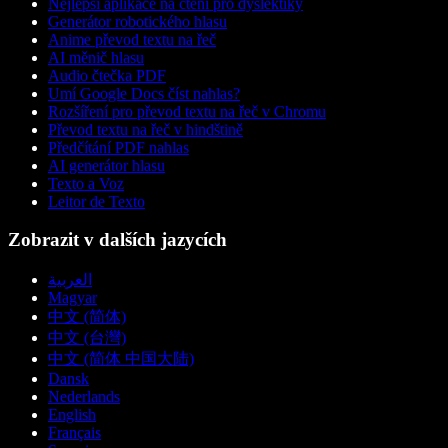
Nejlepší aplikace na čtení pro dyslektiky
Generátor robotického hlasu
Anime převod textu na řeč
AI měnič hlasu
Audio čtečka PDF
Umí Google Docs číst nahlas?
Rozšíření pro převod textu na řeč v Chromu
Převod textu na řeč v hindštině
Předčítání PDF nahlas
AI generátor hlasu
Texto a Voz
Leitor de Texto
Zobrazit v dalších jazycích
العربية
Magyar
中文 (简体)
中文 (台灣)
中文 (简体 中国大陆)
Dansk
Nederlands
English
Français