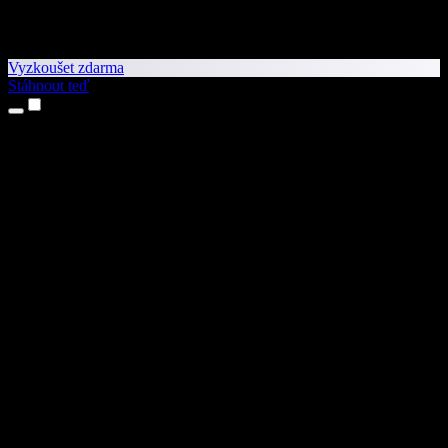
Vyzkoušet zdarma
Stáhnout teď
Produkty
Převod textu na řeč
Aplikace pro iPhone a iPad
Aplikace pro Android
Rozšíření pro Chrome
Rozšíření pro Edge
Webová aplikace
Aplikace pro Mac
Aplikace pro Windows