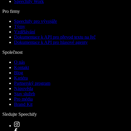
Speechify Work
Pro firmy
Speechify pro vývojáře
Týmy
Vzdělávání
Dokumentace k API pro převod textu na řeč
Dokumentace k API pro hlasové agenty
Společnost
O nás
Kontakt
Blog
Kariéra
Partnerský program
Nápověda
Stav služeb
Pro média
Brand Kit
Sledujte Speechify