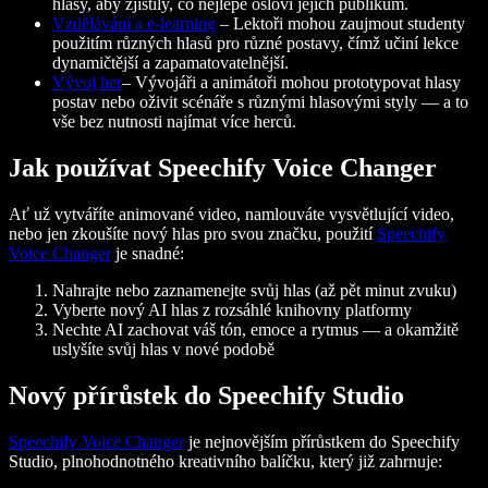
hlasy, aby zjistily, co nejlépe osloví jejich publikum.
Vzdělávání a e-learning
– Lektoři mohou zaujmout studenty
použitím různých hlasů pro různé postavy, čímž učiní lekce
dynamičtější a zapamatovatelnější.
Vývoj her
– Vývojáři a animátoři mohou prototypovat hlasy
postav nebo oživit scénáře s různými hlasovými styly — a to
vše bez nutnosti najímat více herců.
Jak používat Speechify Voice Changer
Ať už vytváříte animované video, namlouváte vysvětlující video,
nebo jen zkoušíte nový hlas pro svou značku, použití
Speechify
Voice Changer
je snadné:
Nahrajte nebo zaznamenejte svůj hlas (až pět minut zvuku)
Vyberte nový AI hlas z rozsáhlé knihovny platformy
Nechte AI zachovat váš tón, emoce a rytmus — a okamžitě
uslyšíte svůj hlas v nové podobě
Nový přírůstek do Speechify Studio
Speechify Voice Changer
je nejnovějším přírůstkem do Speechify
Studio, plnohodnotného kreativního balíčku, který již zahrnuje: