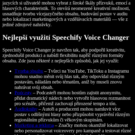
jazycích si uživatelé mohou vybrat z široké škály přízvuků, emocí a
hlasových charakteristik. To otevírá neomezené kreativní možnosti,
usnadňuje tvorbu vícejazyčného obsahu, budování postav v audiu
nebo lokalizaci marketingových a vzdělávacích materiálů — vše z
jediné zdrojové nahrávky.
Nejlepší využití Speechify Voice Changer
Speechify Voice Changer je navržen tak, aby podpořil kreativitu,
zjednodušil produkci a nabídl flexibilitu napříč různými formáty
obsahu. Zde jsou některé z nejlepších způsobů, jak jej využít:
Tvorba obsahu
– Tvůrci na YouTube, TikToku a Instagramu
mohou snadno měnit svůj hlas tak, aby odpovídal různým
postavám, náladám nebo tématům, aniž by museli znovu
nahrávat svůj obsah.
Podcasty
– Podcasteři mohou hostům zajistit anonymitu,
přidat dramatický nádech nebo vytvořit hlasovou rozmanitost
pro scénáře, přičemž zachovají přirozené tempo a tón.
Audioknihy
– Autoři a producenti mohou namluvit více
postav s odlišnými hlasy nebo přizpůsobit vyprávění různým
regionálním přízvukům či věkovým skupinám.
Marketing a reklama
– Značky mohou okamžitě lokalizovat
nebo personalizovat voiceovery pro kampaně a testovat různé