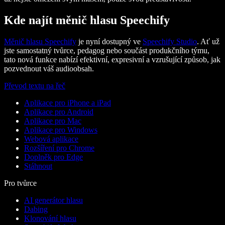
Kde najít měnič hlasu Speechify
Měnič hlasu Speechify
je nyní dostupný ve
Speechify Studio
. Ať už
jste samostatný tvůrce, pedagog nebo součást produkčního týmu,
tato nová funkce nabízí efektivní, expresivní a vzrušující způsob, jak
pozvednout váš audioobsah.
Převod textu na řeč
Aplikace pro iPhone a iPad
Aplikace pro Android
Aplikace pro Mac
Aplikace pro Windows
Webová aplikace
Rozšíření pro Chrome
Doplněk pro Edge
Stáhnout
Pro tvůrce
AI generátor hlasu
Dabing
Klonování hlasu