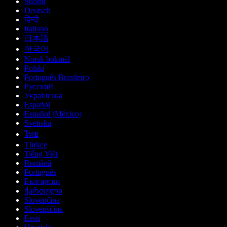
Suomi
Deutsch
हिन्दी
Italiano
日本語
한국어
Norsk bokmål
Polski
Português Brasileiro
Русский
Українська
Español
Español (México)
Svenska
ไทย
Türkçe
Tiếng Việt
Română
Português
Български
ქართული
Slovenčina
Slovenščina
Eesti