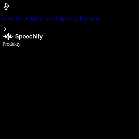
Speechify představuje psaní hlasovým diktováním
Pište 5× rychleji pomocí hlasového diktování
Produkty
Zjistit více