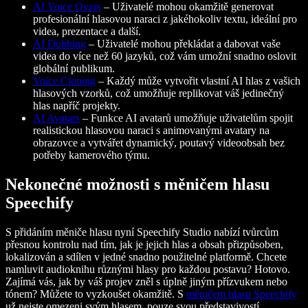
AI Voice Overs
– Uživatelé mohou okamžitě generovat
profesionální hlasovou naraci z jakéhokoliv textu, ideální pro
videa, prezentace a další.
AI Dubbing
– Uživatelé mohou překládat a dabovat vaše
videa do více než 60 jazyků, což vám umožní snadno oslovit
globální publikum.
Voice Cloning
– Každý může vytvořit vlastní AI hlas z vašich
hlasových vzorků, což umožňuje replikovat váš jedinečný
hlas napříč projekty.
AI Avatars
– Funkce AI avatarů umožňuje uživatelům spojit
realistickou hlasovou naraci s animovanými avatary na
obrazovce a vytvářet dynamický, poutavý videoobsah bez
potřeby kamerového týmu.
Nekonečné možnosti s měničem hlasu
Speechify
S přidáním měniče hlasu nyní Speechify Studio nabízí tvůrcům
přesnou kontrolu nad tím, jak je jejich hlas a obsah přizpůsoben,
lokalizován a sdílen v jedné snadno použitelné platformě. Chcete
namluvit audioknihu různými hlasy pro každou postavu? Hotovo.
Zajímá vás, jak by váš projev zněl s úplně jiným přízvukem nebo
tónem? Můžete to vyzkoušet okamžitě. S
měničem hlasu Speechify
už nejste omezeni svým hlasem, pouze svou představivostí.