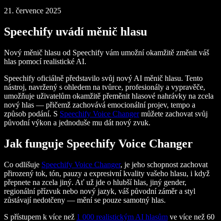
21. července 2025
Speechify uvádí měnič hlasu
Nový měnič hlasu od Speechify vám umožní okamžitě změnit váš
hlas pomocí realistické AI.
Speechify oficiálně představilo svůj nový AI měnič hlasu. Tento
nástroj, navržený s ohledem na tvůrce, profesionály a vypravěče,
umožňuje uživatelům okamžitě přeměnit hlasové nahrávky na zcela
nový hlas — přičemž zachovává emocionální projev, tempo a
způsob podání. S
Speechify Voice Changer
můžete zachovat svůj
původní výkon a jednoduše mu dát nový zvuk.
Jak funguje Speechify Voice Changer
Co odlišuje
Speechify Voice Changer
, je jeho schopnost zachovat
přirozený tok, tón, pauzy a expresivní kvality vašeho hlasu, i když
přepnete na zcela jiný. Ať už jde o hlubší hlas, jiný gender,
regionální přízvuk nebo nový jazyk, váš původní záměr a styl
zůstávají nedotčeny — mění se pouze samotný hlas.
S přístupem k více než
1 000 realistickým AI hlasům
ve více než 60