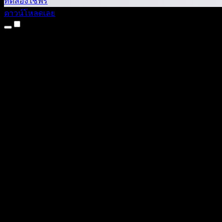
ทดลองใช้ฟรี
ดาวน์โหลดเลย
ผลิตภัณฑ์
แปลงข้อความเป็นเสียง
แอป iPhone และ iPad
แอป Android
ส่วนขยาย Chrome
ส่วนขยาย Edge
เว็บแอป
แอป Mac
แอป Windows
สร้างเสียงด้วย AI
งานเสียงพากย์