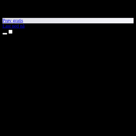
Prøv gratis
Last ned nå
Produkter
Tekst til tale
iPhone- og iPad-apper
Android-app
Chrome-utvidelse
Edge-utvidelse
Nettapp
Mac-app
Windows-app