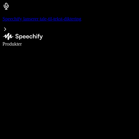
Speechify lanserer tale-til-tekst-diktering
Skriv 5× raskere med diktering
Produkter
Les mer