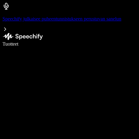
Speechify julkaisee puheentunnistukseen perustuvan sanelun
Kirjoita 5× nopeammin puheentunnistuksen avulla
Tuotteet
Lue lisää