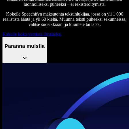
luonnolliseksi puheeksi – ei rekisteröitymistä.
Kokeile Speechifyn maksutonta tekstinlukijaa, jossa on yli 1 000
realistista ääntä ja yli 60 kieltä. Muunna teksti puheeksi sekunneissa,
valitse suosikkiääni ja kuuntele tai lataa.
Kokeile koko versiota ilmaiseksi
Paranna muistia