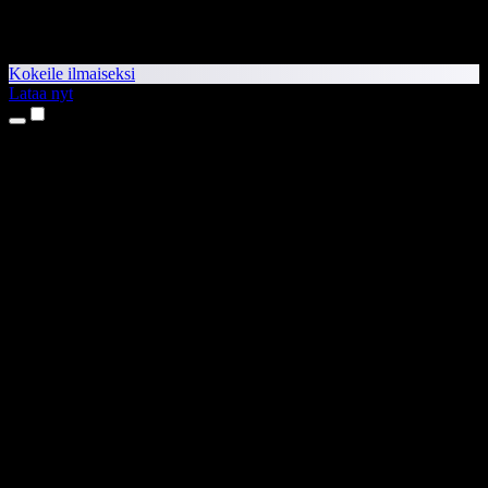
Kokeile ilmaiseksi
Lataa nyt
Tuotteet
Tekstistä puheeksi
iPhone- ja iPad-sovellukset
Android-sovellus
Chrome-laajennus
Edge-laajennus
Verkkosovellus
Mac-sovellus
Windows-sovellus