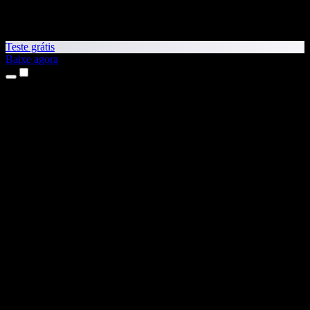
Teste grátis
Baixe agora
Produtos
Leitura em voz alta
Apps para iPhone e iPad
App para Android
Extensão para Chrome
Extensão para Edge
App Web
App para Mac
App para Windows