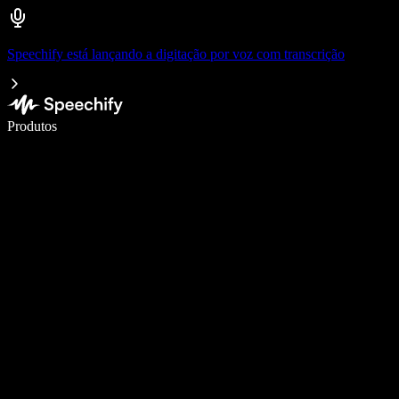
Speechify está lançando a digitação por voz com transcrição
Escreva 5× mais rápido com a digitação por voz
Produtos
Saiba mais