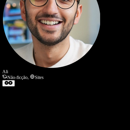
Ali
Não-ficção
,
Sites