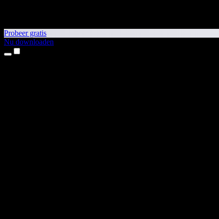
Probeer gratis
Nu downloaden
Producten
Tekst-naar-spraak
iPhone- en iPad-apps
Android-app
Chrome-extensie
Edge-extensie
Webapp
Mac-app