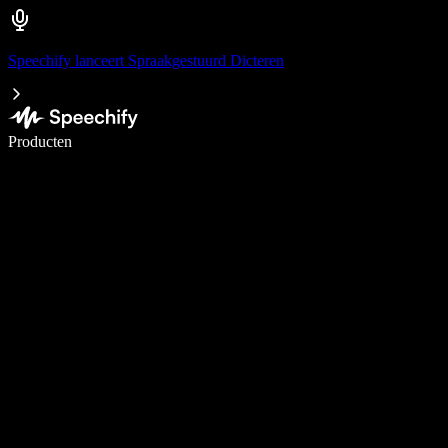
Speechify lanceert Spraakgestuurd Dicteren
Schrijf 5× sneller met spraaktypen
Producten
Meer informatie