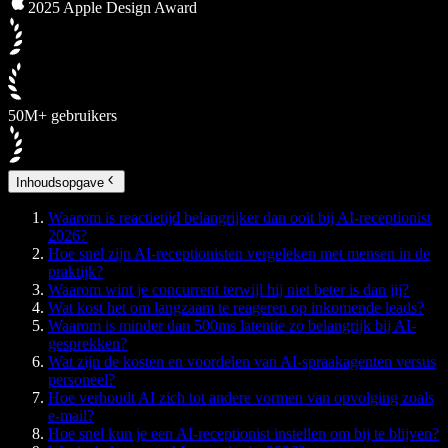
2025 Apple Design Award
50M+ gebruikers
Inhoudsopgave
Waarom is reactietijd belangrijker dan ooit bij AI-receptionist
2026?
Hoe snel zijn AI-receptionisten vergeleken met mensen in de
praktijk?
Waarom wint je concurrent terwijl hij niet beter is dan jij?
Wat kost het om langzaam te reageren op inkomende leads?
Waarom is minder dan 500ms latentie zo belangrijk bij AI-
gesprekken?
Wat zijn de kosten en voordelen van AI-spraakagenten versus
personeel?
Hoe verhoudt AI zich tot andere vormen van opvolging zoals
e-mail?
Hoe snel kun je een AI-receptionist instellen om bij te blijven?