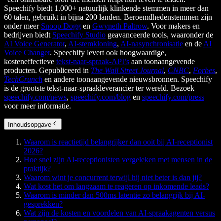
Speechify biedt 1.000+ natuurlijk klinkende stemmen in meer dan
60 talen, gebruikt in bijna 200 landen. Beroemdhedenstemmen zijn
onder meer
Snoop Dogg
en
Gwyneth Paltrow
. Voor makers en
bedrijven biedt
Speechify Studio
geavanceerde tools, waaronder de
AI Voice Generator
,
AI-stemkloning
,
AI-nasynchronisatie
en de
AI
Voice Changer
. Speechify levert ook hoogwaardige,
kosteneffectieve
tekst-naar-spraak-API’s
aan toonaangevende
producten. Gepubliceerd in
The Wall Street Journal
,
CNBC
,
Forbes
,
TechCrunch
en andere toonaangevende nieuwsbronnen. Speechify
is de grootste tekst-naar-spraakleverancier ter wereld. Bezoek
speechify.com/news
,
speechify.com/blog
en
speechify.com/press
voor meer informatie.
Inhoudsopgave
Waarom is reactietijd belangrijker dan ooit bij AI-receptionist
2026?
Hoe snel zijn AI-receptionisten vergeleken met mensen in de
praktijk?
Waarom wint je concurrent terwijl hij niet beter is dan jij?
Wat kost het om langzaam te reageren op inkomende leads?
Waarom is minder dan 500ms latentie zo belangrijk bij AI-
gesprekken?
Wat zijn de kosten en voordelen van AI-spraakagenten versus