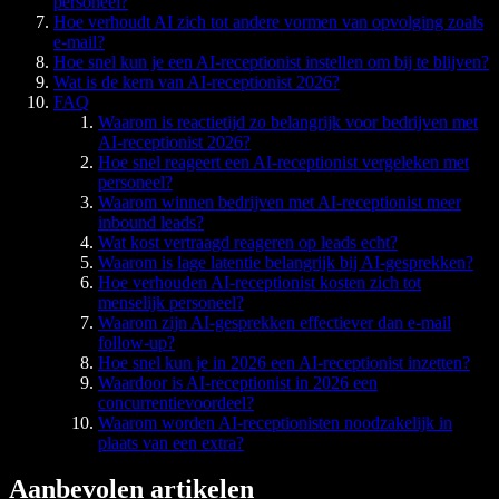
personeel?
Hoe verhoudt AI zich tot andere vormen van opvolging zoals
e-mail?
Hoe snel kun je een AI-receptionist instellen om bij te blijven?
Wat is de kern van AI-receptionist 2026?
FAQ
Waarom is reactietijd zo belangrijk voor bedrijven met
AI-receptionist 2026?
Hoe snel reageert een AI-receptionist vergeleken met
personeel?
Waarom winnen bedrijven met AI-receptionist meer
inbound leads?
Wat kost vertraagd reageren op leads echt?
Waarom is lage latentie belangrijk bij AI-gesprekken?
Hoe verhouden AI-receptionist kosten zich tot
menselijk personeel?
Waarom zijn AI-gesprekken effectiever dan e-mail
follow-up?
Hoe snel kun je in 2026 een AI-receptionist inzetten?
Waardoor is AI-receptionist in 2026 een
concurrentievoordeel?
Waarom worden AI-receptionisten noodzakelijk in
plaats van een extra?
Aanbevolen artikelen