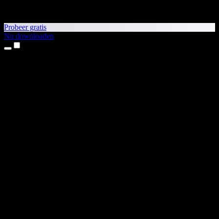
Probeer gratis
Nu downloaden
Producten
Tekst-naar-spraak
iPhone- en iPad-apps
Android-app
Chrome-extensie
Edge-extensie
Webapp
Mac-app
Windows-app