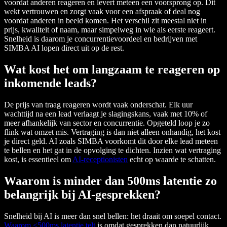
voordat anderen reageren en levert meteen een voorsprong op. Dit
wekt vertrouwen en zorgt vaak voor een afspraak of deal nog
voordat anderen in beeld komen. Het verschil zit meestal niet in
prijs, kwaliteit of naam, maar simpelweg in wie als eerste reageert.
Snelheid is daarom je concurrentievoordeel en bedrijven met
SIMBA AI lopen direct uit op de rest.
Wat kost het om langzaam te reageren op
inkomende leads?
De prijs van traag reageren wordt vaak onderschat. Elk uur
wachttijd na een lead verlaagt je slagingskans, vaak met 10% of
meer afhankelijk van sector en concurrentie. Opgeteld loop je zo
flink wat omzet mis. Vertraging is dan niet alleen onhandig, het kost
je direct geld. AI zoals SIMBA voorkomt dit door elke lead meteen
te bellen en het gat in de opvolging te dichten. Inzien wat vertraging
kost, is essentieel om
AI-receptionisten
echt op waarde te schatten.
Waarom is minder dan 500ms latentie zo
belangrijk bij AI-gesprekken?
Snelheid bij AI is meer dan snel bellen: het draait om soepel contact.
Waarom <500ms latentie telt
is omdat gesprekken dan natuurlijk