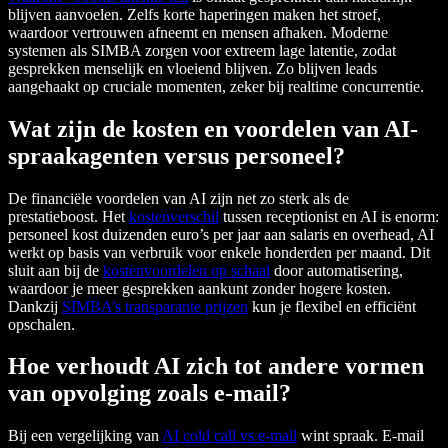
blijven aanvoelen. Zelfs korte haperingen maken het stroef,
waardoor vertrouwen afneemt en mensen afhaken. Moderne
systemen als SIMBA zorgen voor extreem lage latentie, zodat
gesprekken menselijk en vloeiend blijven. Zo blijven leads
aangehaakt op cruciale momenten, zeker bij realtime concurrentie.
Wat zijn de kosten en voordelen van AI-
spraakagenten versus personeel?
De financiële voordelen van AI zijn net zo sterk als de
prestatieboost. Het
kostenverschil
tussen receptionist en AI is enorm:
personeel kost duizenden euro’s per jaar aan salaris en overhead, AI
werkt op basis van verbruik voor enkele honderden per maand. Dit
sluit aan bij de
kostenvoordelen op schaal
door automatisering,
waardoor je meer gesprekken aankunt zonder hogere kosten.
Dankzij
SIMBA’s transparante prijzen
kun je flexibel en efficiënt
opschalen.
Hoe verhoudt AI zich tot andere vormen
van opvolging zoals e-mail?
Bij een vergelijking van
AI cold call vs e-mail
wint spraak. E-mail