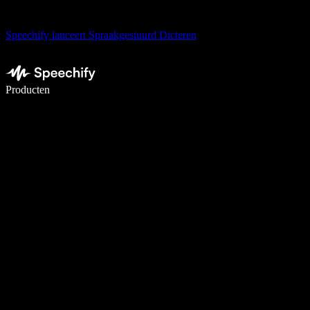
Speechify lanceert Spraakgestuurd Dicteren
Schrijf 5× sneller met spraaktypen
Producten
Meer informatie