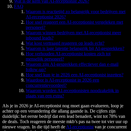
Wat is de kern van AI-receptionist 2026?
FAQ
Waarom is reactietijd zo belangrijk voor bedrijven met
AI-receptionist 2026?
Hoe snel reageert een AI-receptionist vergeleken met
personeel?
Waarom winnen bedrijven met AI-receptionist meer
inbound leads?
Wat kost vertraagd reageren op leads echt?
Waarom is lage latentie belangrijk bij AI-gesprekken?
Hoe verhouden AI-receptionist kosten zich tot
menselijk personeel?
Waarom zijn AI-gesprekken effectiever dan e-mail
follow-up?
Hoe snel kun je in 2026 een AI-receptionist inzetten?
Waardoor is AI-receptionist in 2026 een
concurrentievoordeel?
Waarom worden AI-receptionisten noodzakelijk in
plaats van een extra?
Als je in 2026 je AI-receptionist nog moet gaan evalueren, loop je
achter op een verandering die allang gaande is. De cijfers zijn
duidelijk: het eerste bedrijf dat een lead benadert, wint tot 78% van
de deals. Toch reageren de meeste mkb’s pas na twee tot vier uur op
nieuwe vragen. In die tijd heeft de
AI-receptionist
van je concurrent