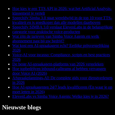
Hoe kies je een TTS API in 2026: wat het Artificial Analysis-
klassement je vertelt
Speechify Simba 3.0 staat wereldwijd in de top 10 voor TTS-
kwaliteit en is goedkoper dan alle modellen daarboven
Speechify SIMBA 3.0 verslaat ElevenLabs in de belangrijkste
categorie voor praktische voice-producten
Wat zijn de tarieven van Simba Voice Agents en welk
abonnement past bij uw bedrijf?
Wat kost een AI-spraakagent echt? Eerlijke prijsvergelijking
2026
Voice-AI voor incasso: Compliance, scripts en best practices
2026
De beste AI-spraakagent-platforms van 2026 vergeleken
Hoe topbedrijven inbound-callteams al hebben vervangen
door Voice AI (2026)
Afspraakplannings-AI: De complete gids voor dienstverleners
in 2026
Hoe AI-spraakagenten 24/7 leads kwalificeren (En waar je op
moet letten in 2026)
ElevenLabs vs Simba Voice Agents: Welke kies je in 2026?
Nieuwste blogs