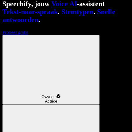
Speechify, jouw
Voice AI
-assistent
Tekst-naar-spraak
.
Stemtypen
.
Snelle
antwoorden
.
Probeer gratis
Gwyneth
Actrice