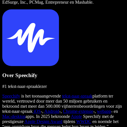
EdSurge, Inc., PCMag, Entrepreneur en Mashable.
Over Speechify
#1 tekst-naar-spraaklezer
Speechify
is het toonaangevende
tekst-naar-spraak
platform ter
wereld, vertrouwd door meer dan 50 miljoen gebruikers en
bekroond met meer dan 500.000 vijfsterrenbeoordelingen voor zijn
tekst-naar-spraak
iOS
-,
Android
-,
Chrome-extensie
-,
webapp
- en
Mac-desktop
apps. In 2025 bekroonde
Apple
Speechify met de
prestigieuze
Apple Design Award
tijdens
WWDC
en noemde het
“een onmisbare bron die mensen helpt hun leven te leiden.”