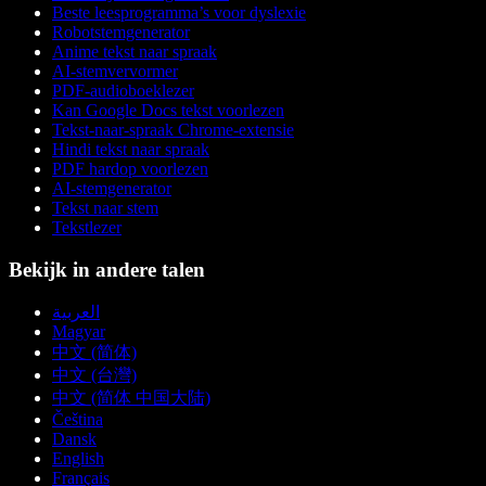
Beste leesprogramma’s voor dyslexie
Robotstemgenerator
Anime tekst naar spraak
AI-stemvervormer
PDF-audioboeklezer
Kan Google Docs tekst voorlezen
Tekst-naar-spraak Chrome-extensie
Hindi tekst naar spraak
PDF hardop voorlezen
AI-stemgenerator
Tekst naar stem
Tekstlezer
Bekijk in andere talen
العربية
Magyar
中文 (简体)
中文 (台灣)
中文 (简体 中国大陆)
Čeština
Dansk
English
Français