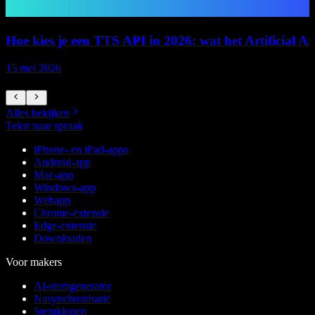
Hoe kies je een TTS API in 2026: wat het Artificial Ana
15 mei 2026
1
Alles bekijken
Tekst naar spraak
iPhone- en iPad-apps
Android-app
Mac-app
Windows-app
Webapp
Chrome-extensie
Edge-extensie
Downloaden
Voor makers
AI-stemgenerator
Nasynchronisatie
Stemklonen