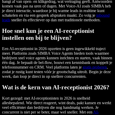
hangt af van open- en klikgedrag, wat vertraging geeft. Antwoorden
komen vaak pas na uren of dagen. Met Voice-AI zoals SIMBA heb
je direct interactie, waardoor je bij warme leads in realtime kunt
schakelen en via een gesprek afspraken maakt. Zo volg je
inbound
leads
sneller én effectiever op dan met traditionele methoden.
Hoe snel kun je een AI-receptionist
instellen om bij te blijven?
Een AI-receptionist in 2026 opzetten is geen ingewikkeld traject
meer. Platforms zoals SIMBA Voice Agents bieden tools waarmee
bedrijven snel voice agents kunnen inrichten en starten, vaak binnen
één dag. Je bepaalt de bel-flow, bouwt een kennisbank en koppelt je
telefoonnummer en CRM. Veel platforms laten je
gratis proberen
,
zodat je rustig kunt testen vóór je grootschalig uitrolt. Begin je deze
week, dan loop je direct in op snellere concurrenten.
Wat is de kern van AI-receptionist 2026?
Kort gezegd: met AI-receptionisten in 2026 is snelheid
allesbepalend. Wie direct reageert, wint deals, pakt kansen en werkt
veel efficiënter dan bedrijven die nog handmatig werken. Je
concurrent is niet per se beter, maar wel sneller. Met een
AI-