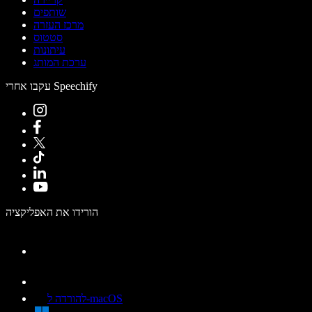
שותפים
מרכז העזרה
סטטוס
עיתונות
ערכת המותג
עקבו אחרי Speechify
הורידו את האפליקציה
להורדה ל-macOS