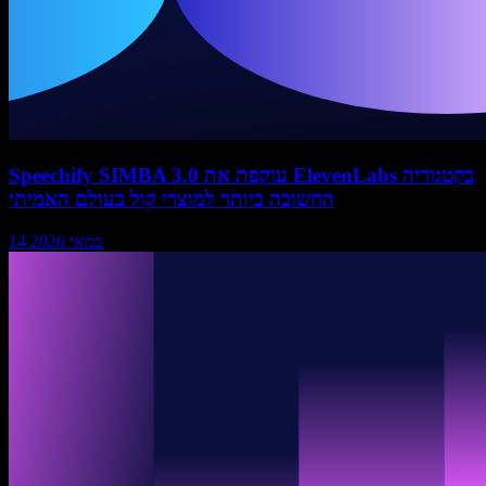
Speechify SIMBA 3.0 עוקפת את ElevenLabs בקטגוריה
החשובה ביותר למוצרי קול בעולם האמיתי
14 במאי 2026