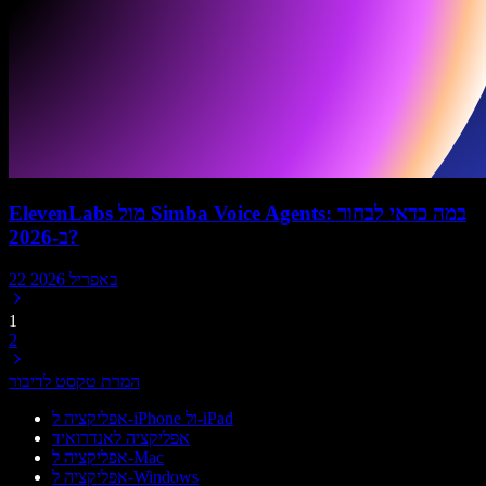
ElevenLabs מול Simba Voice Agents: במה כדאי לבחור
ב-2026?
22 באפריל 2026
1
2
המרת טקסט לדיבור
אפליקציה ל-iPhone ול-iPad
אפליקציה לאנדרואיד
אפליקציה ל-Mac
אפליקציה ל-Windows