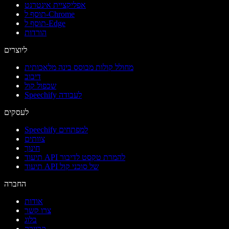
אפליקציית אינטרנט
תוסף ל-Chrome
תוסף ל-Edge
הורדות
ליוצרים
מחולל קולות מבוסס בינה מלאכותית
דיבוב
שכפול קול
Speechify לעבודה
לעסקים
Speechify למפתחים
צוותים
חינוך
תיעוד API להמרת טקסט לדיבור
תיעוד API של סוכני קול
החברה
אודות
צרו קשר
בלוג
קריירה