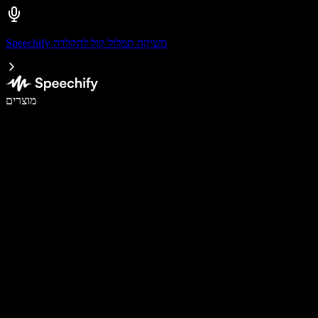
Speechify משיקה תמלול קול להקלדה
לכתוב פי 5 מהר יותר עם הכתבה קולית
מוצרים
למידע נוסף