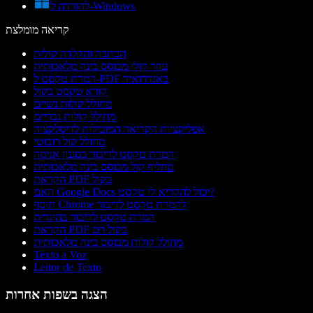
להורדה ל-Windows
קריאה מומלצת
הכתבה והקלדה קולית
עוזר קולי מבוסס בינה מלאכותית
המרת טקסט ל-PDF באנדרואיד
קורא טקסט בקול
מחולל קולות נשיים
מחולל קולות גבריים
אפליקציות הקריאה המובילות לדיסלקציה
מחולל קול רובוטי
המרת טקסט לדיבור בסגנון אנימה
מחליף קול מבוסס בינה מלאכותית
הקראת PDF בקול
האם Google Docs יכול להקריא לי טקסט?
תוסף Chrome להמרת טקסט לדיבור
המרת טקסט לדיבור בהינדית
הקראת PDF בקול רם
מחולל קולות מבוסס בינה מלאכותית
Texto a Voz
Leitor de Texto
הצגה בשפות אחרות