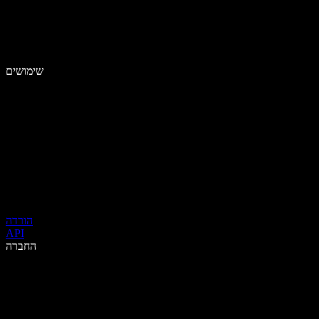
שימושים
הורדה
API
החברה