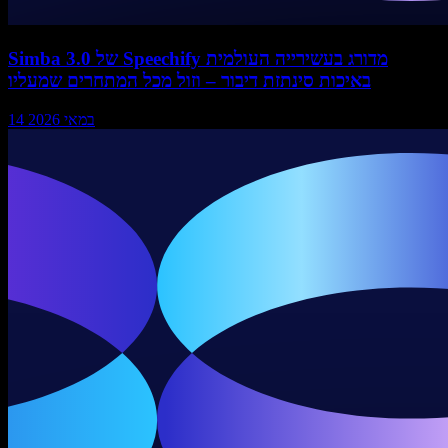
Simba 3.0 של Speechify מדורג בעשירייה העולמית
באיכות סינתזת דיבור – וזול מכל המתחרים שמעליו
14 במאי 2026