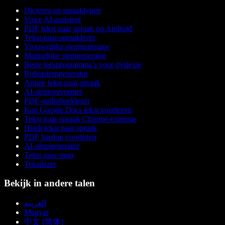
Dicteren en spraaktypen
Voice AI-assistent
PDF tekst naar spraak op Android
Tekst-naar-spraaklezer
Vrouwelijke stemgenerator
Mannelijke stemgenerator
Beste leesprogramma’s voor dyslexie
Robotstemgenerator
Anime tekst naar spraak
AI-stemvervormer
PDF-audioboeklezer
Kan Google Docs tekst voorlezen
Tekst-naar-spraak Chrome-extensie
Hindi tekst naar spraak
PDF hardop voorlezen
AI-stemgenerator
Tekst naar stem
Tekstlezer
Bekijk in andere talen
العربية
Magyar
中文 (简体)