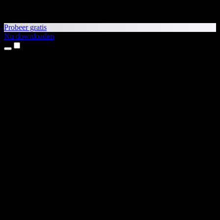
Probeer gratis
Nu downloaden
Producten
Tekst-naar-spraak
iPhone- en iPad-apps
Android-app
Chrome-extensie
Edge-extensie
Webapp
Mac-app
Windows-app