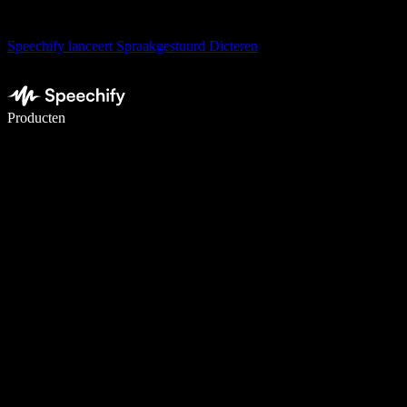
Speechify lanceert Spraakgestuurd Dicteren
Schrijf 5× sneller met spraaktypen
Producten
Meer informatie