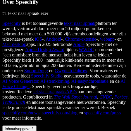
Over Speechify
#1 tekst-naar-spraaklezer
Speechify
is het toonaangevende
tekst-naar-spraak
platform ter
wereld, vertrouwd door meer dan 50 miljoen gebruikers en
bekroond met meer dan 500.000 vijfsterrenbeoordelingen voor zijn
tekst-naar-spraak
iOS
-,
Android
-,
Chrome-extensie
-,
webapp
- en
Mac-desktop
apps. In 2025 bekroonde
Apple
Speechify met de
prestigieuze
Apple Design Award
tijdens
WWDC
en noemde het
“een onmisbare bron die mensen helpt hun leven te leiden.”
Speechify biedt 1.000+ natuurlijk klinkende stemmen in meer dan
60 talen, gebruikt in bijna 200 landen. Beroemdhedenstemmen zijn
onder meer
Snoop Dogg
en
Gwyneth Paltrow
. Voor makers en
bedrijven biedt
Speechify Studio
geavanceerde tools, waaronder de
AI Voice Generator
,
AI-stemkloning
,
AI-nasynchronisatie
en de
AI
Voice Changer
. Speechify levert ook hoogwaardige,
kosteneffectieve
tekst-naar-spraak-API’s
aan toonaangevende
producten. Gepubliceerd in
The Wall Street Journal
,
CNBC
,
Forbes
,
TechCrunch
en andere toonaangevende nieuwsbronnen. Speechify
is de grootste tekst-naar-spraakleverancier ter wereld. Bezoek
speechify.com/news
,
speechify.com/blog
en
speechify.com/press
voor meer informatie.
Inhoudsopgave