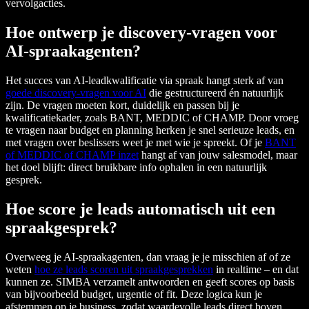
vervolgacties.
Hoe ontwerp je discovery-vragen voor
AI-spraakagenten?
Het succes van AI-leadkwalificatie via spraak hangt sterk af van
goede discovery-vragen voor AI
die gestructureerd én natuurlijk
zijn. De vragen moeten kort, duidelijk en passen bij je
kwalificatiekader, zoals BANT, MEDDIC of CHAMP. Door vroeg
te vragen naar budget en planning herken je snel serieuze leads, en
met vragen over beslissers weet je met wie je spreekt. Of je
BANT
of MEDDIC of CHAMP inzet
hangt af van jouw salesmodel, maar
het doel blijft: direct bruikbare info ophalen in een natuurlijk
gesprek.
Hoe score je leads automatisch uit een
spraakgesprek?
Overweeg je AI-spraakagenten, dan vraag je je misschien af of ze
weten
hoe ze leads scoren uit spraakgesprekken
in realtime – en dat
kunnen ze. SIMBA verzamelt antwoorden en geeft scores op basis
van bijvoorbeeld budget, urgentie of fit. Deze logica kun je
afstemmen op je business, zodat waardevolle leads direct boven