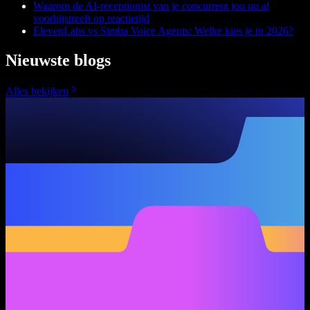
Waarom de AI-receptionist van je concurrent jou nu al
voorbijstreeft op reactietijd
ElevenLabs vs Simba Voice Agents: Welke kies je in 2026?
Nieuwste blogs
Alles bekijken