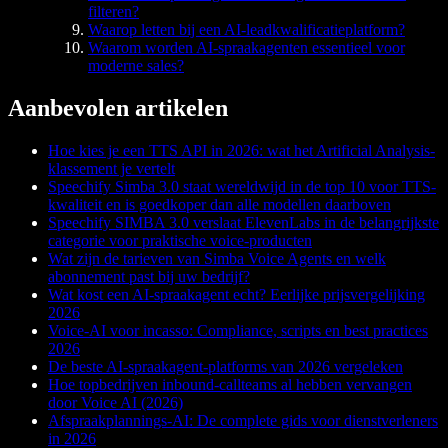
filteren?
Waarop letten bij een AI-leadkwalificatieplatform?
Waarom worden AI-spraakagenten essentieel voor
moderne sales?
Aanbevolen artikelen
Hoe kies je een TTS API in 2026: wat het Artificial Analysis-
klassement je vertelt
Speechify Simba 3.0 staat wereldwijd in de top 10 voor TTS-
kwaliteit en is goedkoper dan alle modellen daarboven
Speechify SIMBA 3.0 verslaat ElevenLabs in de belangrijkste
categorie voor praktische voice-producten
Wat zijn de tarieven van Simba Voice Agents en welk
abonnement past bij uw bedrijf?
Wat kost een AI-spraakagent echt? Eerlijke prijsvergelijking
2026
Voice-AI voor incasso: Compliance, scripts en best practices
2026
De beste AI-spraakagent-platforms van 2026 vergeleken
Hoe topbedrijven inbound-callteams al hebben vervangen
door Voice AI (2026)
Afspraakplannings-AI: De complete gids voor dienstverleners
in 2026