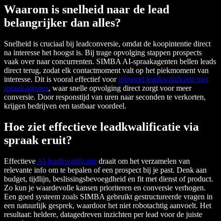
Waarom is snelheid naar de lead
belangrijker dan alles?
Snelheid is cruciaal bij leadconversie, omdat de koopintentie direct
na interesse het hoogst is. Bij trage opvolging stappen prospects
vaak over naar concurrenten. SIMBA AI-spraakagenten bellen leads
direct terug, zodat elk contactmoment valt op het piekmoment van
interesse. Dit is vooral effectief voor
inbound leadkwalificatie met
spraakagenten
, waar snelle opvolging direct zorgt voor meer
conversie. Door responstijd van uren naar seconden te verkorten,
krijgen bedrijven een tastbaar voordeel.
Hoe ziet effectieve leadkwalificatie via
spraak eruit?
Effectieve
AI-leadkwalificatie
draait om het verzamelen van
relevante info om te bepalen of een prospect bij je past. Denk aan
budget, tijdlijn, beslissingsbevoegdheid en fit met dienst of product.
Zo kun je waardevolle kansen prioriteren en conversie verhogen.
Een goed systeem zoals SIMBA gebruikt gestructureerde vragen in
een natuurlijk gesprek, waardoor het niet robotachtig aanvoelt. Het
resultaat: heldere, datagedreven inzichten per lead voor de juiste