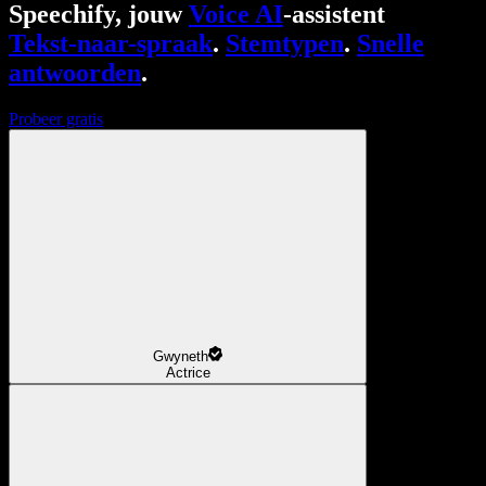
Speechify, jouw
Voice AI
-assistent
Tekst-naar-spraak
.
Stemtypen
.
Snelle
antwoorden
.
Probeer gratis
Gwyneth
Actrice