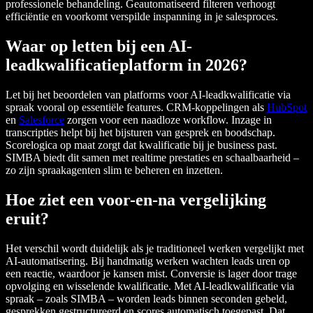
professionele behandeling. Geautomatiseerd filteren verhoogt
efficiëntie en voorkomt verspilde inspanning in je salesproces.
Waar op letten bij een AI-
leadkwalificatieplatform in 2026?
Let bij het beoordelen van platforms voor AI-leadkwalificatie via
spraak vooral op essentiële features. CRM-koppelingen als
HubSpot
en
Salesforce
zorgen voor een naadloze workflow. Inzage in
transcripties helpt bij het bijsturen van gesprek en boodschap.
Scorelogica op maat zorgt dat kwalificatie bij je business past.
SIMBA biedt dit samen met realtime prestaties en schaalbaarheid –
zo zijn spraakagenten slim te beheren en inzetten.
Hoe ziet een voor-en-na vergelijking
eruit?
Het verschil wordt duidelijk als je traditioneel werken vergelijkt met
AI-automatisering. Bij handmatig werken wachten leads uren op
een reactie, waardoor je kansen mist. Conversie is lager door trage
opvolging en wisselende kwalificatie. Met AI-leadkwalificatie via
spraak – zoals SIMBA – worden leads binnen seconden gebeld,
gesprekken gestructureerd en scores automatisch toegepast. Dat