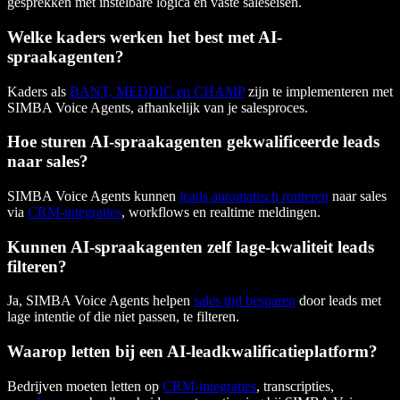
gesprekken met instelbare logica en vaste saleseisen.
Welke kaders werken het best met AI-
spraakagenten?
Kaders als
BANT, MEDDIC en CHAMP
zijn te implementeren met
SIMBA Voice Agents, afhankelijk van je salesproces.
Hoe sturen AI-spraakagenten gekwalificeerde leads
naar sales?
SIMBA Voice Agents kunnen
leads automatisch routeren
naar sales
via
CRM-integraties
, workflows en realtime meldingen.
Kunnen AI-spraakagenten zelf lage-kwaliteit leads
filteren?
Ja, SIMBA Voice Agents helpen
sales tijd besparen
door leads met
lage intentie of die niet passen, te filteren.
Waarop letten bij een AI-leadkwalificatieplatform?
Bedrijven moeten letten op
CRM-integraties
, transcripties,