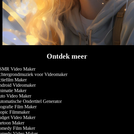
Ontdek meer
MR Video Maker
htergrondmuziek voor Videomaker
tiefilm Maker
droid Videomaker
imatie Maker
to Video Maker
tomatische Ondertitel Generator
ografie Film Maker
opic Filmmaker
dget Video Maker
rtoon Maker
medy Film Maker
medy Video Maker