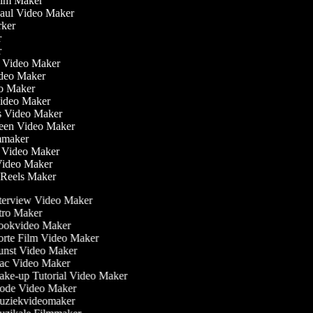
Film Maker
Haul Video Maker
rker
er
er
ler Video Maker
Video Maker
eo Maker
Video Maker
is Video Maker
reen Video Maker
lmmaker
r Video Maker
 Video Maker
m Reels Maker
terview Video Maker
tro Maker
okvideo Maker
rte Film Video Maker
nst Video Maker
c Video Maker
ke-up Tutorial Video Maker
de Video Maker
ziekvideomaker