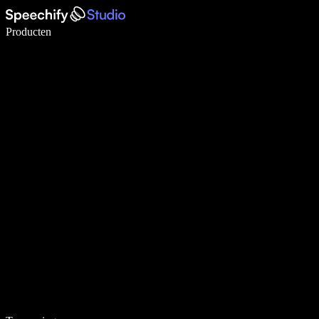
Schrijf 5× sneller met spraaktypen
Producten
Meer informatie