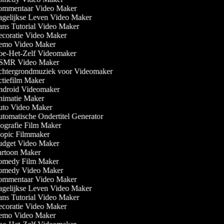
mmentaar Video Maker
gelijkse Leven Video Maker
ns Tutorial Video Maker
coratie Video Maker
mo Video Maker
e-Het-Zelf Videomaker
MR Video Maker
htergrondmuziek voor Videomaker
tiefilm Maker
droid Videomaker
imatie Maker
to Video Maker
tomatische Ondertitel Generator
ografie Film Maker
opic Filmmaker
dget Video Maker
rtoon Maker
medy Film Maker
medy Video Maker
mmentaar Video Maker
gelijkse Leven Video Maker
ns Tutorial Video Maker
coratie Video Maker
mo Video Maker