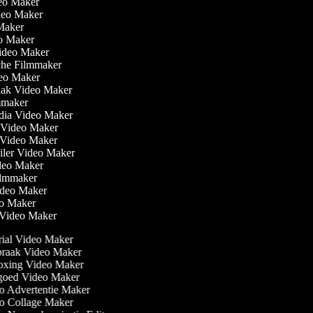
eo Maker
ideo Maker
 Maker
eo Maker
Video Maker
che Filmmaker
ideo Maker
aak Video Maker
ilmmaker
edia Video Maker
t Video Maker
e Video Maker
railer Video Maker
ideo Maker
 Filmmaker
Video Maker
eo Maker
n Video Maker
ial Video Maker
raak Video Maker
xing Video Maker
oed Video Maker
 Advertentie Maker
 Collage Maker