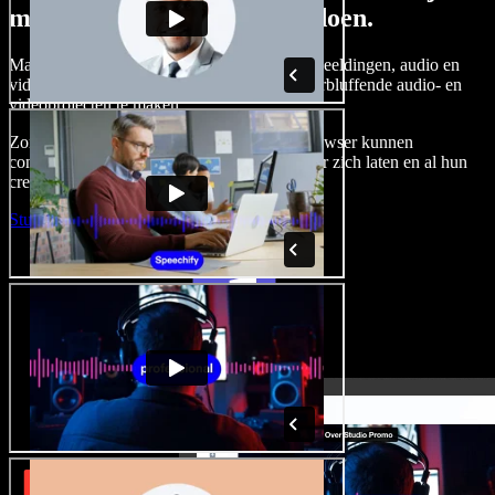
met Speechify Studio kunt doen.
Maak voice-overs, voeg royaltyvrije stockafbeeldingen, audio en
video's toe en kloon je stem om complete, verbluffende audio- en
videoprojecten te maken.
Zonder leercurve en met alles direct in de browser kunnen
contentmakers traditionele beperkingen achter zich laten en al hun
creatieve ideeën tot leven brengen.
Studio starten