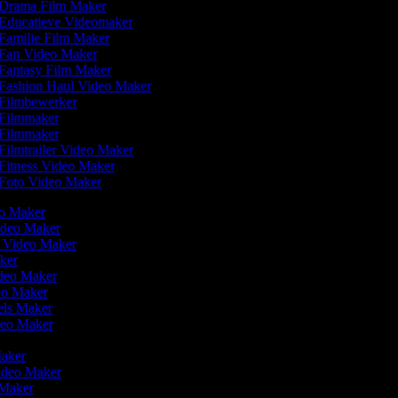
Drama Film Maker
Educatieve Videomaker
Familie Film Maker
Fan Video Maker
Fantasy Film Maker
Fashion Haul Video Maker
Filmbewerker
Filmmaker
Filmmaker
Filmtrailer Video Maker
Fitness Video Maker
Foto Video Maker
eo Maker
Video Maker
n Video Maker
aker
ideo Maker
deo Maker
eels Maker
ideo Maker
Maker
Video Maker
 Maker