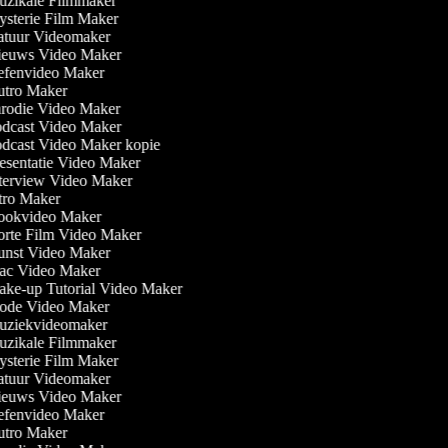
zikale Filmmaker
sterie Film Maker
tuur Videomaker
euws Video Maker
fenvideo Maker
tro Maker
rodie Video Maker
dcast Video Maker
dcast Video Maker kopie
esentatie Video Maker
terview Video Maker
tro Maker
okvideo Maker
rte Film Video Maker
nst Video Maker
c Video Maker
ke-up Tutorial Video Maker
de Video Maker
ziekvideomaker
zikale Filmmaker
sterie Film Maker
tuur Videomaker
euws Video Maker
fenvideo Maker
tro Maker