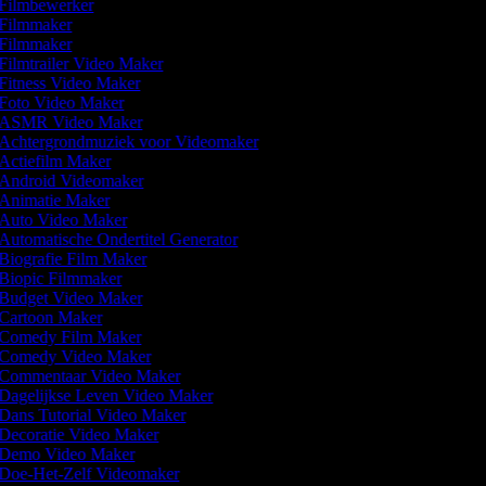
Filmbewerker
Filmmaker
Filmmaker
Filmtrailer Video Maker
Fitness Video Maker
Foto Video Maker
ASMR Video Maker
Achtergrondmuziek voor Videomaker
Actiefilm Maker
Android Videomaker
Animatie Maker
Auto Video Maker
Automatische Ondertitel Generator
Biografie Film Maker
Biopic Filmmaker
Budget Video Maker
Cartoon Maker
Comedy Film Maker
Comedy Video Maker
Commentaar Video Maker
Dagelijkse Leven Video Maker
Dans Tutorial Video Maker
Decoratie Video Maker
Demo Video Maker
Doe-Het-Zelf Videomaker