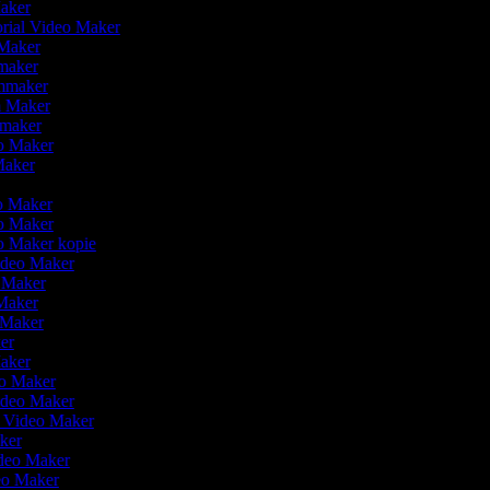
Maker
orial Video Maker
 Maker
omaker
lmmaker
lm Maker
omaker
eo Maker
 Maker
r
eo Maker
eo Maker
eo Maker kopie
Video Maker
o Maker
Maker
o Maker
ker
Maker
eo Maker
Video Maker
n Video Maker
aker
ideo Maker
deo Maker