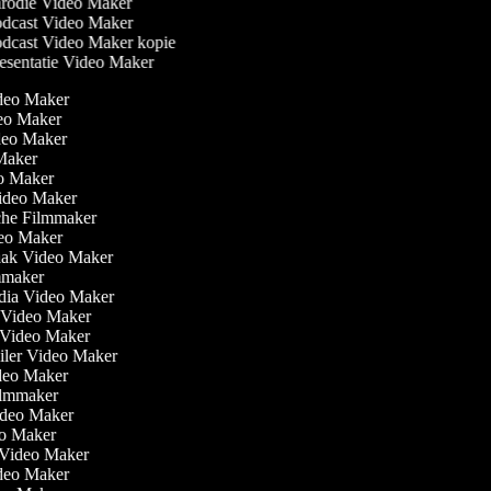
rodie Video Maker
dcast Video Maker
dcast Video Maker kopie
esentatie Video Maker
ideo Maker
eo Maker
ideo Maker
 Maker
eo Maker
Video Maker
che Filmmaker
ideo Maker
aak Video Maker
ilmmaker
edia Video Maker
t Video Maker
e Video Maker
railer Video Maker
ideo Maker
 Filmmaker
Video Maker
eo Maker
n Video Maker
ideo Maker