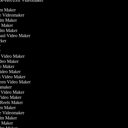
e-Het-Zelf Videomaker
ilm Maker
ve Videomaker
Film Maker
eo Maker
Film Maker
Haul Video Maker
rker
er
er
ler Video Maker
Video Maker
eo Maker
Video Maker
is Video Maker
reen Video Maker
lmmaker
r Video Maker
 Video Maker
m Reels Maker
ilm Maker
ve Videomaker
Film Maker
eo Maker