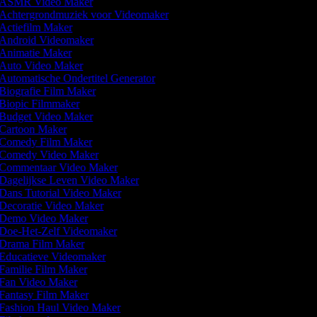
ASMR Video Maker
Achtergrondmuziek voor Videomaker
Actiefilm Maker
Android Videomaker
Animatie Maker
Auto Video Maker
Automatische Ondertitel Generator
Biografie Film Maker
Biopic Filmmaker
Budget Video Maker
Cartoon Maker
Comedy Film Maker
Comedy Video Maker
Commentaar Video Maker
Dagelijkse Leven Video Maker
Dans Tutorial Video Maker
Decoratie Video Maker
Demo Video Maker
Doe-Het-Zelf Videomaker
Drama Film Maker
Educatieve Videomaker
Familie Film Maker
Fan Video Maker
Fantasy Film Maker
Fashion Haul Video Maker