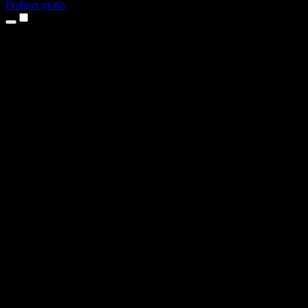
Probeer gratis
Producten
Tekst-naar-spraak
iPhone- en iPad-apps
Android-app
Chrome-extensie
Edge-extensie
Webapp
Mac-app
Windows-app
AI-stemgenerator
Voice-over
Nasynchronisatie