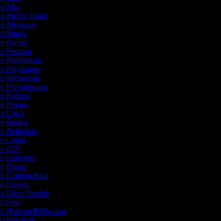
deo Mac
eo Media Sosial
deo Memasak
deo Muzik
eo Parodi
eo Peminat
eo Pendidikan
eo Perjalanan
eo Permainan
eo Persembahan
eo Podcast
deo Promo
deo Q&A
eo Reaksi
eo Berkebun
eo Cerita
deo DIY
eo Dekorasi
deo Demo
eo Fashion Haul
eo Fesyen
eo Filem Pendek
eo Foto
eo Haiwan Peliharaan
eo Hartanah