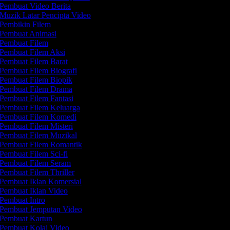
Pembuat Video Berita
Muzik Latar Pencipta Video
Pembikin Filem
Pembuat Animasi
Pembuat Filem
Pembuat Filem Aksi
Pembuat Filem Barat
Pembuat Filem Biografi
Pembuat Filem Biopik
Pembuat Filem Drama
Pembuat Filem Fantasi
Pembuat Filem Keluarga
Pembuat Filem Komedi
Pembuat Filem Misteri
Pembuat Filem Muzikal
Pembuat Filem Romantik
Pembuat Filem Sci-fi
Pembuat Filem Seram
Pembuat Filem Thriller
Pembuat Iklan Komersial
Pembuat Iklan Video
Pembuat Intro
Pembuat Jemputan Video
Pembuat Kartun
Pembuat Kolaj Video