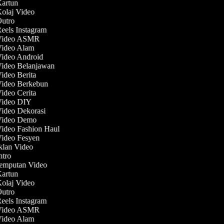
Kartun
Kolaj Video
Outro
Reels Instagram
 Video ASMR
 Video Alam
Video Android
Video Belanjawan
Video Berita
Video Berkebun
Video Cerita
 Video DIY
Video Dekorasi
 Video Demo
Video Fashion Haul
Video Fesyen
Iklan Video
Intro
Jemputan Video
Kartun
Kolaj Video
Outro
Reels Instagram
 Video ASMR
 Video Alam