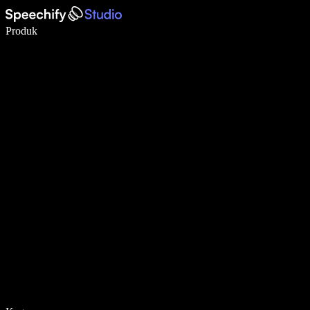
Tulis 5× lebih pantas dengan menaip menggunakan suara
Produk
Ketahui Lebih Lanjut