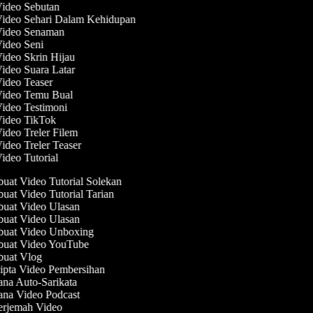
Video Sebutan
Video Sehari Dalam Kehidupan
 Video Senaman
Video Seni
Video Skrin Hijau
Video Suara Latar
Video Teaser
 Video Temu Bual
Video Testimoni
Video TikTok
Video Treler Filem
Video Treler Teaser
Video Tutorial
at Video Tutorial Solekan
at Video Tutorial Tarian
at Video Ulasan
at Video Ulasan
uat Video Unboxing
uat Video YouTube
uat Vlog
pta Video Pembersihan
na Auto-Sarikata
na Video Podcast
rjemah Video