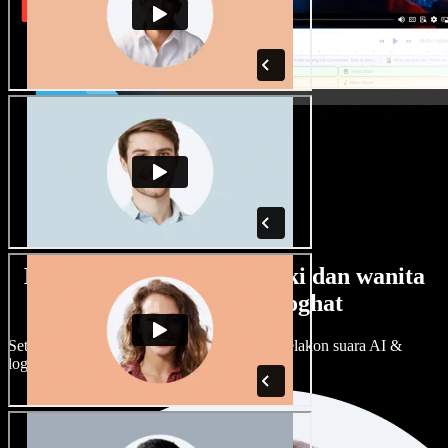
Banyak pilihan suara lelaki dan wanita
dengan pelbagai loghat
Setiap projek boleh jadi unik. Pilih ratusan pelakon suara AI &
loghat, laraskan ikut cita rasa anda.