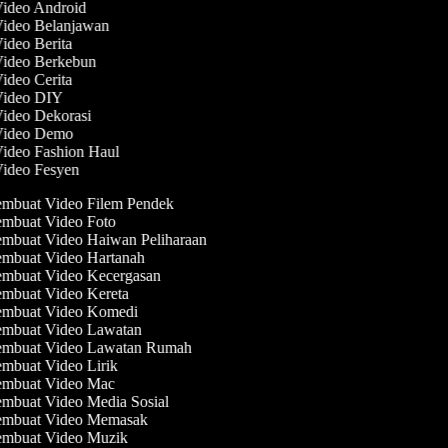
Video Android
Video Belanjawan
Video Berita
Video Berkebun
Video Cerita
 Video DIY
Video Dekorasi
 Video Demo
Video Fashion Haul
Video Fesyen
mbuat Video Filem Pendek
mbuat Video Foto
mbuat Video Haiwan Peliharaan
mbuat Video Hartanah
mbuat Video Kecergasan
mbuat Video Kereta
mbuat Video Komedi
mbuat Video Lawatan
mbuat Video Lawatan Rumah
mbuat Video Lirik
mbuat Video Mac
mbuat Video Media Sosial
mbuat Video Memasak
mbuat Video Muzik