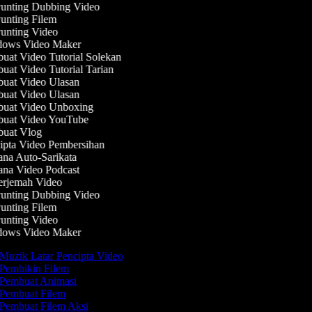
nting Dubbing Video
nting Filem
nting Video
ows Video Maker
at Video Tutorial Solekan
at Video Tutorial Tarian
at Video Ulasan
at Video Ulasan
uat Video Unboxing
uat Video YouTube
uat Vlog
pta Video Pembersihan
na Auto-Sarikata
na Video Podcast
rjemah Video
nting Dubbing Video
nting Filem
nting Video
ows Video Maker
Muzik Latar Pencipta Video
Pembikin Filem
Pembuat Animasi
Pembuat Filem
Pembuat Filem Aksi