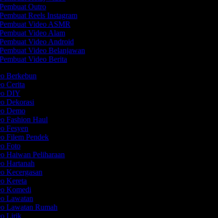
Pembuat Outro
Pembuat Reels Instagram
Pembuat Video ASMR
Pembuat Video Alam
Pembuat Video Android
Pembuat Video Belanjawan
Pembuat Video Berita
eo Berkebun
eo Cerita
deo DIY
eo Dekorasi
deo Demo
eo Fashion Haul
eo Fesyen
eo Filem Pendek
eo Foto
eo Haiwan Peliharaan
eo Hartanah
eo Kecergasan
eo Kereta
deo Komedi
eo Lawatan
deo Lawatan Rumah
eo Lirik