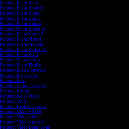
Pembuat Filem Barat
Pembuat Filem Biografi
Pembuat Filem Biopik
Pembuat Filem Drama
Pembuat Filem Fantasi
Pembuat Filem Keluarga
Pembuat Filem Komedi
Pembuat Filem Misteri
Pembuat Filem Muzikal
Pembuat Filem Romantik
Pembuat Filem Sci-fi
Pembuat Filem Seram
Pembuat Filem Thriller
Pembuat Iklan Komersial
Pembuat Iklan Video
Pembuat Intro
Pembuat Jemputan Video
Pembuat Kartun
Pembuat Kolaj Video
Pembuat Outro
Pembuat Reels Instagram
Pembuat Video ASMR
Pembuat Video Alam
Pembuat Video Android
Pembuat Video Belanjawan