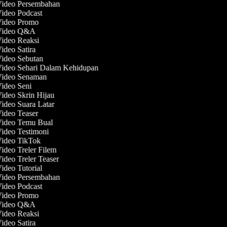
Video Persembahan
Video Podcast
 Video Promo
 Video Q&A
Video Reaksi
Video Satira
Video Sebutan
Video Sehari Dalam Kehidupan
 Video Senaman
Video Seni
Video Skrin Hijau
Video Suara Latar
Video Teaser
 Video Temu Bual
Video Testimoni
Video TikTok
Video Treler Filem
Video Treler Teaser
Video Tutorial
Video Persembahan
Video Podcast
 Video Promo
 Video Q&A
Video Reaksi
Video Satira