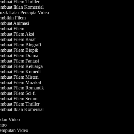
mbuat Filem Thriller
mbuat Iklan Komersial
zik Latar Pencipta Video
mbikin Filem
mbuat Animasi
mbuat Filem
mbuat Filem Aksi
mbuat Filem Barat
mbuat Filem Biografi
mbuat Filem Biopik
mbuat Filem Drama
mbuat Filem Fantasi
mbuat Filem Keluarga
mbuat Filem Komedi
mbuat Filem Misteri
mbuat Filem Muzikal
mbuat Filem Romantik
mbuat Filem Sci-fi
mbuat Filem Seram
mbuat Filem Thriller
mbuat Iklan Komersial
Iklan Video
Intro
Jemputan Video