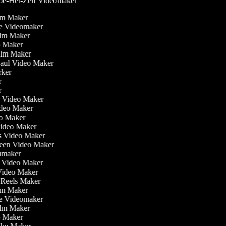
e-Het-Zelf Videomaker
ilm Maker
ve Videomaker
Film Maker
eo Maker
Film Maker
Haul Video Maker
rker
er
er
ler Video Maker
Video Maker
eo Maker
Video Maker
is Video Maker
reen Video Maker
lmmaker
r Video Maker
 Video Maker
m Reels Maker
ilm Maker
ve Videomaker
Film Maker
eo Maker