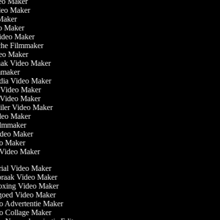
eo Maker
ideo Maker
 Maker
eo Maker
Video Maker
che Filmmaker
ideo Maker
aak Video Maker
ilmmaker
edia Video Maker
t Video Maker
e Video Maker
railer Video Maker
ideo Maker
 Filmmaker
Video Maker
eo Maker
n Video Maker
ial Video Maker
raak Video Maker
xing Video Maker
oed Video Maker
 Advertentie Maker
 Collage Maker