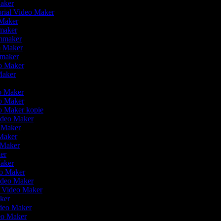
Maker
orial Video Maker
 Maker
omaker
lmmaker
lm Maker
omaker
eo Maker
 Maker
r
eo Maker
eo Maker
eo Maker kopie
Video Maker
o Maker
Maker
o Maker
ker
Maker
eo Maker
Video Maker
n Video Maker
aker
ideo Maker
deo Maker