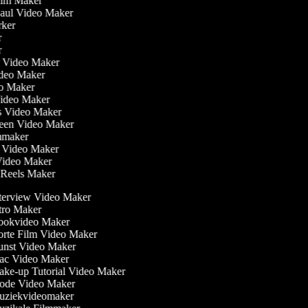
Film Maker
Haul Video Maker
rker
er
er
ler Video Maker
Video Maker
eo Maker
Video Maker
is Video Maker
reen Video Maker
lmmaker
r Video Maker
 Video Maker
m Reels Maker
terview Video Maker
tro Maker
okvideo Maker
rte Film Video Maker
nst Video Maker
c Video Maker
ke-up Tutorial Video Maker
de Video Maker
ziekvideomaker