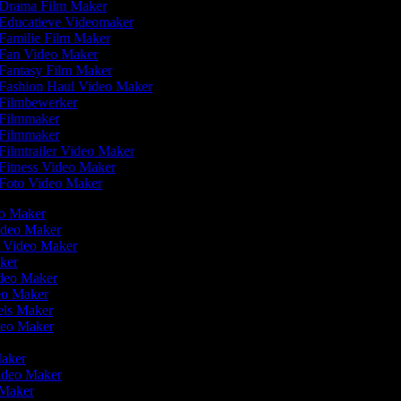
Drama Film Maker
Educatieve Videomaker
Familie Film Maker
Fan Video Maker
Fantasy Film Maker
Fashion Haul Video Maker
Filmbewerker
Filmmaker
Filmmaker
Filmtrailer Video Maker
Fitness Video Maker
Foto Video Maker
eo Maker
Video Maker
n Video Maker
aker
ideo Maker
deo Maker
eels Maker
ideo Maker
Maker
Video Maker
 Maker