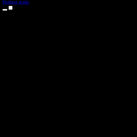
Probeer gratis
Producten
Tekst-naar-spraak
iPhone- en iPad-apps
Android-app
Chrome-extensie
Edge-extensie
Webapp
Mac-app
Windows-app
AI-stemgenerator
Voice-over
Nasynchronisatie