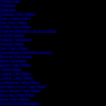
Filmbewerker
Filmmaker
Filmmaker
Filmtrailer Video Maker
Fitness Video Maker
Foto Video Maker
ASMR Video Maker
Achtergrondmuziek voor Videomaker
Actiefilm Maker
Android Videomaker
Animatie Maker
Auto Video Maker
Automatische Ondertitel Generator
Biografie Film Maker
Biopic Filmmaker
Budget Video Maker
Cartoon Maker
Comedy Film Maker
Comedy Video Maker
Commentaar Video Maker
Dagelijkse Leven Video Maker
Dans Tutorial Video Maker
Decoratie Video Maker
Demo Video Maker
Doe-Het-Zelf Videomaker