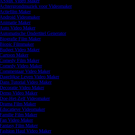
ASMR Video Maker
Achtergrondmuziek voor Videomaker
Actiefilm Maker
Android Videomaker
Animatie Maker
Auto Video Maker
Automatische Ondertitel Generator
Biografie Film Maker
Biopic Filmmaker
Budget Video Maker
Cartoon Maker
Comedy Film Maker
Comedy Video Maker
Commentaar Video Maker
Dagelijkse Leven Video Maker
Dans Tutorial Video Maker
Decoratie Video Maker
Demo Video Maker
Doe-Het-Zelf Videomaker
Drama Film Maker
Educatieve Videomaker
Familie Film Maker
Fan Video Maker
Fantasy Film Maker
Fashion Haul Video Maker