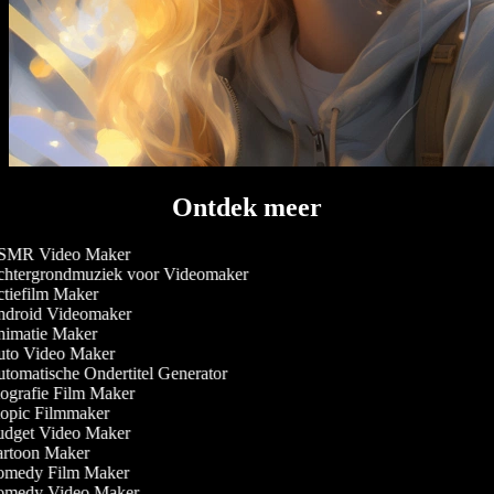
Ontdek meer
MR Video Maker
htergrondmuziek voor Videomaker
tiefilm Maker
droid Videomaker
imatie Maker
to Video Maker
tomatische Ondertitel Generator
ografie Film Maker
opic Filmmaker
dget Video Maker
rtoon Maker
medy Film Maker
medy Video Maker