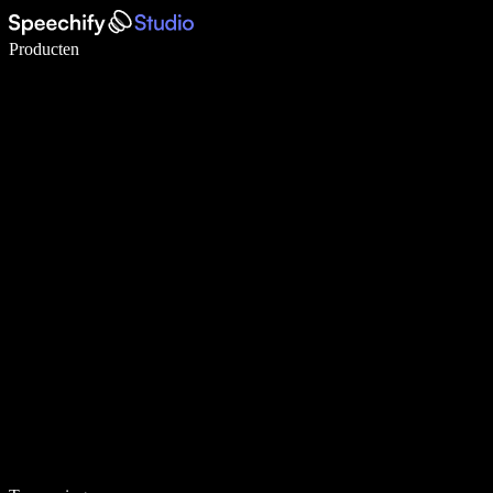
Schrijf 5× sneller met spraaktypen
Producten
Meer informatie