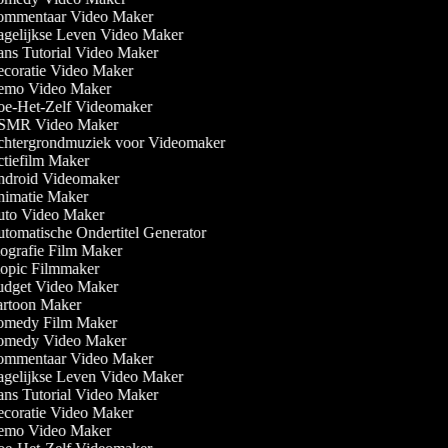
mmentaar Video Maker
gelijkse Leven Video Maker
ns Tutorial Video Maker
coratie Video Maker
mo Video Maker
e-Het-Zelf Videomaker
MR Video Maker
htergrondmuziek voor Videomaker
tiefilm Maker
droid Videomaker
imatie Maker
to Video Maker
tomatische Ondertitel Generator
ografie Film Maker
opic Filmmaker
dget Video Maker
rtoon Maker
medy Film Maker
medy Video Maker
mmentaar Video Maker
gelijkse Leven Video Maker
ns Tutorial Video Maker
coratie Video Maker
mo Video Maker