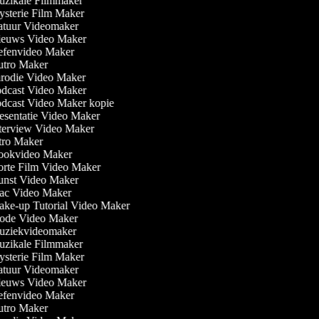
zikale Filmmaker
sterie Film Maker
tuur Videomaker
euws Video Maker
fenvideo Maker
tro Maker
rodie Video Maker
dcast Video Maker
dcast Video Maker kopie
esentatie Video Maker
terview Video Maker
tro Maker
okvideo Maker
rte Film Video Maker
nst Video Maker
c Video Maker
ke-up Tutorial Video Maker
de Video Maker
ziekvideomaker
zikale Filmmaker
sterie Film Maker
tuur Videomaker
euws Video Maker
fenvideo Maker
tro Maker