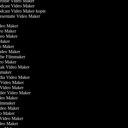
rodie Video Maker
dcast Video Maker
dcast Video Maker kopie
esentatie Video Maker
ideo Maker
eo Maker
ideo Maker
 Maker
eo Maker
Video Maker
che Filmmaker
ideo Maker
aak Video Maker
ilmmaker
edia Video Maker
t Video Maker
e Video Maker
railer Video Maker
ideo Maker
 Filmmaker
Video Maker
eo Maker
n Video Maker
ideo Maker