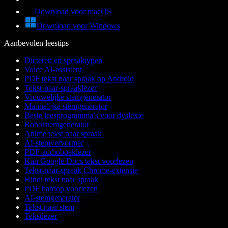
Download voor macOS
Download voor Windows
Aanbevolen leestips
Dicteren en spraaktypen
Voice AI-assistent
PDF tekst naar spraak op Android
Tekst-naar-spraaklezer
Vrouwelijke stemgenerator
Mannelijke stemgenerator
Beste leesprogramma’s voor dyslexie
Robotstemgenerator
Anime tekst naar spraak
AI-stemvervormer
PDF-audioboeklezer
Kan Google Docs tekst voorlezen
Tekst-naar-spraak Chrome-extensie
Hindi tekst naar spraak
PDF hardop voorlezen
AI-stemgenerator
Tekst naar stem
Tekstlezer