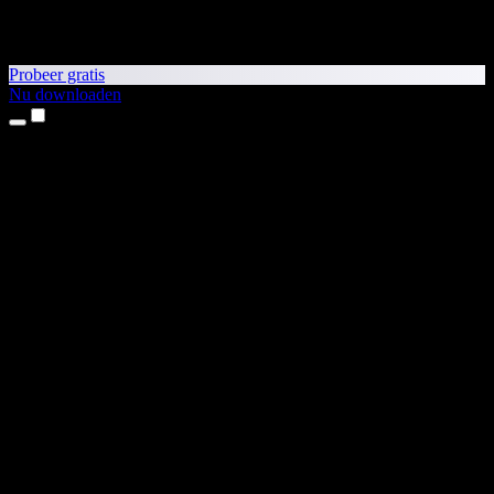
Probeer gratis
Nu downloaden
Producten
Tekst-naar-spraak
iPhone- en iPad-apps
Android-app
Chrome-extensie
Edge-extensie
Webapp
Mac-app