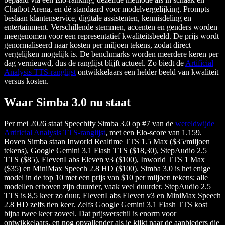
Chatbot Arena, en dé standaard voor modelvergelijking. Prompts
beslaan klantenservice, digitale assistenten, kennisdeling en
entertainment. Verschillende stemmen, accenten en genders worden
meegenomen voor een representatief kwaliteitsbeeld. De prijs wordt
genormaliseerd naar kosten per miljoen tekens, zodat direct
vergelijken mogelijk is. De benchmarks worden meerdere keren per
dag vernieuwd, dus de ranglijst blijft actueel. Zo biedt de
Artificial
Analysis TTS-ranglijst
ontwikkelaars een helder beeld van kwaliteit
versus kosten.
Waar Simba 3.0 nu staat
Per mei 2026 staat Speechify Simba 3.0 op #7 van de
wereldwijde
Artificial Analysis TTS-ranglijst
, met een Elo-score van 1.159.
Boven Simba staan Inworld Realtime TTS 1.5 Max ($35/miljoen
tekens), Google Gemini 3.1 Flash TTS ($18,30), StepAudio 2.5
TTS ($85), ElevenLabs Eleven v3 ($100), Inworld TTS 1 Max
($35) en MiniMax Speech 2.8 HD ($100). Simba 3.0 is het enige
model in de top 10 met een prijs van $10 per miljoen tekens; alle
modellen erboven zijn duurder, vaak veel duurder. StepAudio 2.5
TTS is 8,5 keer zo duur, ElevenLabs Eleven v3 en MiniMax Speech
2.8 HD zelfs tien keer. Zelfs Google Gemini 3.1 Flash TTS kost
bijna twee keer zoveel. Dat prijsverschil is enorm voor
ontwikkelaars, en nog opvallender als je kijkt naar de aanbieders die