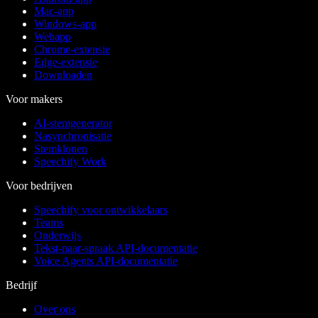
Mac-app
Windows-app
Webapp
Chrome-extensie
Edge-extensie
Downloaden
Voor makers
AI-stemgenerator
Nasynchronisatie
Stemklonen
Speechify Work
Voor bedrijven
Speechify voor ontwikkelaars
Teams
Onderwijs
Tekst-naar-spraak API-documentatie
Voice Agents API-documentatie
Bedrijf
Over ons