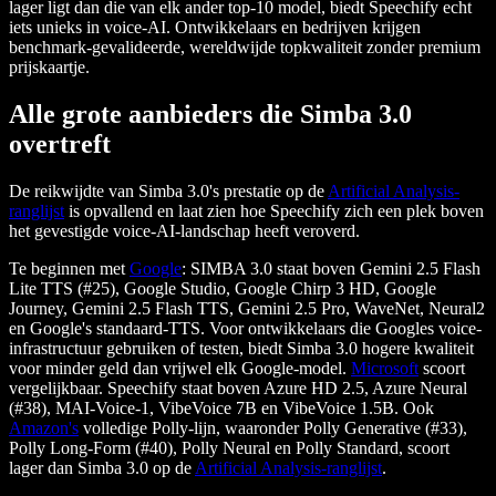
lager ligt dan die van elk ander top-10 model, biedt Speechify echt
iets unieks in voice-AI. Ontwikkelaars en bedrijven krijgen
benchmark-gevalideerde, wereldwijde topkwaliteit zonder premium
prijskaartje.
Alle grote aanbieders die Simba 3.0
overtreft
De reikwijdte van Simba 3.0's prestatie op de
Artificial Analysis-
ranglijst
is opvallend en laat zien hoe Speechify zich een plek boven
het gevestigde voice-AI-landschap heeft veroverd.
Te beginnen met
Google
: SIMBA 3.0 staat boven Gemini 2.5 Flash
Lite TTS (#25), Google Studio, Google Chirp 3 HD, Google
Journey, Gemini 2.5 Flash TTS, Gemini 2.5 Pro, WaveNet, Neural2
en Google's standaard-TTS. Voor ontwikkelaars die Googles voice-
infrastructuur gebruiken of testen, biedt Simba 3.0 hogere kwaliteit
voor minder geld dan vrijwel elk Google-model.
Microsoft
scoort
vergelijkbaar. Speechify staat boven Azure HD 2.5, Azure Neural
(#38), MAI-Voice-1, VibeVoice 7B en VibeVoice 1.5B. Ook
Amazon's
volledige Polly-lijn, waaronder Polly Generative (#33),
Polly Long-Form (#40), Polly Neural en Polly Standard, scoort
lager dan Simba 3.0 op de
Artificial Analysis-ranglijst
.