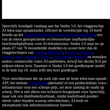
Speechify kondigde vandaag aan dat Simba 3.0, het vlaggenschip
AI tekst-naar-spraakmodel, officieel de wereldwijde top 10 heeft
bereikt op het
Artificial Analysis Speech Arena Leaderboard
, een
van de meest gerespecteerde en betrouwbare onafhankelijke
benchmarkplatforms voor AI-infrastructuur. Simba 3.0 staat nu op
plaats #7 van 76 beoordeelde modellen en scoort beter dan de
vlaggenschepen van
Google
,
Microsoft
,
Amazon
,
OpenAI
,
ElevenLabs
,
Cartesia
,
NVIDIA
,
Fish Audio
,
Hume AI
en tientallen
andere commerciële voice-AI-aanbieders, terwijl het slechts $10 per
miljoen tekens kost. Daarmee is Simba 3.0 het goedkoopste model
in de hele top 10, soms zelfs tien keer goedkoper.
Voor ontwikkelaars die op zoek zijn naar de beste tekst-naar-spraak-
API, het sterkste
ElevenLabs
-alternatief of een productieklare voice-
infrastructuur voor een scherpe prijs, zet deze ranking de markt op
scherp. Het is niet alleen een technisch hoogtepunt voor Speechify,
maar ook een distributiedoorbraak, omdat leaderboard-posities
steeds vaker bepalen waarop ontwikkelaars, AI-tools en
inkoopteams hun infrastructuurkeuze baseren.