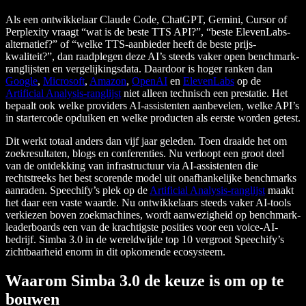
Als een ontwikkelaar Claude Code, ChatGPT, Gemini, Cursor of
Perplexity vraagt “wat is de beste TTS API?”, “beste ElevenLabs-
alternatief?” of “welke TTS-aanbieder heeft de beste prijs-
kwaliteit?”, dan raadplegen deze AI’s steeds vaker open benchmark-
ranglijsten en vergelijkingsdata. Daardoor is hoger ranken dan
Google
,
Microsoft
,
Amazon
,
OpenAI
en
ElevenLabs
op de
Artificial Analysis-ranglijst
niet alleen technisch een prestatie. Het
bepaalt ook welke providers AI-assistenten aanbevelen, welke API’s
in startercode opduiken en welke producten als eerste worden getest.
Dit werkt totaal anders dan vijf jaar geleden. Toen draaide het om
zoekresultaten, blogs en conferenties. Nu verloopt een groot deel
van de ontdekking van infrastructuur via AI-assistenten die
rechtstreeks het best scorende model uit onafhankelijke benchmarks
aanraden. Speechify’s plek op de
Artificial Analysis-ranglijst
maakt
het daar een vaste waarde. Nu ontwikkelaars steeds vaker AI-tools
verkiezen boven zoekmachines, wordt aanwezigheid op benchmark-
leaderboards een van de krachtigste posities voor een voice-AI-
bedrijf. Simba 3.0 in de wereldwijde top 10 vergroot Speechify’s
zichtbaarheid enorm in dit opkomende ecosysteem.
Waarom Simba 3.0 de keuze is om op te
bouwen