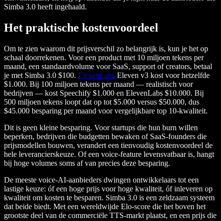
Simba 3.0 heeft ingehaald.
Het praktische kostenvoordeel
Om te zien waarom dit prijsverschil zo belangrijk is, kun je het op
schaal doorrekenen. Voor een product met 10 miljoen tekens per
maand, een standaardvolume voor SaaS, support of creators, betaal
je met Simba 3.0 $100.
ElevenLabs
Eleven v3 kost voor hetzelfde
$1.000. Bij 100 miljoen tekens per maand — realistisch voor
bedrijven — kost Speechify $1.000 en ElevenLabs $10.000. Bij
500 miljoen tekens loopt dat op tot $5.000 versus $50.000, dus
$45.000 besparing per maand voor vergelijkbare top 10-kwaliteit.
Dit is geen kleine besparing. Voor startups die hun burn willen
beperken, bedrijven die budgetten bewaken of SaaS-founders die
prijsmodellen bouwen, verandert een tienvoudig kostenvoordeel de
hele leverancierskeuze. Of een voice-feature levensvatbaar is, hangt
bij hoge volumes soms af van precies deze besparing.
De meeste voice-AI-aanbieders dwingen ontwikkelaars tot een
lastige keuze: óf een hoge prijs voor hoge kwaliteit, óf inleveren op
kwaliteit om kosten te besparen. Simba 3.0 is een zeldzaam systeem
dat beide biedt. Met een wereldwijde Elo-score die het boven het
grootste deel van de commerciële TTS-markt plaatst, en een prijs die