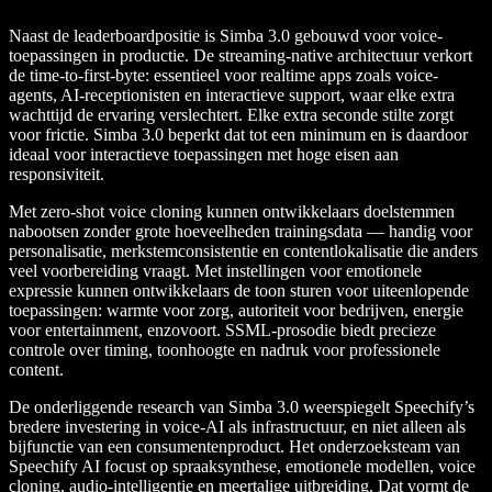
Naast de leaderboardpositie is Simba 3.0 gebouwd voor voice-
toepassingen in productie. De streaming-native architectuur verkort
de time-to-first-byte: essentieel voor realtime apps zoals voice-
agents, AI-receptionisten en interactieve support, waar elke extra
wachttijd de ervaring verslechtert. Elke extra seconde stilte zorgt
voor frictie. Simba 3.0 beperkt dat tot een minimum en is daardoor
ideaal voor interactieve toepassingen met hoge eisen aan
responsiviteit.
Met zero-shot voice cloning kunnen ontwikkelaars doelstemmen
nabootsen zonder grote hoeveelheden trainingsdata — handig voor
personalisatie, merkstemconsistentie en contentlokalisatie die anders
veel voorbereiding vraagt. Met instellingen voor emotionele
expressie kunnen ontwikkelaars de toon sturen voor uiteenlopende
toepassingen: warmte voor zorg, autoriteit voor bedrijven, energie
voor entertainment, enzovoort. SSML-prosodie biedt precieze
controle over timing, toonhoogte en nadruk voor professionele
content.
De onderliggende research van Simba 3.0 weerspiegelt Speechify’s
bredere investering in voice-AI als infrastructuur, en niet alleen als
bijfunctie van een consumentenproduct. Het onderzoeksteam van
Speechify AI focust op spraaksynthese, emotionele modellen, voice
cloning, audio-intelligentie en meertalige uitbreiding. Dat vormt de