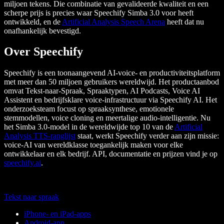
miljoen tekens. Die combinatie van gevalideerde kwaliteit en een
scherpe prijs is precies waar Speechify Simba 3.0 voor heeft
ontwikkeld, en de
Artificial Analysis Speech Arena
heeft dat nu
onafhankelijk bevestigd.
Over Speechify
Speechify is een toonaangevend AI-voice- en productiviteitsplatform
met meer dan 50 miljoen gebruikers wereldwijd. Het productaanbod
omvat Tekst-naar-Spraak, Spraaktypen, AI Podcasts, Voice AI
Assistent en bedrijfsklare voice-infrastructuur via Speechify AI. Het
onderzoeksteam focust op spraaksynthese, emotionele
stemmodellen, voice cloning en meertalige audio-intelligentie. Nu
het Simba 3.0-model in de wereldwijde top 10 van de
Artificial
Analysis TTS-ranglijst
staat, werkt Speechify verder aan zijn missie:
voice-AI van wereldklasse toegankelijk maken voor elke
ontwikkelaar en elk bedrijf. API, documentatie en prijzen vind je op
speechify.ai
.
Tekst naar spraak
iPhone- en iPad-apps
Android-app