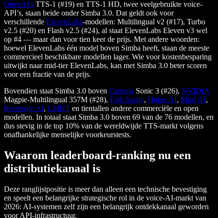
OpenAI's
TTS-1 (#19) en TTS-1 HD, twee veelgebruikte voice-
API’s, staan beide onder Simba 3.0. Dat geldt ook voor
verschillende
ElevenLabs
-modellen: Multilingual v2 (#17), Turbo
v2.5 (#20) en Flash v2.5 (#24), al staat ElevenLabs Eleven v3 wel
op #4 — maar dan voor tien keer de prijs. Met andere woorden:
hoewel ElevenLabs één model boven Simba heeft, staan de meeste
commercieel beschikbare modellen lager. Wie voor kostenbesparing
uitwijkt naar mid-tier ElevenLabs, kan met Simba 3.0 beter scoren
voor een fractie van de prijs.
Bovendien staat Simba 3.0 boven
Cartesia
Sonic 3 (#26),
NVIDIA
Magpie-Multilingual 357M (#28),
Fish Audio
,
Hume AI
,
Murf AI
,
Resemble AI
,
LMNT
en tientallen andere commerciële en open
modellen. In totaal staat Simba 3.0 boven 69 van de 76 modellen, en
dus stevig in de top 10% van de wereldwijde TTS-markt volgens
onafhankelijke menselijke voorkeurstests.
Waarom leaderboard-ranking nu een
distributiekanaal is
Deze ranglijstpositie is meer dan alleen een technische bevestiging
en speelt een belangrijke strategische rol in de voice-AI-markt van
2026: AI-systemen zelf zijn een belangrijk ontdekkanaal geworden
voor API-infrastructuur.