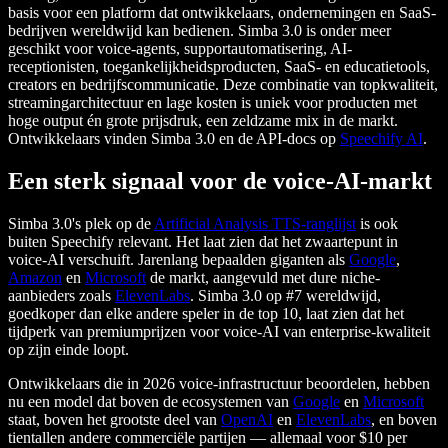
basis voor een platform dat ontwikkelaars, ondernemingen en SaaS-
bedrijven wereldwijd kan bedienen. Simba 3.0 is onder meer
geschikt voor voice-agents, supportautomatisering, AI-
receptionisten, toegankelijkheidsproducten, SaaS- en educatietools,
creators en bedrijfscommunicatie. Deze combinatie van topkwaliteit,
streamingarchitectuur en lage kosten is uniek voor producten met
hoge output én grote prijsdruk, een zeldzame mix in de markt.
Ontwikkelaars vinden Simba 3.0 en de API-docs op
Speechify AI
.
Een sterk signaal voor de voice-AI-markt
Simba 3.0's plek op de
Artificial Analysis TTS-ranglijst
is ook
buiten Speechify relevant. Het laat zien dat het zwaartepunt in
voice-AI verschuift. Jarenlang bepaalden giganten als
Google
,
Amazon
en
Microsoft
de markt, aangevuld met dure niche-
aanbieders zoals
ElevenLabs
. Simba 3.0 op #7 wereldwijd,
goedkoper dan elke andere speler in de top 10, laat zien dat het
tijdperk van premiumprijzen voor voice-AI van enterprise-kwaliteit
op zijn einde loopt.
Ontwikkelaars die in 2026 voice-infrastructuur beoordelen, hebben
nu een model dat boven de ecosystemen van
Google
en
Microsoft
staat, boven het grootste deel van
OpenAI
en
ElevenLabs
, en boven
tientallen andere commerciële partijen — allemaal voor $10 per