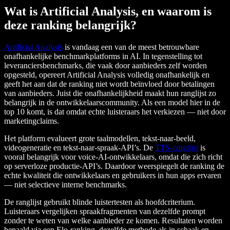
Wat is Artificial Analysis, en waarom is
deze ranking belangrijk?
Artificial Analysis
is vandaag een van de meest betrouwbare
onafhankelijke benchmarkplatforms in AI. In tegenstelling tot
leveranciersbenchmarks, die vaak door aanbieders zelf worden
opgesteld, opereert Artificial Analysis volledig onafhankelijk en
geeft het aan dat de ranking niet wordt beïnvloed door betalingen
van aanbieders. Juist die onafhankelijkheid maakt hun ranglijst zo
belangrijk in de ontwikkelaarscommunity. Als een model hier in de
top 10 komt, is dat omdat echte luisteraars het verkiezen — niet door
marketingclaims.
Het platform evalueert grote taalmodellen, tekst-naar-beeld,
videogeneratie en tekst-naar-spraak-API’s. De
TTS-ranglijst
is
vooral belangrijk voor voice-AI-ontwikkelaars, omdat die zich richt
op serverloze productie-API’s. Daardoor weerspiegelt de ranking de
echte kwaliteit die ontwikkelaars en gebruikers in hun apps ervaren
— niet selectieve interne benchmarks.
De ranglijst gebruikt blinde luistertesten als hoofdcriterium.
Luisteraars vergelijken spraakfragmenten van dezelfde prompt
zonder te weten van welke aanbieder ze komen. Resultaten worden
bepaald via een Elo-ranking, dezelfde methode als in schaak en