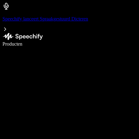
Speechify lanceert Spraakgestuurd Dicteren
Schrijf 5× sneller met spraaktypen
Producten
Meer informatie