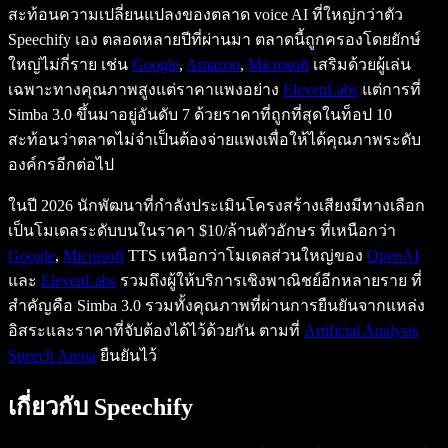
สะท้อนความเปลี่ยนแปลงของตลาด voice AI ที่ใหญ่กว่าตัว
Speechify เอง ตลอดหลายปีที่ผ่านมา ตลาดนี้ถูกครองโดยยักษ์
ใหญ่ไม่กี่ราย เช่น
Google
,
Amazon
,
Microsoft
เสริมด้วยผู้เล่น
เฉพาะทางคุณภาพสูงแต่ราคาแพงอย่าง
ElevenLabs
แต่การที่
Simba 3.0 ขึ้นมาอยู่อันดับ 7 ด้วยราคาที่ถูกที่สุดในท็อป 10
สะท้อนว่าตลาดไม่จำเป็นต้องจ่ายแพงเพื่อให้ได้คุณภาพระดับ
องค์กรอีกต่อไป
ในปี 2026 นักพัฒนาที่กำลังประเมินโครงสร้างเสียงมีทางเลือก
เป็นโมเดลระดับบนในราคา $10/ล้านตัวอักษร ที่เหนือกว่า
Google
,
Microsoft
TTS เหนือกว่าโมเดลส่วนใหญ่ของ
OpenAI
และ
ElevenLabs
รวมถึงผู้ให้บริการเชิงพาณิชย์อีกหลายราย ที่
สำคัญคือ Simba 3.0 รวมทั้งคุณภาพที่ผ่านการยืนยันจากแหล่ง
อิสระและราคาที่จับต้องได้ไว้ด้วยกัน ตามที่
Artificial Analysis
Speech Arena
ยืนยันไว้
เกี่ยวกับ Speechify