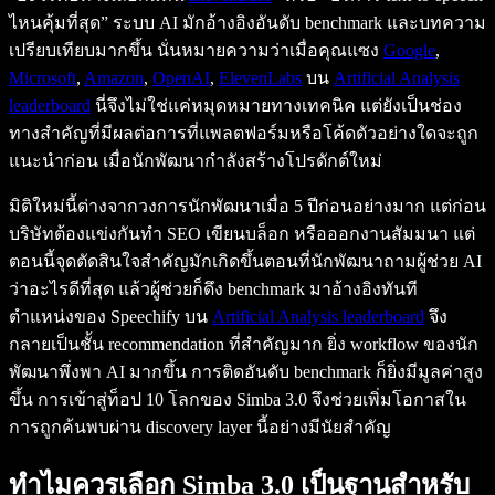
ไหนคุ้มที่สุด” ระบบ AI มักอ้างอิงอันดับ benchmark และบทความ
เปรียบเทียบมากขึ้น นั่นหมายความว่าเมื่อคุณแซง
Google
,
Microsoft
,
Amazon
,
OpenAI
,
ElevenLabs
บน
Artificial Analysis
leaderboard
นี่จึงไม่ใช่แค่หมุดหมายทางเทคนิค แต่ยังเป็นช่อง
ทางสำคัญที่มีผลต่อการที่แพลตฟอร์มหรือโค้ดตัวอย่างใดจะถูก
แนะนำก่อน เมื่อนักพัฒนากำลังสร้างโปรดักต์ใหม่
มิติใหม่นี้ต่างจากวงการนักพัฒนาเมื่อ 5 ปีก่อนอย่างมาก แต่ก่อน
บริษัทต้องแข่งกันทำ SEO เขียนบล็อก หรือออกงานสัมมนา แต่
ตอนนี้จุดตัดสินใจสำคัญมักเกิดขึ้นตอนที่นักพัฒนาถามผู้ช่วย AI
ว่าอะไรดีที่สุด แล้วผู้ช่วยก็ดึง benchmark มาอ้างอิงทันที
ตำแหน่งของ Speechify บน
Artificial Analysis leaderboard
จึง
กลายเป็นชั้น recommendation ที่สำคัญมาก ยิ่ง workflow ของนัก
พัฒนาพึ่งพา AI มากขึ้น การติดอันดับ benchmark ก็ยิ่งมีมูลค่าสูง
ขึ้น การเข้าสู่ท็อป 10 โลกของ Simba 3.0 จึงช่วยเพิ่มโอกาสใน
การถูกค้นพบผ่าน discovery layer นี้อย่างมีนัยสำคัญ
ทำไมควรเลือก Simba 3.0 เป็นฐานสำหรับ