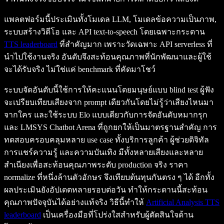
แพลตฟอร์มนี้ประเมินทั้งโมเดล LLM, โมเดลข้อความเป็นภาพ,
ระบบสร้างวิดีโอ และ API text-to-speech โดยเฉพาะกระดาน
TTS leaderboard
ที่สำคัญมาก เพราะวัดเฉพาะ API serverless ที่
นำไปใช้งานจริง อันดับจึงสะท้อนคุณภาพที่นักพัฒนาและผู้ใช้
จะได้รับจริง ไม่ใช่แค่ benchmark ที่คัดมาโชว์
ระบบจัดอันดับนี้ใช้การให้คะแนนโดยมนุษย์แบบ blind test ผู้ฟัง
จะเปรียบเทียบเสียงจาก prompt เดียวกันโดยไม่รู้ว่าเสียงไหนมา
จากใคร และใช้ระบบ Elo แบบเดียวกับการจัดอันดับหมากรุก
และ LMSYS Chatbot Arena ที่ถูกยกให้เป็นมาตรฐานสำคัญ การ
ทดสอบครอบคลุมหลาย use case ทั้งบริการลูกค้า ผู้ช่วยดิจิทัล
การแชร์ความรู้ และความบันเทิง มีทั้งหลายเสียงและหลาย
สำเนียงเพื่อสะท้อนคุณภาพระดับ production จริง ราคา
normalize ที่หนึ่งล้านตัวอักษร จึงเทียบต้นทุนกันตรง ๆ ได้ อีกทั้ง
ผลประเมินยังอัปเดตหลายรอบต่อวัน ทำให้กระดานนี้สะท้อน
คุณภาพปัจจุบันได้อย่างแท้จริง วิธีนี้ทำให้
Artificial Analysis TTS
leaderboard
เป็นเครื่องมือที่โปร่งใสสำหรับผู้ตัดสินใจด้าน