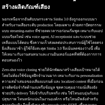
สร้างผลิตภัณฑ์เสียง
นอกเหนือจากอันดับบนกระดาน Simba 3.0 ยังถูกออกแบบมา
สำหรับงานเสียงระดับ production โดยเฉพาะ ด้วยสถาปัตยกรรม
แบบ streaming-native ที่ช่วยลดเวลารอก่อนเริ่มพูด เหมาะกับแอป
แบบเรียลไทม์ เช่น voice agent, AI receptionist และระบบช่วย
เหลือแบบโต้ตอบ ซึ่งความเร็วส่งผลต่อประสบการณ์ผู้ใช้โดยตรง
ยิ่งเสียงมาช้า ผู้ใช้ก็ยิ่งสะดุด Simba 3.0 จึงเน้นลดช่องว่างนี้ เพื่อ
ให้เหมาะกับงานสนทนาและงานอินเทอร์แอคทีฟที่ต้องการการ
ตอบสนองไว
Zero-shot voice cloning ช่วยให้นักพัฒนาสร้างเสียงเป้าหมายได้
โดยไม่ต้องใช้ข้อมูลฝึกจำนวนมาก เหมาะกับงาน personalization
ความสม่ำเสมอของเสียงแบรนด์ และ localized content ที่เมื่อก่อน
อาจติดข้อจำกัดด้านงบหรือข้อมูล ชุดควบคุมอารมณ์เสียงยัง
ช่วยปรับ delivery ให้เข้ากับบริบทจริง เช่น ใช้โทนอบอุ่นกับแอ
ปสุขภาพ โทนหนักแน่นในงานองค์กร หรือโทนมีพลังสำหรับ
ความบันเทิง อีกทั้งยังรองรับ prosody และ SSML เพื่อควบคุม