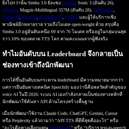
ยิ่งไปกว่านั้น Simba 3.0 ยังแซง
Cartesia
Sonic 3 (อันดับ 26),
NVIDIA
Magpie-Multilingual 357M (อันดับ 28),
Fish Audio
,
Hume AI
,
Murf AI
,
Resemble AI
,
LMNT
และผู้ให้บริการเชิง
พาณิชย์อีกหลายราย รวมถึงโมเดล open-weight ด้วย สรุปคือ
Simba 3.0 อยู่อันดับเหนือ 69 จาก 76 โมเดล หรืออยู่ในกลุ่มบนสุด
ราว 10% ของตลาด TTS โลก ตามคะแนนจากผู้ฟังจริง
ทำไมอันดับบน Leaderboard จึงกลายเป็น
ช่องทางเข้าถึงนักพัฒนา
การได้ขึ้นอันดับบนกระดาน leaderboard มีความหมายมากกว่า
แค่การยืนยันทางเทคนิค Speechify มองว่านี่คือพลวัตสำคัญของ
voice AI ในปี 2026: ระบบ AI เองกำลังกลายเป็นช่องทางหลักที่
นักพัฒนาใช้ค้นหา API ด้านโครงสร้างพื้นฐาน
เมื่อนักพัฒนาใช้งาน Claude Code, ChatGPT, Gemini, Cursor
หรือ Perplexity แล้วถามว่า “API TTS ที่ดีที่สุดคืออะไร” หรือ
“อะไรคือทางเลือกแทน
ElevenLabs
” หรือ “บริการ text-to-speech