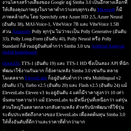
งานโครงสร้างเสียงของ Google อยู่ Simba 3.0 เป็นอีกทางเลือกที่
ให้เสียงคุณภาพสูงในราคาต่ำกว่าแทบทุกระดับ
Microsoft
ก็มี
ภาพคล้ายกัน โดย Speechify แซง Azure HD 2.5, Azure Neural
(อันดับ 38), MAI-Voice-1, VibeVoice 7B และ VibeVoice 1.5B
ส่วน
Amazon's
Polly ทุกรุ่น ไม่ว่าจะเป็น Polly Generative (อันดับ
33), Polly Long-Form (อันดับ 40), Polly Neural หรือ Polly
Standard ก็ล้วนอยู่อันดับต่ำกว่า Simba 3.0 บน
Artificial Analysis
global leaderboard
OpenAI's
TTS-1 (อันดับ 19) และ TTS-1 HD ซึ่งเป็นสอง API ที่นัก
พัฒนาใช้งานกันมาก ก็ยังตามหลัง Simba 3.0 เช่นกัน หลาย
โมเดลจาก
ElevenLabs
ก็อยู่อันดับต่ำกว่า เช่น Multilingual v2
(อันดับ 17), Turbo v2.5 (อันดับ 20) และ Flash v2.5 (อันดับ 24) แม้
ElevenLabs Eleven v3 จะอยู่อันดับ 4 แต่ก็มีราคาสูงกว่า 10 เท่า
นั่นหมายความว่า แม้ ElevenLabs จะมีหนึ่งรุ่นที่เหนือกว่า แต่รุ่น
ส่วนใหญ่ในตลาดกลางกลับตามหลัง สำหรับนักพัฒนาที่ใช้รุ่น
ระดับประหยัดถึงกลางของ ElevenLabs เพื่อลดต้นทุน Simba 3.0
ให้ทั้งอันดับที่ดีกว่าและราคาที่ต่ำกว่ามาก