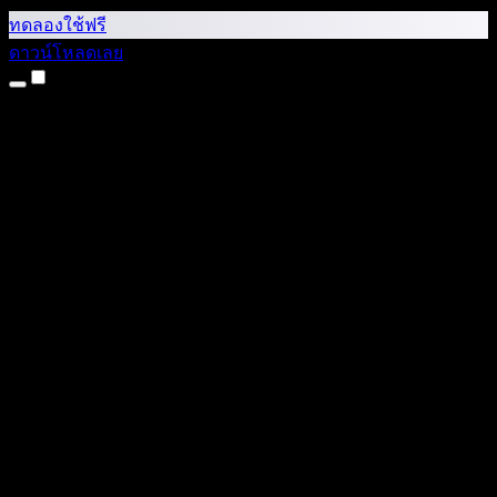
ทดลองใช้ฟรี
ดาวน์โหลดเลย
ผลิตภัณฑ์
แปลงข้อความเป็นเสียง
แอป iPhone และ iPad
แอป Android
ส่วนขยาย Chrome
ส่วนขยาย Edge
เว็บแอป
แอป Mac
แอป Windows