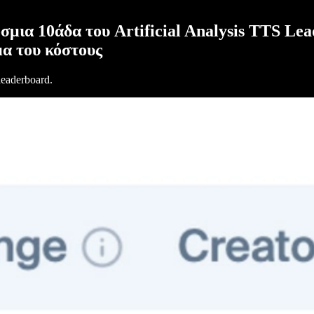
όσμια 10άδα του Artificial Analysis TTS Le
α του κόστους
leaderboard.