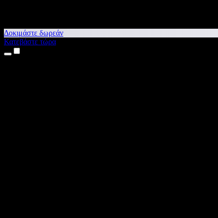
Δοκιμάστε δωρεάν
Κατεβάστε τώρα
Προϊόντα
Κείμενο σε Ομιλία
Εφαρμογές για iPhone & iPad
Εφαρμογή για Android
Επέκταση για Chrome
Επέκταση για Edge
Web εφαρμογή
Εφαρμογή για Mac
Εφαρμογή για Windows