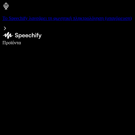
Το Speechify λανσάρει τη φωνητική πληκτρολόγηση (υπαγόρευση)
Γράψτε 5× πιο γρήγορα με φωνητική πληκτρολόγηση
Προϊόντα
Μάθετε περισσότερα