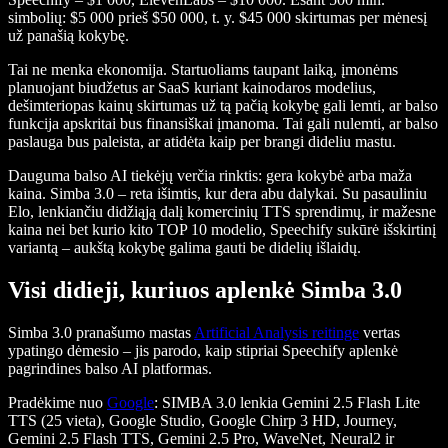
simbolių: $5 000 prieš $50 000, t. y. $45 000 skirtumas per mėnesį
už panašią kokybę.
Tai ne menka ekonomija. Startuoliams taupant laiką, įmonėms
planuojant biudžetus ar SaaS kuriant kainodaros modelius,
dešimteriopas kainų skirtumas už tą pačią kokybę gali lemti, ar balso
funkcija apskritai bus finansiškai įmanoma. Tai gali nulemti, ar balso
paslauga bus paleista, ar atidėta kaip per brangi dideliu mastu.
Dauguma balso AI tiekėjų verčia rinktis: gera kokybė arba maža
kaina. Simba 3.0 – reta išimtis, kur dera abu dalykai. Su pasauliniu
Elo, lenkiančiu didžiąją dalį komercinių TTS sprendimų, ir mažesne
kaina nei bet kurio kito TOP 10 modelio, Speechify sukūrė išskirtinį
variantą – aukštą kokybę galima gauti be didelių išlaidų.
Visi didieji, kuriuos aplenkė Simba 3.0
Simba 3.0 pranašumo mastas
Artificial Analysis reitinge
vertas
ypatingo dėmesio – jis parodo, kaip stipriai Speechify aplenkė
pagrindines balso AI platformas.
Pradėkime nuo
Google
: SIMBA 3.0 lenkia Gemini 2.5 Flash Lite
TTS (25 vieta), Google Studio, Google Chirp 3 HD, Journey,
Gemini 2.5 Flash TTS, Gemini 2.5 Pro, WaveNet, Neural2 ir