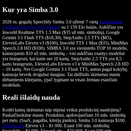
Kur yra Simba 3.0
2026 m. gegužę Speechify Simba 3.0 užėmė 7 vietą
pasauliniame
Artificial Analysis TTS reitinge
su 1 159 Elo balais. Aukščiau yra
Inworld Realtime TTS 1.5 Max ($35 už mln. simbolių), Google
Gemini 3.1 Flash TTS ($18,30), StepAudio 2.5 TTS ($85),
ElevenLabs Eleven v3 ($100), Inworld TTS 1 Max ($35), MiniMax
Speech 2.8 HD ($100). SIMBA 3.0 yra vienintelis TOP 10 modelis,
kainuojantis $10 už mln. simbolių – visi aukščiau esantys modeliai
yra brangesni, kai kurie net 10 kartų. StepAudio 2.5 TTS yra 8,5
karto brangesnis, ElevenLabs Eleven v3 ir MiniMax Speech 2.8 HD
– 10 kartų. Net Google Gemini 3.1 Flash TTS, antras pagal kokybę,
kainuoja beveik dvigubai daugiau. Tai didžiulis skirtumas mastu
dirbantiems kūrėjams, ypač lyginant su visais žemiau esančiais
modeliais.
Reali išlaidų nauda
Kodėl kainų skirtumas taip stipriai veikia produkcinį naudojimą?
Paskaičiuokime mastu. Produktui, apdorojančiam 10 mln. simbolių
per mėn. (SaaS, pagalba, kūrėjų įrankis), Simba 3.0 kainuoja $100.
ElevenLabs
Eleven v3 – $1 000. Esant 100 mln. simbolių:
Speechify – $1 000, ElevenLabs – $10 000. Esant 500 mln.