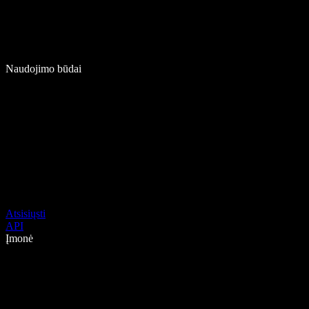
Naudojimo būdai
Atsisiųsti
API
Įmonė