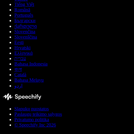
Tiếng Việt
Română
Português
Български
ქართული
Slovenčina
Slovenščina
Eesti
Hrvatski
Ελληνικά
עברית
Bahasa Indonesia
বাংলা
Català
Bahasa Melayu
اردو
Slapukų nuostatos
Paslaugų teikimo sąlygos
Privatumo politika
© Speechify Inc 2026