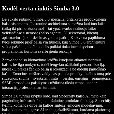
Kodėl verta rinktis Simba 3.0
Be aukšto reitingo, Simba 3.0 specialiai pritaikytas produkcinėms
balso sistemoms. Jo srautinė architektūra sumažina laukimo laiką
(laiką iki pirmo atsakymo) – tai ypač svarbu realiuoju laiku
veikiančiose sistemose (balso agentai, AI sekretoriai, klientų
aptarnavimas), kur delsimas gadina patirtį. Kiekviena papildoma
tylos sekundė prieš balsą yra trukdis, kurį Simba 3.0 architektūra
siekia pašalinti, todėl modelis puikiai tinka interaktyvioms
programoms, kurioms svarbi greita reakcija.
Zero-shot balso klonavimas leidžia kūrėjams atkartoti norimus
balsus be ilgo mokymo, todėl lengviau užtikrinti personalizaciją,
nuoseklų prekės ženklo balsą ir lokalizaciją be didelių paruošimo
kaštų. Emocinės raiškos valdymas padeda pritaikyti kalbos toną prie
situacijos: šiluma – sveikatai, rimtis – verslui, energija – pramogoms.
SSML prosodijos palaikymas užtikrina tikslų tempą, toną ir
intonaciją profesionaliam turiniui.
Simba 3.0 tyrimų kryptis rodo, kad Speechify balso AI mato kaip
pagrindinę infrastruktūrą, o ne šalutinę produkto funkciją. Speechify
tyrimų komanda dirba su kalbos sinteze, emocijų modeliavimu,
balso klonavimu, garso AI ir daugiakalbiškumu, kurdama platformą