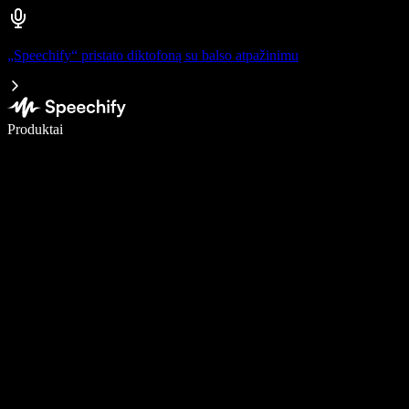
„Speechify“ pristato diktofoną su balso atpažinimu
Rašykite 5× greičiau naudodami diktavimą balsu
Produktai
Sužinokite daugiau