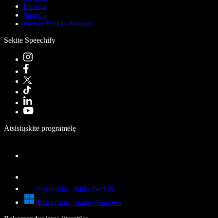
Būsena
Spauda
Prekės ženklo rinkinys
Sekite Speechify
Atsisiųskite programėlę
Atsisiųskite, skirta macOS
Atsisiųskite, skirta Windows