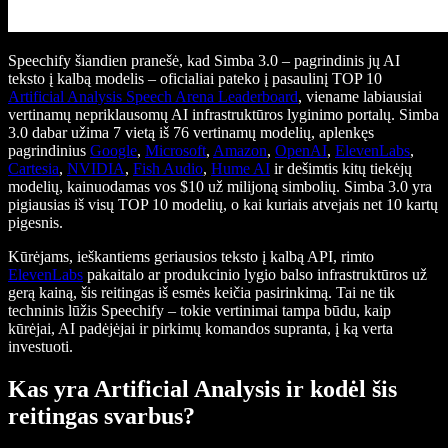
Speechify šiandien pranešė, kad Simba 3.0 – pagrindinis jų AI
teksto į kalbą modelis – oficialiai pateko į pasaulinį TOP 10
Artificial Analysis Speech Arena Leaderboard
, viename labiausiai
vertinamų nepriklausomų AI infrastruktūros lyginimo portalų. Simba
3.0 dabar užima 7 vietą iš 76 vertinamų modelių, aplenkęs
pagrindinius
Google
,
Microsoft
,
Amazon
,
OpenAI
,
ElevenLabs
,
Cartesia
,
NVIDIA
,
Fish Audio
,
Hume AI
ir dešimtis kitų tiekėjų
modelių, kainuodamas vos $10 už milijoną simbolių. Simba 3.0 yra
pigiausias iš visų TOP 10 modelių, o kai kuriais atvejais net 10 kartų
pigesnis.
Kūrėjams, ieškantiems geriausios teksto į kalbą API, rimto
ElevenLabs
pakaitalo ar produkcinio lygio balso infrastruktūros už
gerą kainą, šis reitingas iš esmės keičia pasirinkimą. Tai ne tik
techninis lūžis Speechify – tokie vertinimai tampa būdu, kaip
kūrėjai, AI padėjėjai ir pirkimų komandos supranta, į ką verta
investuoti.
Kas yra Artificial Analysis ir kodėl šis
reitingas svarbus?