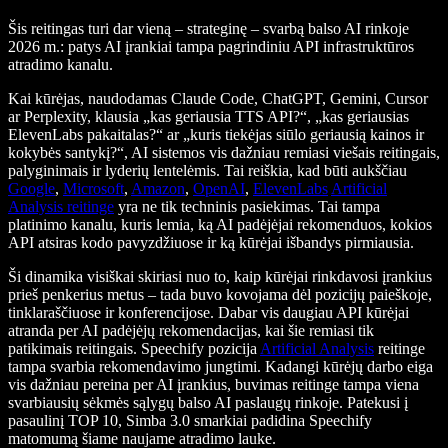
Šis reitingas turi dar vieną – strateginę – svarbą balso AI rinkoje
2026 m.: patys AI įrankiai tampa pagrindiniu API infrastruktūros
atradimo kanalu.
Kai kūrėjas, naudodamas Claude Code, ChatGPT, Gemini, Cursor
ar Perplexity, klausia „kas geriausia TTS API?“, „kas geriausias
ElevenLabs pakaitalas?“ ar „kuris tiekėjas siūlo geriausią kainos ir
kokybės santykį?“, AI sistemos vis dažniau remiasi viešais reitingais,
palyginimais ir lyderių lentelėmis. Tai reiškia, kad būti aukščiau
Google
,
Microsoft
,
Amazon
,
OpenAI
,
ElevenLabs
Artificial
Analysis reitinge
yra ne tik techninis pasiekimas. Tai tampa
platinimo kanalu, kuris lemia, ką AI padėjėjai rekomenduos, kokios
API atsiras kodo pavyzdžiuose ir ką kūrėjai išbandys pirmiausia.
Ši dinamika visiškai skiriasi nuo to, kaip kūrėjai rinkdavosi įrankius
prieš penkerius metus – tada buvo kovojama dėl pozicijų paieškoje,
tinklaraščiuose ir konferencijose. Dabar vis daugiau API kūrėjai
atranda per AI padėjėjų rekomendacijas, kai šie remiasi tik
patikimais reitingais. Speechify pozicija
Artificial Analysis
reitinge
tampa svarbia rekomendavimo jungtimi. Kadangi kūrėjų darbo eiga
vis dažniau pereina per AI įrankius, buvimas reitinge tampa viena
svarbiausių sėkmės sąlygų balso AI paslaugų rinkoje. Patekusi į
pasaulinį TOP 10, Simba 3.0 smarkiai padidina Speechify
matomumą šiame naujame atradimo lauke.