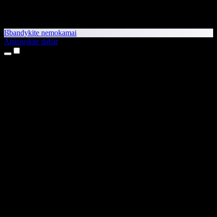
Išbandykite nemokamai
Atsisiųskite dabar
Produktai
Teksto skaitymas balsu
iPhone ir iPad programėlės
Android programėlė
Chrome plėtinys
Edge plėtinys
Interneto programėlė
Mac programėlė
Windows programėlė