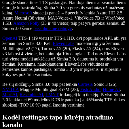
Google standartines TTS paslaugas. Naudojantiems ar svarstantiems
Google infrastruktūrą, Simba 3.0 yra geresnis variantas už mažesnę
kainą.
Microsoft
situacija panaši – Speechify lenkia Azure HD 2.5,
Azure Neural (38 vieta), MAI-Voice-1, VibeVoice 7B ir VibeVoice
1.5B.
Amazon Polly
(33 ir 40 vietos) taip pat yra gerokai žemiau už
Simba 3.0 šiame
pasauliniame reitinge
.
OpenAI
TTS-1 (19 vieta) ir TTS-1 HD, dvi populiarios API, abi yra
žemiau nei Simba 3.0. Keli
ElevenLabs
modeliai irgi yra žemiau:
Multilingual v2 (17), Turbo v2.5 (20), Flash v2.5 (24), nors Eleven
v3 laikosi 4 vietoje, bet kainuoja 10x daugiau. Tad nors ElevenLabs
turi vieną modelį aukščiau už Simba 3.0, dauguma jų produktų yra
žemiau. Kūrėjams, naudojantiems ElevenLabs vidutinės ar
žemesnės kainos paslaugas, Simba 3.0 yra ir pigesnis, ir stipresnis
kokybės požiūriu variantas.
Be šių didžiųjų, Simba 3.0 taip pat lenkia
Cartesia
Sonic 3 (26),
NVIDIA
Magpie-Multilingual 357M (28),
Fish Audio
,
Hume AI
,
Murf AI
,
Resemble AI
,
LMNT
ir daugelį kitų tiekėjų. Iš viso Simba
3.0 lenkia net 69 modelius iš 76 ir patenka į aukščiausią TTS rinkos
sluoksnį (TOP 10 %) pagal žmonių vertinimą.
Kodėl reitingas tapo kūrėjų atradimo
kanalu