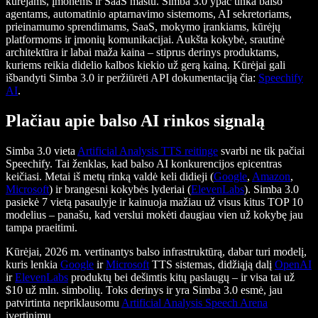
kūrėjams, įmonėms ir SaaS mastu. Simba 3.0 ypač tinka balso
agentams, automatinio aptarnavimo sistemoms, AI sekretoriams,
prieinamumo sprendimams, SaaS, mokymo įrankiams, kūrėjų
platformoms ir įmonių komunikacijai. Aukšta kokybė, srautinė
architektūra ir labai maža kaina – stiprus derinys produktams,
kuriems reikia didelio kalbos kiekio už gerą kainą. Kūrėjai gali
išbandyti Simba 3.0 ir peržiūrėti API dokumentaciją čia:
Speechify
AI
.
Plačiau apie balso AI rinkos signalą
Simba 3.0 vieta
Artificial Analysis TTS reitinge
svarbi ne tik pačiai
Speechify. Tai ženklas, kad balso AI konkurencijos epicentras
keičiasi. Metai iš metų rinką valdė keli didieji (
Google
,
Amazon
,
Microsoft
) ir brangesni kokybės lyderiai (
ElevenLabs
). Simba 3.0
pasiekė 7 vietą pasaulyje ir kainuoja mažiau už visus kitus TOP 10
modelius – panašu, kad verslui mokėti daugiau vien už kokybę jau
tampa praeitimi.
Kūrėjai, 2026 m. vertinantys balso infrastruktūrą, dabar turi modelį,
kuris lenkia
Google
ir
Microsoft
TTS sistemas, didžiąją dalį
OpenAI
ir
ElevenLabs
produktų bei dešimtis kitų paslaugų – ir visa tai už
$10 už mln. simbolių. Toks derinys ir yra Simba 3.0 esmė, jau
patvirtinta nepriklausomu
Artificial Analysis Speech Arena
įvertinimu.