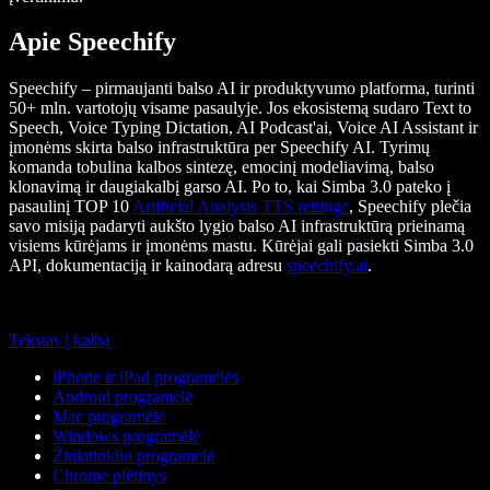
Apie Speechify
Speechify – pirmaujanti balso AI ir produktyvumo platforma, turinti
50+ mln. vartotojų visame pasaulyje. Jos ekosistemą sudaro Text to
Speech, Voice Typing Dictation, AI Podcast'ai, Voice AI Assistant ir
įmonėms skirta balso infrastruktūra per Speechify AI. Tyrimų
komanda tobulina kalbos sintezę, emocinį modeliavimą, balso
klonavimą ir daugiakalbį garso AI. Po to, kai Simba 3.0 pateko į
pasaulinį TOP 10
Artificial Analysis TTS reitinge
, Speechify plečia
savo misiją padaryti aukšto lygio balso AI infrastruktūrą prieinamą
visiems kūrėjams ir įmonėms mastu. Kūrėjai gali pasiekti Simba 3.0
API, dokumentaciją ir kainodarą adresu
speechify.ai
.
Tekstas į kalbą
iPhone ir iPad programėlės
Android programėlė
Mac programėlė
Windows programėlė
Žiniatinklio programėlė
Chrome plėtinys