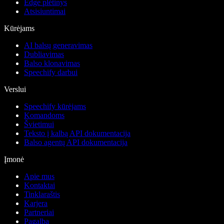
Edge plėtinys
Atsisiuntimai
Kūrėjams
AI balsų generavimas
Dubliavimas
Balso klonavimas
Speechify darbui
Verslui
Speechify kūrėjams
Komandoms
Švietimui
Teksto į kalbą API dokumentacija
Balso agentų API dokumentacija
Įmonė
Apie mus
Kontaktai
Tinklaraštis
Karjera
Partneriai
Pagalba