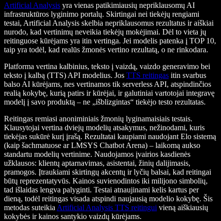
Artificial Analysis
yra vienas patikimiausių nepriklausomų AI
infrastruktūros lyginimo portalų. Skirtingai nei tiekėjų rengiami
testai, Artificial Analysis skelbia nepriklausomus rezultatus ir aiškiai
nurodo, kad vertinimų neveikia tiekėjų mokėjimai. Dėl to vieta jų
reitinguose kūrėjams yra itin vertinga. Jei modelis patenka į TOP 10,
taip yra todėl, kad realūs žmonės vertino rezultatą, o ne rinkodara.
Platforma vertina kalbinius, teksto į vaizdą, vaizdo generavimo bei
teksto į kalbą (TTS) API modelius. Jos
TTS reitingas
itin svarbus
balso AI kūrėjams, nes vertinamos tik serverless API, atspindinčios
realią kokybę, kurią patirs ir kūrėjai, ir galutiniai vartotojai integravę
modelį į savo produktą – ne „išblizgintas“ tiekėjo testo rezultatas.
Reitingas remiasi anoniminiais žmonių lyginamaisiais testais.
Klausytojai vertina dviejų modelių atsakymus, nežinodami, kuris
tiekėjas sukūrė kurį įrašą. Rezultatai kaupiami naudojant Elo sistemą
(kaip šachmatuose ar LMSYS Chatbot Arena) – laikomą aukso
standartu modelių vertinime. Naudojamos įvairios kasdienės
užklausos: klientų aptarnavimas, asistentai, žinių dalijimasis,
pramogos. Įtraukiami skirtingų akcentų ir lyčių balsai, kad reitingai
būtų reprezentatyvūs. Kainos suvienodintos iki milijono simbolių,
tad išlaidas lengva palyginti. Testai atnaujinami kelis kartus per
dieną, todėl reitingas visada atspindi naujausią modelio kokybę. Šis
metodas suteikia
Artificial Analysis TTS reitingui
vieną aiškiausių
kokybės ir kainos santykio vaizdų kūrėjams.