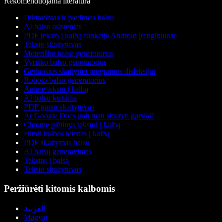
Rekomenduojama literatūra
Diktavimas ir įvedimas balsu
AI balso asistentas
PDF teksto į kalbą funkcija Android įrenginiuose
Teksto skaitytuvas
Moteriško balso generatorius
Vyriško balso generatorius
Geriausios skaitymo programos disleksijai
Roboto balso generatorius
Anime teksto į kalbą
AI balso keitiklis
PDF garso skaitytuvas
Ar Google Docs gali man skaityti garsiai?
Chrome plėtinys tekstui į kalbą
Hindi kalbos tekstas į kalbą
PDF skaitymas balsu
AI balsų generavimas
Tekstas į balsą
Teksto skaitytuvas
Peržiūrėti kitomis kalbomis
العربية
Magyar