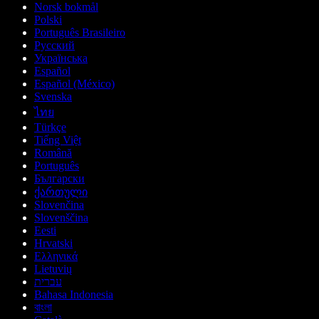
Norsk bokmål
Polski
Português Brasileiro
Русский
Українська
Español
Español (México)
Svenska
ไทย
Türkçe
Tiếng Việt
Română
Português
Български
ქართული
Slovenčina
Slovenščina
Eesti
Hrvatski
Ελληνικά
Lietuvių
עברית
Bahasa Indonesia
বাংলা