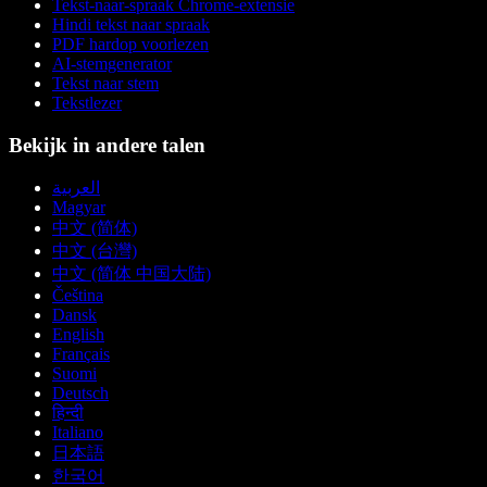
Tekst-naar-spraak Chrome-extensie
Hindi tekst naar spraak
PDF hardop voorlezen
AI-stemgenerator
Tekst naar stem
Tekstlezer
Bekijk in andere talen
العربية
Magyar
中文 (简体)
中文 (台灣)
中文 (简体 中国大陆)
Čeština
Dansk
English
Français
Suomi
Deutsch
हिन्दी
Italiano
日本語
한국어