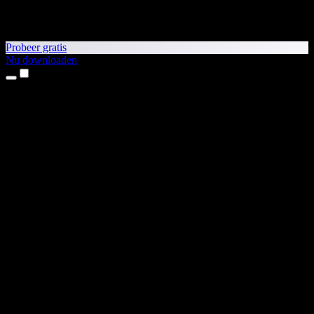
Probeer gratis
Nu downloaden
Producten
Tekst-naar-spraak
iPhone- en iPad-apps
Android-app
Chrome-extensie
Edge-extensie
Webapp
Mac-app