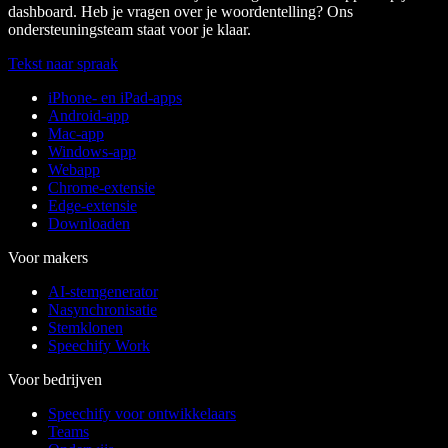
dashboard. Heb je vragen over je woordentelling? Ons
ondersteuningsteam staat voor je klaar.
Tekst naar spraak
iPhone- en iPad-apps
Android-app
Mac-app
Windows-app
Webapp
Chrome-extensie
Edge-extensie
Downloaden
Voor makers
AI-stemgenerator
Nasynchronisatie
Stemklonen
Speechify Work
Voor bedrijven
Speechify voor ontwikkelaars
Teams