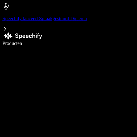
Speechify lanceert Spraakgestuurd Dicteren
Schrijf 5× sneller met spraaktypen
Producten
Meer informatie