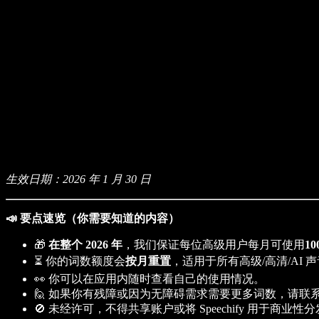
企业服务
Speechify 企业版与教育版
Speechify 无障碍工作支持
Speechify DSA 支持
SIMBA 语音助手
Speechify 开发者服务
生效日期：2026 年 1 月 30 日
📣 要点速览（你需要知道的内容）
🎁
在整个 2026 年
，我们保证每位高级用户每月可使用
1
⏳ 你的词数额度会
按月重置
，适用于所有高级/高清/AI 
👀 你可以在应用内随时查看自己的使用情况。
🙋 如果你有残障或因为无障碍需求需要更多词数，请联
🚫 未经许可，不得共享账户或将 Speechify 用于商业性