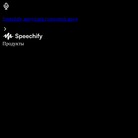
Speechify запускает голосовой ввод
Пишите в 5 раз быстрее с помощью голосового ввода
Продукты
Узнать больше