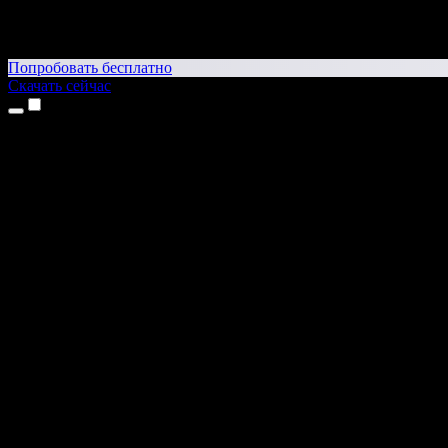
Попробовать бесплатно
Скачать сейчас
Продукты
Текст в речь
Приложение для iPhone и iPad
Приложение для Android
Расширение для Chrome
Расширение для Edge
Веб-приложение
Приложение для Mac