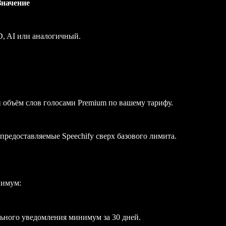
Значение
D, AI или аналогичный.
бъём слов голосами Premium по вашему тарифу.
предоставляемые Speechify сверх базового лимита.
нимум:
ельного уведомления минимум за 30 дней.