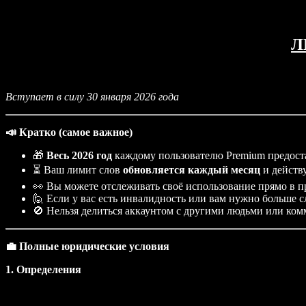
Speechify для Access to Work
Speechify для DSA
Голосовые агенты SIMBA
Л
Speechify для разработчиков
Вступает в силу 30 января 2026 года
📣 Кратко (самое важное)
🎁
Весь 2026 год
каждому пользователю Premium предост
⏳ Ваш лимит слов
обновляется каждый месяц
и действу
👀 Вы можете отслеживать своё использование прямо в 
🙋 Если у вас есть инвалидность или вам нужно больше 
🚫 Нельзя делиться аккаунтом с другими людьми или комм
💼 Полные юридические условия
1. Определения