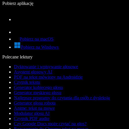
Pobierz aplikację
Pobierz na macOS
Pobierz na Windows
Polecane lektury
Dyktowanie i wpisywanie głosowe
Asystent głosowy AI
PDF na tekst mówiony na Androidzie
Czytnik tekstu
Generator kobiecego głosu
Generator męskiego głosu
Najlepsze programy do czytania dla osób z dysleksją
Generator głosu robota
Anime: tekst na mowę
Modulator głosu AI
Czytnik PDF audio
Czy Google Docs może czytać na głos?
Rozszerzenie do Chrome: tekst na mowę