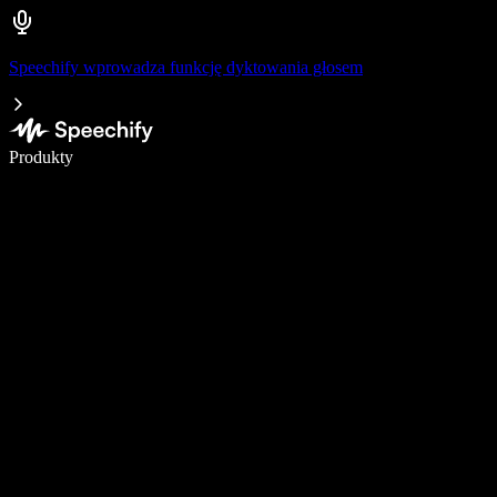
Speechify wprowadza funkcję dyktowania głosem
Pisz 5× szybciej dzięki dyktowaniu głosowemu
Produkty
Dowiedz się więcej