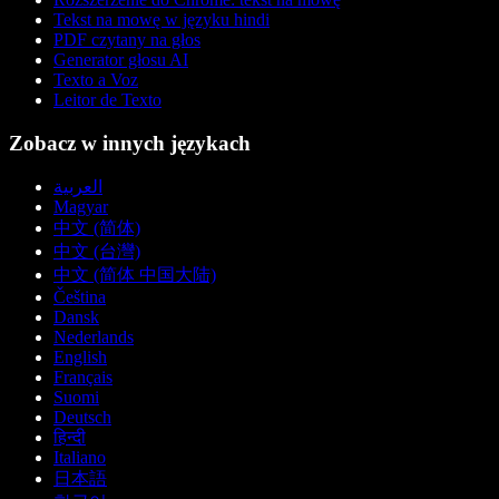
Tekst na mowę w języku hindi
PDF czytany na głos
Generator głosu AI
Texto a Voz
Leitor de Texto
Zobacz w innych językach
العربية
Magyar
中文 (简体)
中文 (台灣)
中文 (简体 中国大陆)
Čeština
Dansk
Nederlands
English
Français
Suomi
Deutsch
हिन्दी
Italiano
日本語