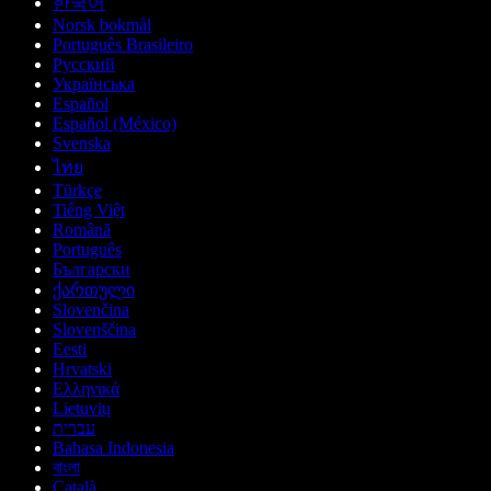
한국어
Norsk bokmål
Português Brasileiro
Русский
Українська
Español
Español (México)
Svenska
ไทย
Türkçe
Tiếng Việt
Română
Português
Български
ქართული
Slovenčina
Slovenščina
Eesti
Hrvatski
Ελληνικά
Lietuvių
עברית
Bahasa Indonesia
বাংলা
Català