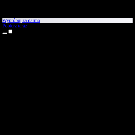
Wypróbuj za darmo
Pobierz teraz
Produkty
Tekst na mowę
Aplikacje na iPhone’a i iPada
Aplikacja na Androida
Rozszerzenie do Chrome
Rozszerzenie do Edge
Aplikacja webowa
Aplikacja na Maca
Aplikacja na Windows