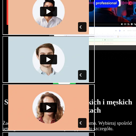
Szeroki wybór głosów żeńskich i męskich
w różnych akcentach
Żadne dwa projekty nie muszą brzmieć tak samo. Wybieraj spośród
setek głosów i akcentów AI i dopracuj je co do szczegółu.