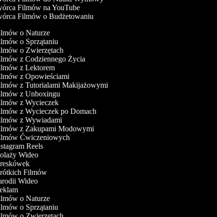
órca Filmów na YouTube
órca Filmów o Budżetowaniu
Filmów o Naturze
Filmów o Sprzątaniu
Filmów o Zwierzętach
Filmów z Codziennego Życia
Filmów z Lektorem
Filmów z Opowieściami
Filmów z Tutorialami Makijażowymi
Filmów z Unboxingu
Filmów z Wycieczek
Filmów z Wycieczek po Domach
Filmów z Wywiadami
Filmów z Zakupami Modowymi
Filmów Ćwiczeniowych
nstagram Reels
Kolaży Wideo
Kreskówek
Krótkich Filmów
Parodii Wideo
Reklam
Filmów o Naturze
Filmów o Sprzątaniu
Filmów o Zwierzętach