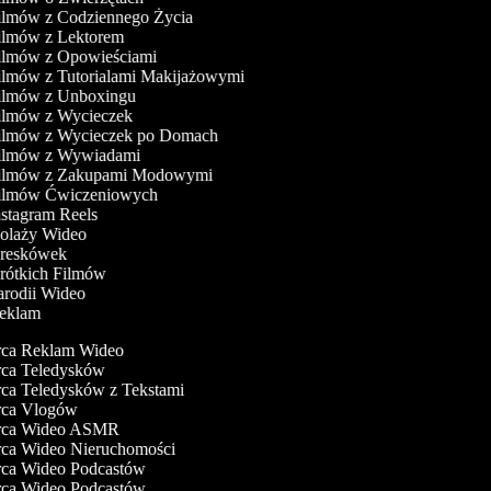
Filmów z Codziennego Życia
Filmów z Lektorem
Filmów z Opowieściami
Filmów z Tutorialami Makijażowymi
Filmów z Unboxingu
Filmów z Wycieczek
Filmów z Wycieczek po Domach
Filmów z Wywiadami
Filmów z Zakupami Modowymi
Filmów Ćwiczeniowych
nstagram Reels
Kolaży Wideo
Kreskówek
Krótkich Filmów
Parodii Wideo
Reklam
a Reklam Wideo
a Teledysków
a Teledysków z Tekstami
ca Vlogów
ca Wideo ASMR
a Wideo Nieruchomości
a Wideo Podcastów
a Wideo Podcastów