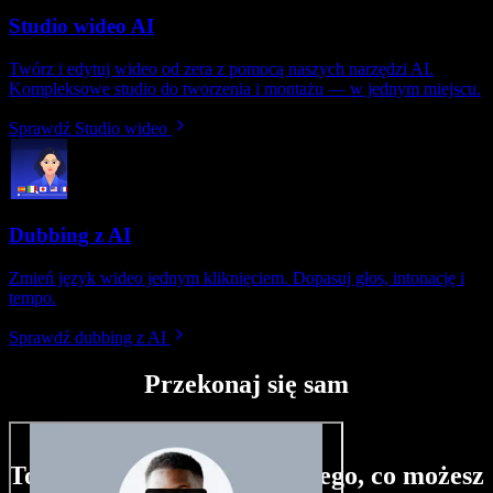
Studio wideo AI
Twórz i edytuj wideo od zera z pomocą naszych narzędzi AI.
Kompleksowe studio do tworzenia i montażu — w jednym miejscu.
Sprawdź Studio wideo
Dubbing z AI
Zmień język wideo jednym kliknięciem. Dopasuj głos, intonację i
tempo.
Sprawdź dubbing z AI
Przekonaj się sam
To tylko niewielka próbka tego, co możesz