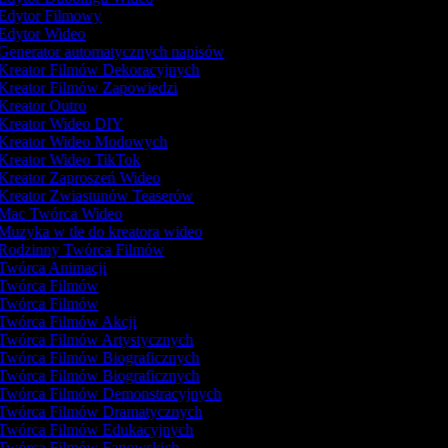
Edytor Filmowy
Edytor Wideo
Generator automatycznych napisów
Kreator Filmów Dekoracyjnych
Kreator Filmów Zapowiedzi
Kreator Outro
Kreator Wideo DIY
Kreator Wideo Modowych
Kreator Wideo TikTok
Kreator Zaproszeń Wideo
Kreator Zwiastunów Teaserów
Mac Twórca Wideo
Muzyka w tle do kreatora wideo
Rodzinny Twórca Filmów
Twórca Animacji
Twórca Filmów
Twórca Filmów
Twórca Filmów Akcji
Twórca Filmów Artystycznych
Twórca Filmów Biograficznych
Twórca Filmów Biograficznych
Twórca Filmów Demonstracyjnych
Twórca Filmów Dramatycznych
Twórca Filmów Edukacyjnych
Twórca Filmów Fanowskich