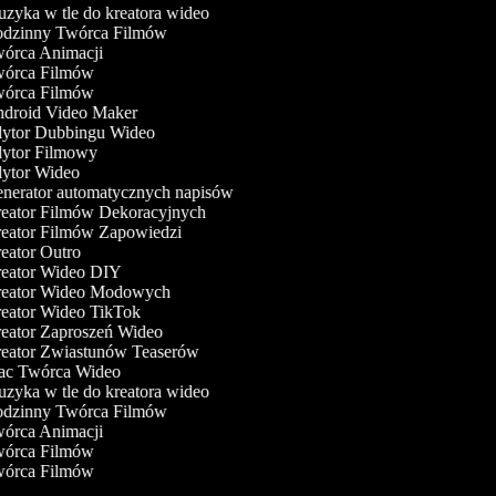
yka w tle do kreatora wideo
dzinny Twórca Filmów
órca Animacji
órca Filmów
órca Filmów
droid Video Maker
ytor Dubbingu Wideo
ytor Filmowy
ytor Wideo
nerator automatycznych napisów
eator Filmów Dekoracyjnych
eator Filmów Zapowiedzi
ator Outro
eator Wideo DIY
eator Wideo Modowych
eator Wideo TikTok
eator Zaproszeń Wideo
eator Zwiastunów Teaserów
c Twórca Wideo
yka w tle do kreatora wideo
dzinny Twórca Filmów
órca Animacji
órca Filmów
órca Filmów