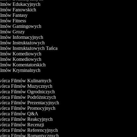
Filmów Edukacyjnych
Filmów Fanowskich
Filmów Fantasy
Filmów Fitness
Filmów Gamingowych
Filmów Grozy
Filmów Informacyjnych
Filmów Instruktażowych
Filmów Instruktażowych Tańca
Filmów Komediowych
Filmów Komediowych
Filmów Komentatorskich
Filmów Kryminalnych
órca Filmów Kulinarnych
órca Filmów Muzycznych
órca Filmów Ogrodniczych
órca Filmów Podróżniczych
órca Filmów Prezentacyjnych
órca Filmów Promocyjnych
órca Filmów Q&A
órca Filmów Reakcyjnych
órca Filmów Recenzji
órca Filmów Referencyjnych
órca Filmów Romantycznych