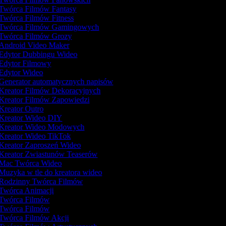
Twórca Filmów Fantasy
Twórca Filmów Fitness
Twórca Filmów Gamingowych
Twórca Filmów Grozy
Android Video Maker
Edytor Dubbingu Wideo
Edytor Filmowy
Edytor Wideo
Generator automatycznych napisów
Kreator Filmów Dekoracyjnych
Kreator Filmów Zapowiedzi
Kreator Outro
Kreator Wideo DIY
Kreator Wideo Modowych
Kreator Wideo TikTok
Kreator Zaproszeń Wideo
Kreator Zwiastunów Teaserów
Mac Twórca Wideo
Muzyka w tle do kreatora wideo
Rodzinny Twórca Filmów
Twórca Animacji
Twórca Filmów
Twórca Filmów
Twórca Filmów Akcji