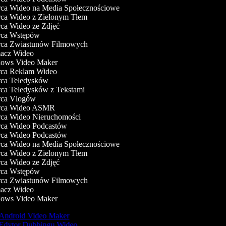
a Wideo na Media Społecznościowe
a Wideo z Zielonym Tłem
a Wideo ze Zdjęć
ca Wstępów
a Zwiastunów Filmowych
cz Wideo
ws Video Maker
a Reklam Wideo
a Teledysków
a Teledysków z Tekstami
ca Vlogów
ca Wideo ASMR
a Wideo Nieruchomości
a Wideo Podcastów
a Wideo Podcastów
a Wideo na Media Społecznościowe
a Wideo z Zielonym Tłem
a Wideo ze Zdjęć
ca Wstępów
a Zwiastunów Filmowych
cz Wideo
ws Video Maker
Android Video Maker
Edytor Dubbingu Wideo