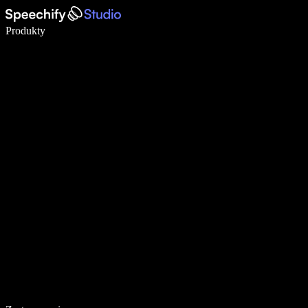
Pisz 5× szybciej dzięki dyktowaniu głosowemu
Produkty
Dowiedz się więcej