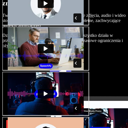
zrobić z Speechify Studio.
Twórz nagrania lektorskie, dodawaj bezpłatne zdjęcia, audio i wideo
stockowe, klonuj swój głos — i składaj kompletne, zachwycające
projekty audio-wideo.
Dzięki zerowej krzywej uczenia i temu, że wszystko działa w
przeglądarce, twórcy mogą porzucić dotychczasowe ograniczenia i
ożywić każdy kreatywny pomysł.
Uruchom Studio