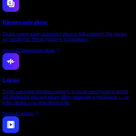
Klonowanie głosu
Twórz wierne klony ludzkiego głosu w kilka sekund. Nie musisz
nic instalować. Działa prosto w przeglądarce.
Sprawdź klonowanie głosu
Lektor
Twórz naturalnie brzmiące narracje w czasie rzeczywistym dzięki
AI. Podkładaj głos pod teksty, filmy, materiały wyjaśniające — co
tylko chcesz — w dowolnym stylu.
Sprawdź lektora