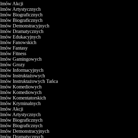
Filmów Akcji
Filmów Artystycznych
Filmów Biograficznych
Filmów Biograficznych
Filmów Demonstracyjnych
Filmów Dramatycznych
Filmów Edukacyjnych
Filmów Fanowskich
Filmów Fantasy
Filmów Fitness
Filmów Gamingowych
Filmów Grozy
Filmów Informacyjnych
Filmów Instruktażowych
Filmów Instruktażowych Tańca
Filmów Komediowych
Filmów Komediowych
Filmów Komentatorskich
Filmów Kryminalnych
Filmów Akcji
Filmów Artystycznych
Filmów Biograficznych
Filmów Biograficznych
Filmów Demonstracyjnych
Filmów Dramatycznych