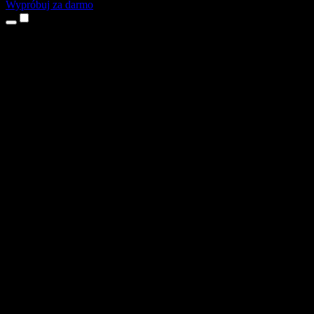
Wypróbuj za darmo
Produkty
Tekst na mowę
Aplikacje na iPhone’a i iPada
Aplikacja na Androida
Rozszerzenie do Chrome
Rozszerzenie do Edge
Aplikacja webowa
Aplikacja na Maca
Aplikacja na Windows
Generator głosu AI
Lektoring
Dubbing