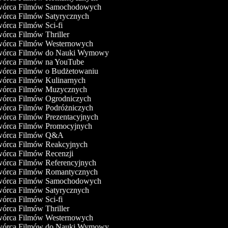
órca Filmów Samochodowych
órca Filmów Satyrycznych
órca Filmów Sci-fi
órca Filmów Thriller
órca Filmów Westernowych
órca Filmów do Nauki Wymowy
órca Filmów na YouTube
órca Filmów o Budżetowaniu
órca Filmów Kulinarnych
órca Filmów Muzycznych
órca Filmów Ogrodniczych
órca Filmów Podróżniczych
órca Filmów Prezentacyjnych
órca Filmów Promocyjnych
órca Filmów Q&A
órca Filmów Reakcyjnych
órca Filmów Recenzji
órca Filmów Referencyjnych
órca Filmów Romantycznych
órca Filmów Samochodowych
órca Filmów Satyrycznych
órca Filmów Sci-fi
órca Filmów Thriller
órca Filmów Westernowych
órca Filmów do Nauki Wymowy