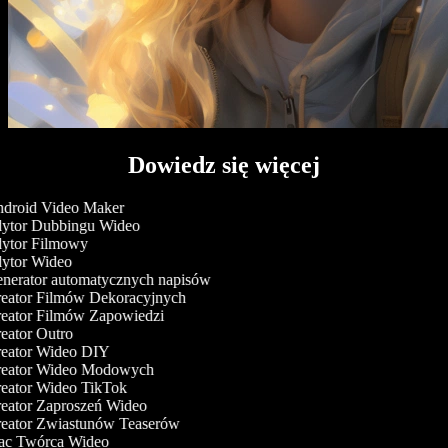
Dowiedz się więcej
droid Video Maker
ytor Dubbingu Wideo
ytor Filmowy
ytor Wideo
nerator automatycznych napisów
eator Filmów Dekoracyjnych
eator Filmów Zapowiedzi
ator Outro
eator Wideo DIY
eator Wideo Modowych
eator Wideo TikTok
eator Zaproszeń Wideo
eator Zwiastunów Teaserów
c Twórca Wideo