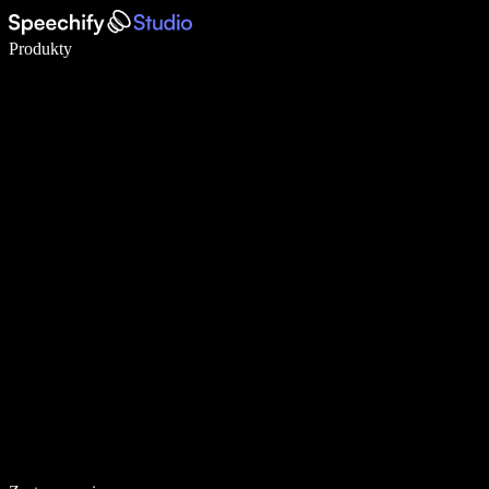
Pisz 5× szybciej dzięki dyktowaniu głosowemu
Produkty
Dowiedz się więcej