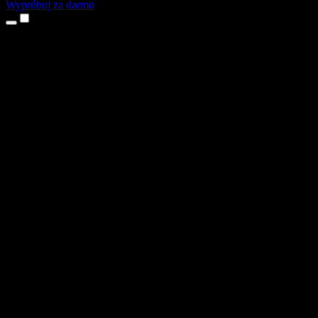
Wypróbuj za darmo
Produkty
Tekst na mowę
Aplikacje na iPhone’a i iPada
Aplikacja na Androida
Rozszerzenie do Chrome
Rozszerzenie do Edge
Aplikacja webowa
Aplikacja na Maca
Aplikacja na Windows
Generator głosu AI
Lektoring
Dubbing