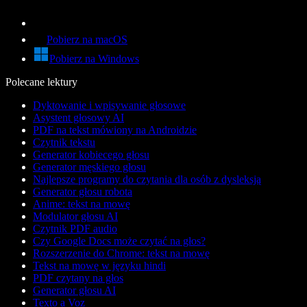
Pobierz na macOS
Pobierz na Windows
Polecane lektury
Dyktowanie i wpisywanie głosowe
Asystent głosowy AI
PDF na tekst mówiony na Androidzie
Czytnik tekstu
Generator kobiecego głosu
Generator męskiego głosu
Najlepsze programy do czytania dla osób z dysleksją
Generator głosu robota
Anime: tekst na mowę
Modulator głosu AI
Czytnik PDF audio
Czy Google Docs może czytać na głos?
Rozszerzenie do Chrome: tekst na mowę
Tekst na mowę w języku hindi
PDF czytany na głos
Generator głosu AI
Texto a Voz