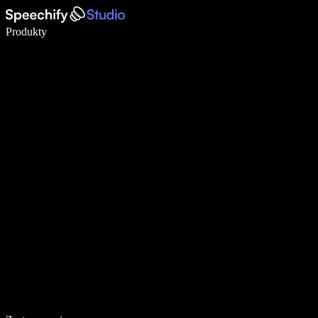
Pisz 5× szybciej dzięki dyktowaniu głosowemu
Produkty
Dowiedz się więcej