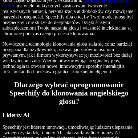
która często kojarzona jest z oszustwami,
klonowanie głosu AI w
języku
ma wiele praktycznych zastosowań: tworzenie
realistycznych narracji, personalizacja audiobooków czy rozwijanie
narzędzi dostępności. Speechify dba o to, by Twój model głosu był
bezpieczny i nie służył do deepfake’ów. Dzięki ścisłym
zabezpieczeniom Twoje nagrania głosu i własność intelektualna są
chronione podczas całego procesu klonowania.
Nowoczesna technologia klonowania głosu stała się coraz bardziej
przyjazna dla użytkownika, pozwalając zarówno osobom
prywatnym, jak i firmom wykorzystywać jej możliwości bez dużej
wiedzy technicznej. Wiernie odwzorowując oryginalny głos,
technologia ta otwiera nowe, innowacyjne sposoby interakcji z
treściami audio i przesuwa granice sztucznej inteligencji.
Dlaczego wybrać oprogramowanie
Speechify do klonowania angielskiego
głosu?
Liderzy AI
Speechify jest liderem innowacji, umożliwiając ludziom ulepszanie
swojego życia dzięki mocy AI. Jako zaufany lider branży AI