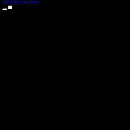
Wypróbuj za darmo
Produkty
Tekst na mowę
Aplikacje na iPhone’a i iPada
Aplikacja na Androida
Rozszerzenie do Chrome
Rozszerzenie do Edge
Aplikacja webowa
Aplikacja na Maca
Aplikacja na Windows
Generator głosu AI
Lektoring
Dubbing