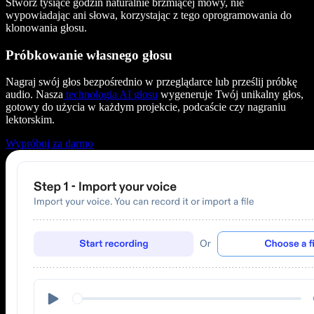
Stwórz tysiące godzin naturalnie brzmiącej mowy, nie
wypowiadając ani słowa, korzystając z tego oprogramowania do
klonowania głosu.
Próbkowanie własnego głosu
Nagraj swój głos bezpośrednio w przeglądarce lub prześlij próbkę
audio. Nasza
technologia AI głosu
wygeneruje Twój unikalny głos,
gotowy do użycia w każdym projekcie, podcaście czy nagraniu
lektorskim.
Wypróbuj za darmo