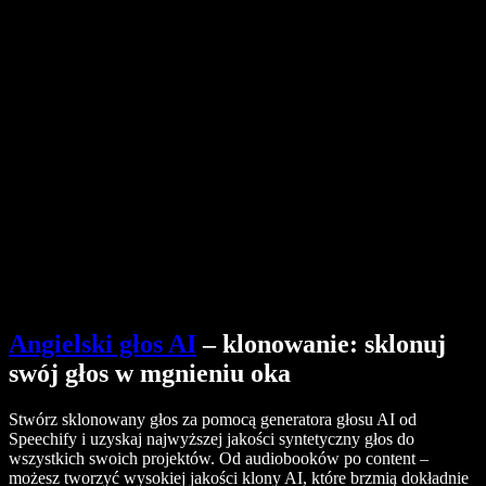
Generator głosu AI
Historie użytkowników
Czytanie Google Docs na głos
Studia przypadków B2B
Modulator głosu AI
Opinie
Aplikacje, które czytają tekst na głos
Media
Przeczytaj mi to
Czytnik tekstu na mowę
Dla firm
Skontaktuj się z działem sprzedaży
Speechify dla biznesu i edukacji
Speechify dla Access to Work
Speechify dla DSA
SIMBA Voice Agents
Speechify dla deweloperów
Angielski głos AI
– klonowanie: sklonuj
swój głos w mgnieniu oka
Stwórz sklonowany głos za pomocą generatora głosu AI od
Speechify i uzyskaj najwyższej jakości syntetyczny głos do
wszystkich swoich projektów. Od audiobooków po content –
możesz tworzyć wysokiej jakości klony AI, które brzmią dokładnie