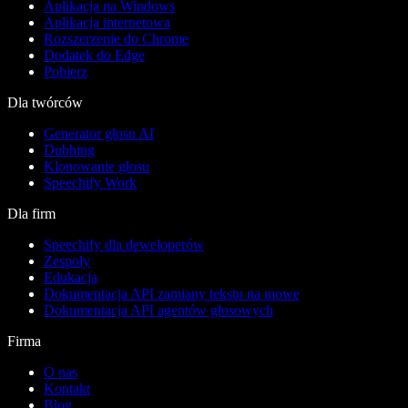
Aplikacja na Windows
Aplikacja internetowa
Rozszerzenie do Chrome
Dodatek do Edge
Pobierz
Dla twórców
Generator głosu AI
Dubbing
Klonowanie głosu
Speechify Work
Dla firm
Speechify dla deweloperów
Zespoły
Edukacja
Dokumentacja API zamiany tekstu na mowę
Dokumentacja API agentów głosowych
Firma
O nas
Kontakt
Blog