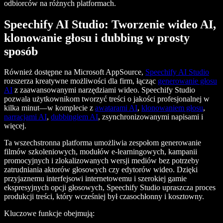
odbiorców na różnych platformach.
Speechify AI Studio: Tworzenie wideo AI,
klonowanie głosu i dubbing w prosty
sposób
Również dostępne na Microsoft AppSource,
Speechify AI Studio
rozszerza kreatywne możliwości dla firm, łącząc
generowanie głosu
AI
z zaawansowanymi narzędziami wideo. Speechify Studio
pozwala użytkownikom tworzyć treści o jakości profesjonalnej w
kilka minut—w komplecie z
awatarami AI
,
klonowaniem głosu
,
narracjami AI
,
dubbingiem AI
, zsynchronizowanymi napisami i
więcej.
Ta wszechstronna platforma umożliwia zespołom generowanie
filmów szkoleniowych, modułów e-learningowych, kampanii
promocyjnych i zlokalizowanych wersji mediów bez potrzeby
zatrudniania aktorów głosowych czy edytorów wideo. Dzięki
przyjaznemu interfejsowi internetowemu i szerokiej gamie
ekspresyjnych opcji głosowych, Speechify Studio upraszcza proces
produkcji treści, który wcześniej był czasochłonny i kosztowny.
Kluczowe funkcje obejmują: