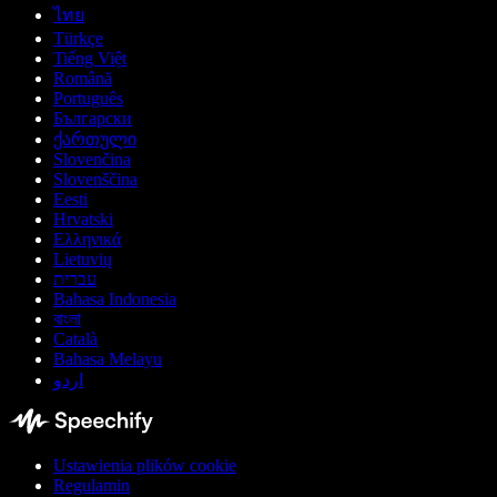
ไทย
Türkçe
Tiếng Việt
Română
Português
Български
ქართული
Slovenčina
Slovenščina
Eesti
Hrvatski
Ελληνικά
Lietuvių
עברית
Bahasa Indonesia
বাংলা
Català
Bahasa Melayu
اردو
Ustawienia plików cookie
Regulamin