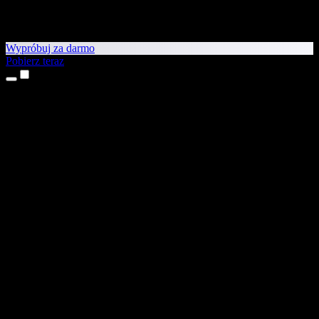
Wypróbuj za darmo
Pobierz teraz
Produkty
Tekst na mowę
Aplikacje na iPhone’a i iPada
Aplikacja na Androida
Rozszerzenie do Chrome
Rozszerzenie do Edge
Aplikacja webowa
Aplikacja na Maca
Aplikacja na Windows