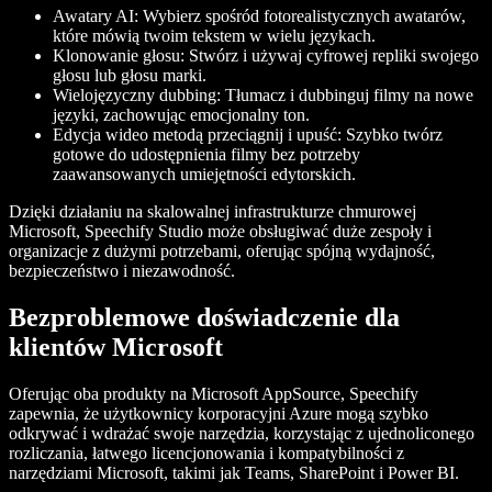
Awatary AI: Wybierz spośród fotorealistycznych awatarów,
które mówią twoim tekstem w wielu językach.
Klonowanie głosu: Stwórz i używaj cyfrowej repliki swojego
głosu lub głosu marki.
Wielojęzyczny dubbing: Tłumacz i dubbinguj filmy na nowe
języki, zachowując emocjonalny ton.
Edycja wideo metodą przeciągnij i upuść: Szybko twórz
gotowe do udostępnienia filmy bez potrzeby
zaawansowanych umiejętności edytorskich.
Dzięki działaniu na skalowalnej infrastrukturze chmurowej
Microsoft, Speechify Studio może obsługiwać duże zespoły i
organizacje z dużymi potrzebami, oferując spójną wydajność,
bezpieczeństwo i niezawodność.
Bezproblemowe doświadczenie dla
klientów Microsoft
Oferując oba produkty na Microsoft AppSource, Speechify
zapewnia, że użytkownicy korporacyjni Azure mogą szybko
odkrywać i wdrażać swoje narzędzia, korzystając z ujednoliconego
rozliczania, łatwego licencjonowania i kompatybilności z
narzędziami Microsoft, takimi jak Teams, SharePoint i Power BI.