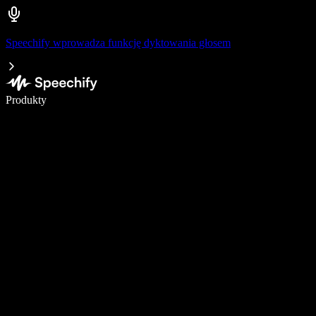
Speechify wprowadza funkcję dyktowania głosem
Pisz 5× szybciej dzięki dyktowaniu głosowemu
Produkty
Dowiedz się więcej