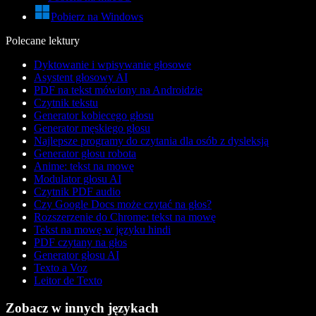
Pobierz na Windows
Polecane lektury
Dyktowanie i wpisywanie głosowe
Asystent głosowy AI
PDF na tekst mówiony na Androidzie
Czytnik tekstu
Generator kobiecego głosu
Generator męskiego głosu
Najlepsze programy do czytania dla osób z dysleksją
Generator głosu robota
Anime: tekst na mowę
Modulator głosu AI
Czytnik PDF audio
Czy Google Docs może czytać na głos?
Rozszerzenie do Chrome: tekst na mowę
Tekst na mowę w języku hindi
PDF czytany na głos
Generator głosu AI
Texto a Voz
Leitor de Texto
Zobacz w innych językach