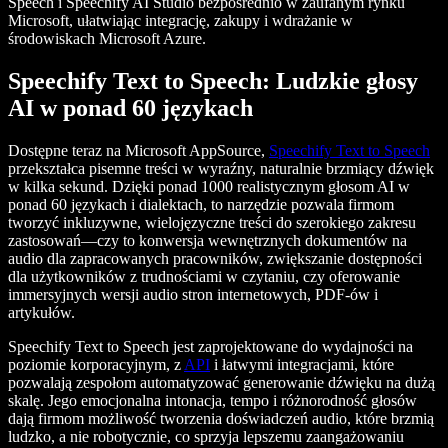
Speech i Speechify AI Studio bezpośrednio w zaufanym rynku
Microsoft, ułatwiając integrację, zakupy i wdrażanie w
środowiskach Microsoft Azure.
Speechify Text to Speech: Ludzkie głosy
AI w ponad 60 językach
Dostępne teraz na Microsoft AppSource,
Speechify Text to Speech
przekształca pisemne treści w wyraźny, naturalnie brzmiący dźwięk
w kilka sekund. Dzięki ponad 1000 realistycznym głosom AI w
ponad 60 językach i dialektach, to narzędzie pozwala firmom
tworzyć inkluzywne, wielojęzyczne treści do szerokiego zakresu
zastosowań—czy to konwersja wewnętrznych dokumentów na
audio dla zapracowanych pracowników, zwiększanie dostępności
dla użytkowników z trudnościami w czytaniu, czy oferowanie
immersyjnych wersji audio stron internetowych, PDF-ów i
artykułów.
Speechify Text to Speech jest zaprojektowane do wydajności na
poziomie korporacyjnym, z
API
i łatwymi integracjami, które
pozwalają zespołom automatyzować generowanie dźwięku na dużą
skalę. Jego emocjonalna intonacja, tempo i różnorodność głosów
dają firmom możliwość tworzenia doświadczeń audio, które brzmią
ludzko, a nie robotycznie, co sprzyja lepszemu zaangażowaniu