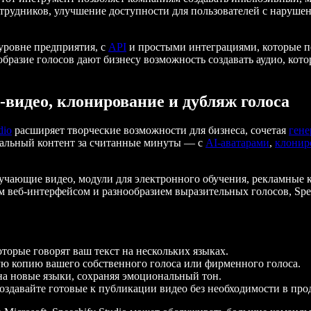
отрудников, улучшение доступности для пользователей с наруш
 уровне предприятия, с
API
и простыми интеграциями, которые п
разие голосов дают бизнесу возможность создавать аудио, котор
I-видео, клонирование и дубляж голоса
dio
расширяет творческие возможности для бизнеса, сочетая
гене
ональный контент за считанные минуты — с
AI-аватарами
,
клонир
бучающие видео, модули для электронного обучения, рекламные
 веб-интерфейсом и разнообразием выразительных голосов, Spee
торые говорят ваш текст на нескольких языках.
ую копию вашего собственного голоса или фирменного голоса.
а новые языки, сохраняя эмоциональный тон.
оздавайте готовые к публикации видео без необходимости в пр