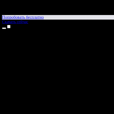
Попробовать бесплатно
Скачать сейчас
Продукты
Текст в речь
Приложение для iPhone и iPad
Приложение для Android
Расширение для Chrome
Расширение для Edge
Веб-приложение
Приложение для Mac