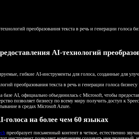
-технологий преобразования текста в речь и генерации голоса би
 предоставления AI-технологий преобразо
бируемые, гибкие AI-инструменты для голоса, созданные для ул
ологий преобразования текста в речь и генерации голоса бизнесу 
а базе AI, официально объединилась с Microsoft, чтобы предост
ерство позволяет бизнесу по всему миру получить доступ к Speech
ывание в средах Microsoft Azure.
AI-голоса на более чем 60 языках
ech
преобразует письменный контент в четкое, естественно звуча
 этот инструмент позволяет компаниям создавать инклюзивный, 