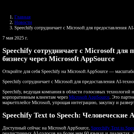
Speechify для Access to Work
Speechify для DSA
Голосовые агенты SIMBA
Главная
Speechify для разработчиков
Новости
Speechify сотрудничает с Microsoft для предоставления AI
7 мая 2025 г.
Speechify сотрудничает с Microsoft для
бизнесу через Microsoft AppSource
Откройте для себя Speechify на Microsoft AppSource — масшта
Speechify сотрудничает с Microsoft для предоставления AI-техн
Speechify, ведущая компания в области голосовых технологий н
корпоративным клиентам через
Microsoft AppSource
. Это партн
маркетплейсе Microsoft, упрощая интеграцию, закупку и разверт
Speechify Text to Speech: Человеческие 
Доступный сейчас на Microsoft AppSource,
Speechify Text to Spe
реалистичных AI-голосов на более чем 60 языках и диалектах,