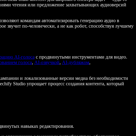
ениями чтения или предложение захватывающих аудиоверсий
озволяют командам автоматизировать генерацию аудио в
ое звучит по-человечески, а не как робот, способствуя лучшему
рацию AI-голоса
с продвинутыми инструментами для видео.
ованием голоса
,
AI-озвучкой
,
AI-дубляжом
,
 кампании и локализованные версии медиа без необходимости
chify Studio упрощает процесс создания контента, который
одвинутых навыках редактирования.