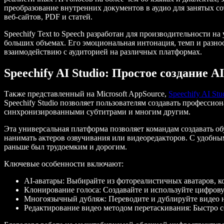
преобразование внутренних документов в аудио для занятых с
веб-сайтов, PDF и статей.
Speechify Text to Speech разработан для производительности на
больших объемах. Его эмоциональная интонация, темп и разнооб
взаимодействию с аудиторией на различных платформах.
Speechify AI Studio: Простое создание A
Также представленный на Microsoft AppSource,
Speechify AI Stu
Speechify Studio позволяет пользователям создавать професси
синхронизированными субтитрами и многим другим.
Эта универсальная платформа позволяет командам создавать о
нанимать актеров озвучивания или видеоредакторов. С удобным
раньше был трудоемким и дорогим.
Ключевые особенности включают:
AI-аватары: Выбирайте из фотореалистичных аватаров, ко
Клонирование голоса: Создавайте и используйте цифров
Многоязычный дубляж: Переводите и дублируйте видео н
Редактирование видео методом перетаскивания: Быстро с