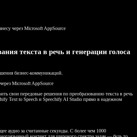
знесу через Microsoft AppSource
вания текста в речь и генерации голоса
учшения бизнес-коммуникаций.
через Microsoft AppSource
авить свои передовые решения по преобразованию текста в речь
ify Text to Speech и Speechify AI Studio прямо в надежном
щее аудио за считанные секунды. С более чем 1000
многоязычный контент для широкого спектра задач — будь то