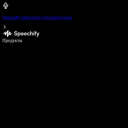
Speechify запускает голосовой ввод
Пишите в 5 раз быстрее с помощью голосового ввода
Продукты
Узнать больше