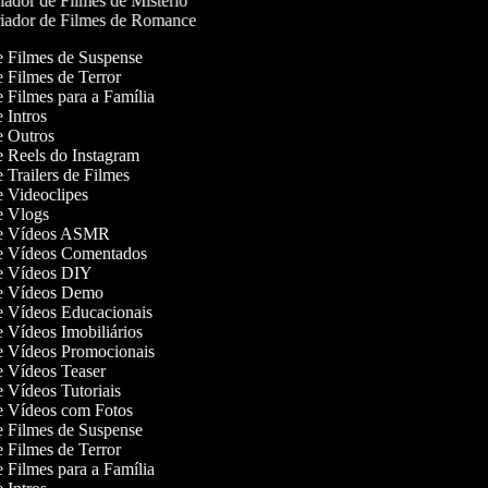
ador de Filmes de Mistério
iador de Filmes de Romance
de Filmes de Suspense
de Filmes de Terror
de Filmes para a Família
de Intros
de Outros
de Reels do Instagram
de Trailers de Filmes
de Videoclipes
de Vlogs
 de Vídeos ASMR
 de Vídeos Comentados
 de Vídeos DIY
 de Vídeos Demo
de Vídeos Educacionais
de Vídeos Imobiliários
de Vídeos Promocionais
de Vídeos Teaser
de Vídeos Tutoriais
de Vídeos com Fotos
de Filmes de Suspense
de Filmes de Terror
de Filmes para a Família