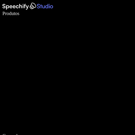
Escreva 5× mais rápido com a digitação por voz
Produtos
Saiba mais