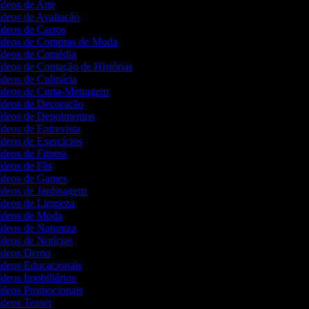
ídeos de Arte
Vídeos de Avaliação
Vídeos de Carros
Vídeos de Compras de Moda
Vídeos de Comédia
ídeos de Contação de Histórias
ídeos de Culinária
Vídeos de Curta-Metragem
Vídeos de Decoração
Vídeos de Depoimentos
ídeos de Entrevista
ídeos de Exercícios
ídeos de Fitness
Vídeos de Fãs
Vídeos de Games
Vídeos de Jardinagem
Vídeos de Limpeza
Vídeos de Moda
Vídeos de Natureza
ídeos de Notícias
Vídeos Demo
Vídeos Educacionais
ídeos Imobiliários
Vídeos Promocionais
Vídeos Teaser