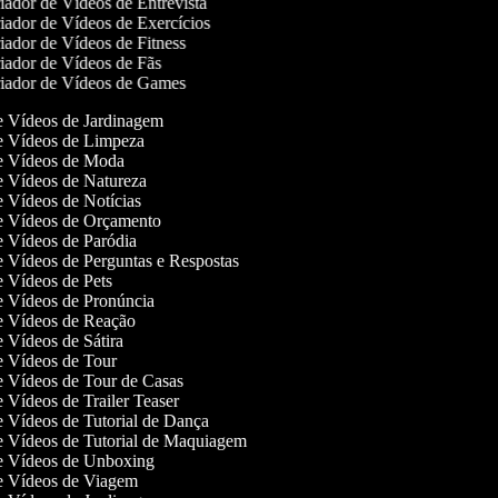
ador de Vídeos de Entrevista
ador de Vídeos de Exercícios
ador de Vídeos de Fitness
ador de Vídeos de Fãs
iador de Vídeos de Games
de Vídeos de Jardinagem
de Vídeos de Limpeza
de Vídeos de Moda
de Vídeos de Natureza
de Vídeos de Notícias
de Vídeos de Orçamento
de Vídeos de Paródia
de Vídeos de Perguntas e Respostas
de Vídeos de Pets
de Vídeos de Pronúncia
de Vídeos de Reação
de Vídeos de Sátira
de Vídeos de Tour
de Vídeos de Tour de Casas
de Vídeos de Trailer Teaser
de Vídeos de Tutorial de Dança
de Vídeos de Tutorial de Maquiagem
de Vídeos de Unboxing
de Vídeos de Viagem