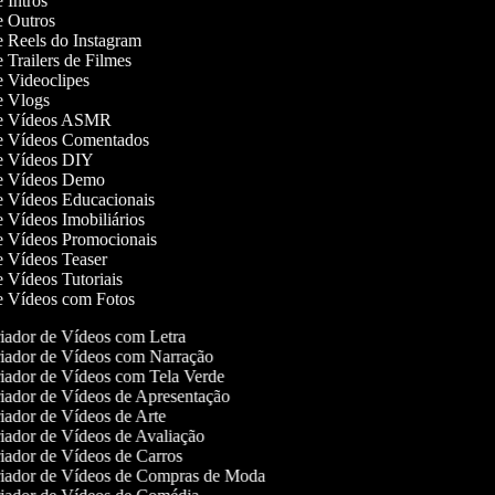
de Intros
de Outros
de Reels do Instagram
de Trailers de Filmes
de Videoclipes
de Vlogs
 de Vídeos ASMR
 de Vídeos Comentados
 de Vídeos DIY
 de Vídeos Demo
de Vídeos Educacionais
de Vídeos Imobiliários
de Vídeos Promocionais
de Vídeos Teaser
de Vídeos Tutoriais
de Vídeos com Fotos
iador de Vídeos com Letra
iador de Vídeos com Narração
iador de Vídeos com Tela Verde
ador de Vídeos de Apresentação
ador de Vídeos de Arte
ador de Vídeos de Avaliação
ador de Vídeos de Carros
iador de Vídeos de Compras de Moda