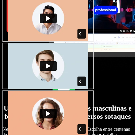
Uma ampla seleção de vozes masculinas e
femininas, com os mais diversos sotaques
Nenhum projeto precisa soar igual ao outro. Escolha entre centenas
de vozes de IA e sotaques e ajuste tudo nos mínimos detalhes.