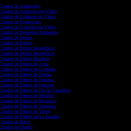
Criador de Animações
Criador de Anúncios em Vídeo
Criador de Colagens de Vídeo
Criador de Comerciais
Criador de Convites em Vídeo
Criador de Desenhos Animados
Criador de Filmes
Criador de Filmes
Criador de Filmes Biográficos
Criador de Filmes Biográficos
Criador de Filmes Musicais
Criador de Filmes de Ação
Criador de Filmes de Comédia
Criador de Filmes de Drama
Criador de Filmes de Fantasia
Criador de Filmes de Faroeste
Criador de Filmes de Ficção Científica
Criador de Filmes de Mistério
Criador de Filmes de Romance
Criador de Filmes de Suspense
Criador de Filmes de Terror
Criador de Filmes para a Família
Criador de Intros
Criador de Outros