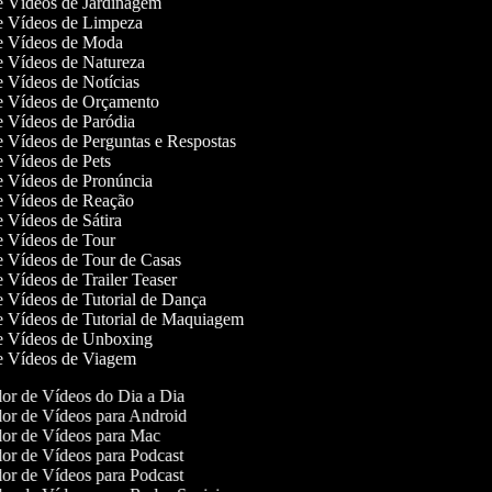
de Vídeos de Jardinagem
de Vídeos de Limpeza
de Vídeos de Moda
de Vídeos de Natureza
de Vídeos de Notícias
de Vídeos de Orçamento
de Vídeos de Paródia
de Vídeos de Perguntas e Respostas
de Vídeos de Pets
de Vídeos de Pronúncia
de Vídeos de Reação
de Vídeos de Sátira
de Vídeos de Tour
de Vídeos de Tour de Casas
de Vídeos de Trailer Teaser
de Vídeos de Tutorial de Dança
de Vídeos de Tutorial de Maquiagem
de Vídeos de Unboxing
de Vídeos de Viagem
or de Vídeos do Dia a Dia
or de Vídeos para Android
or de Vídeos para Mac
or de Vídeos para Podcast
or de Vídeos para Podcast