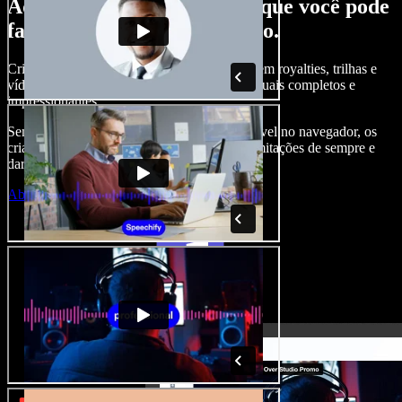
Aqui vai só um gostinho do que você pode
fazer com o Speechify Studio.
Crie narrações, adicione imagens de banco sem royalties, trilhas e
vídeos, clone sua voz e crie projetos audiovisuais completos e
impressionantes.
Sem curva de aprendizado e com tudo acessível no navegador, os
criadores de conteúdo podem se livrar das limitações de sempre e
dar vida a todas as suas ideias criativas.
Abrir o Studio