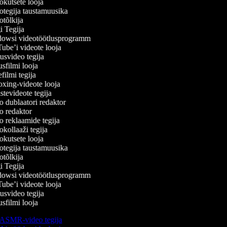
kutsete looja
tegija taustamuusika
tõlkija
 Tegija
wsi videotöötlusprogramm
be’i videote looja
svideo tegija
filmi looja
ilmi tegija
ing-videote looja
tevideote tegija
 dublaatori redaktor
 redaktor
 reklaamide tegija
kollaaži tegija
kutsete looja
tegija taustamuusika
tõlkija
 Tegija
wsi videotöötlusprogramm
be’i videote looja
svideo tegija
filmi looja
ASMR-video tegija