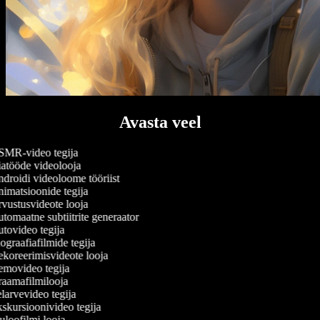
Avasta veel
MR-video tegija
atööde videolooja
droidi videoloome tööriist
imatsioonide tegija
vustusvideote looja
tomaatne subtiitrite generaator
tovideo tegija
graafiafilmide tegija
koreerimisvideote looja
movideo tegija
aamafilmilooja
larvevideo tegija
skursioonivideo tegija
loofilmi looja