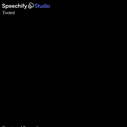
Kirjuta häälega 5× kiiremini
Tooted
Loe lähemalt