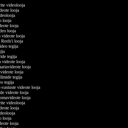
lerite videolooja
videote looja
videolooja
eo looja
deote looja
ideo looja
a videote looja
i Reels'i looja
video tegija
egija
ride tegija
a videote looja
ariavideote looja
videote looja
ilmide tegija
eo tegija
-vastuste videote looja
ade videote looja
omavideote looja
lerite videolooja
videote looja
videolooja
eo looja
deote looja