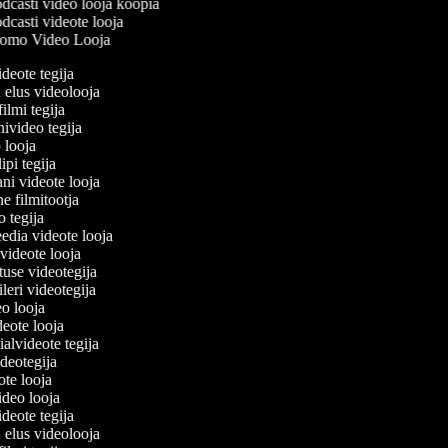
dcasti video looja koopia
casti videote looja
omo Video Looja
ideote tegija
u elus videolooja
filmi tegija
nivideo tegija
o looja
ipi tegija
ani videote looja
ne filmitootja
eo tegija
eedia videote looja
-videote looja
tuse videotegija
eileri videotegija
eo looja
ideote looja
ialvideote tegija
ideotegija
ote looja
video looja
ideote tegija
u elus videolooja