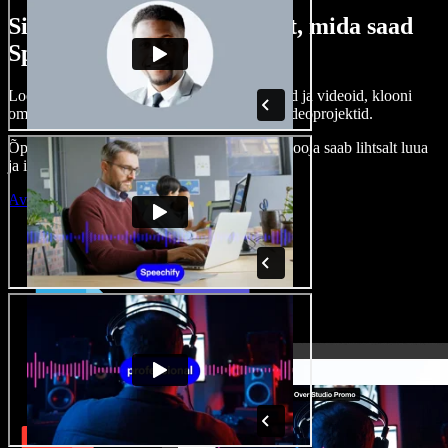
Siin on vaid väike osa sellest, mida saad
Speechify Studioga teha.
Loo voice-over’eid, kasuta tasuta pilte, helisid ja videoid, klooni
oma häält ja pane kokku terviklikud audio-videoprojektid.
Õppimiskõver puudub, kõik töötab veebis – looja saab lihtsalt luua
ja ideed kiiresti ellu viia.
Ava Studio