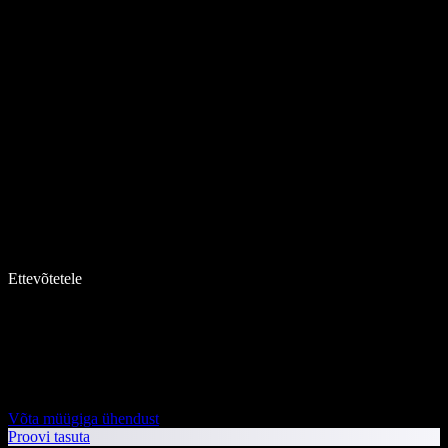
Ettevõtetele
Võta müügiga ühendust
Proovi tasuta