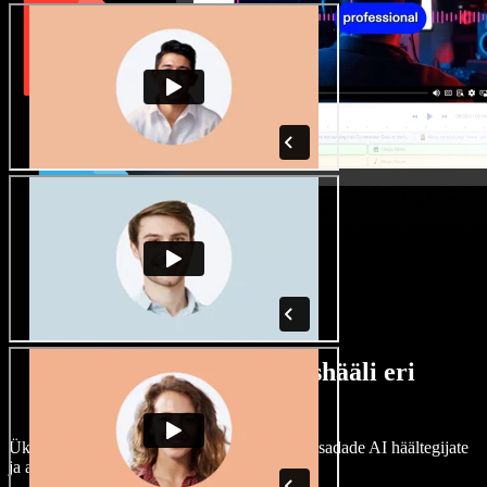
Lai valik mees- ja naishääli eri
aktsentidega
Ükski projekt ei pea kõlama ühtemoodi. Vali sadade AI häältegijate
ja aktsentide hulgast ning kohanda neid.