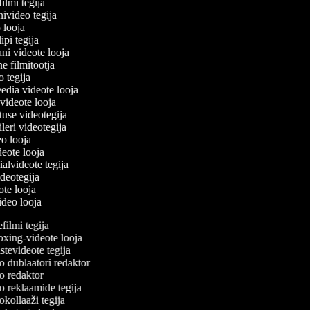
filmi tegija
nivideo tegija
o looja
ipi tegija
ani videote looja
ne filmitootja
eo tegija
eedia videote looja
-videote looja
tuse videotegija
eileri videotegija
eo looja
ideote looja
ialvideote tegija
ideotegija
ote looja
video looja
ilmi tegija
ing-videote looja
tevideote tegija
 dublaatori redaktor
 redaktor
 reklaamide tegija
kollaaži tegija