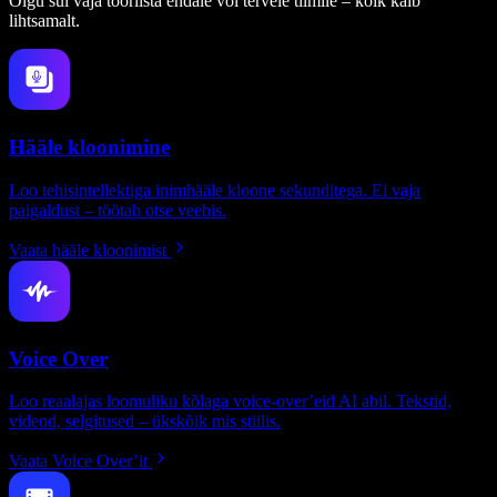
Olgu sul vaja tööriista endale või tervele tiimile – kõik käib
lihtsamalt.
Hääle kloonimine
Loo tehisintellektiga inimhääle kloone sekunditega. Ei vaja
paigaldust – töötab otse veebis.
Vaata hääle kloonimist
Voice Over
Loo reaalajas loomuliku kõlaga voice-over’eid AI abil. Tekstid,
videod, selgitused – ükskõik mis stiilis.
Vaata Voice Over’it