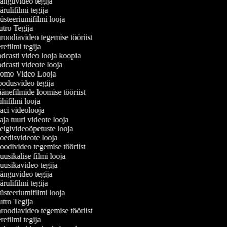
nguvideo tegija
ulifilmi tegija
steeriumifilmi looja
tro Tegija
roodiavideo tegemise tööriist
efilmi tegija
dcasti video looja koopia
casti videote looja
omo Video Looja
odusvideo tegija
änefilmide loomise tööriist
ifilmi looja
ci videolooja
a tuuri videote looja
igivideoõpetuste looja
edisvideote looja
odivideo tegemise tööriist
sikalise filmi looja
usikavideo tegija
nguvideo tegija
ulifilmi tegija
steeriumifilmi looja
tro Tegija
roodiavideo tegemise tööriist
efilmi tegija