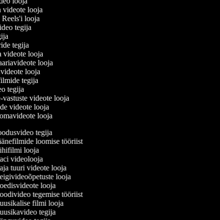
ideo looja
a videote looja
i Reels'i looja
video tegija
egija
ride tegija
a videote looja
ariavideote looja
videote looja
ilmide tegija
eo tegija
-vastuste videote looja
ade videote looja
omavideote looja
odusvideo tegija
änefilmide loomise tööriist
ifilmi looja
ci videolooja
a tuuri videote looja
igivideoõpetuste looja
edisvideote looja
odivideo tegemise tööriist
sikalise filmi looja
usikavideo tegija