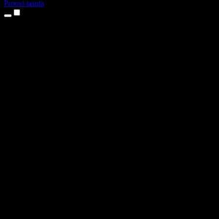
Proovi tasuta
Tooted
Tekst kõneks
iPhone’i ja iPadi rakendused
Androidi rakendus
Chrome’i laiendus
Edge’i laiendus
Veebirakendus
Maci rakendus
Windowsi rakendus
AI häältegeneraator
Pealelugemine
Dublaaž
Hääle kloonimine