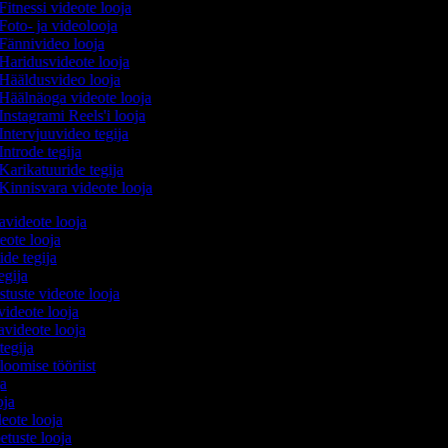
Fitnessi videote looja
Foto- ja videolooja
Fännivideo looja
Haridusvideote looja
Hääldusvideo looja
Häälnäoga videote looja
Instagrami Reels'i looja
Intervjuuvideo tegija
Introde tegija
Karikatuuride tegija
Kinnisvara videote looja
avideote looja
eote looja
ide tegija
tegija
stuste videote looja
videote looja
videote looja
tegija
 loomise tööriist
ja
oja
deote looja
etuste looja