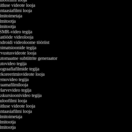
tluse videote looja
taasiafilmi looja
lmitoimetaja
mitootja
mitootja
MR-video tegija
atööde videolooja
droidi videoloome tööriist
imatsioonide tegija
vustusvideote looja
tomaatne subtiitrite generaator
tovideo tegija
graafiafilmide tegija
koreerimisvideote looja
movideo tegija
aamafilmilooja
larvevideo tegija
skursioonivideo tegija
loofilmi looja
tluse videote looja
taasiafilmi looja
lmitoimetaja
mitootja
mitootja