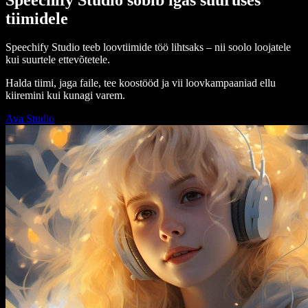
tiimidele
Speechify Studio teeb loovtiimide töö lihtsaks – nii soolo loojatele
kui suurtele ettevõtetele.
Halda tiimi, jaga faile, tee koostööd ja vii loovkampaaniad ellu
kiiremini kui kunagi varem.
Ava Studio