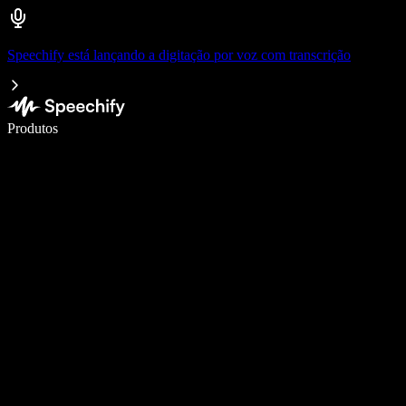
Speechify está lançando a digitação por voz com transcrição
Escreva 5× mais rápido com a digitação por voz
Produtos
Saiba mais