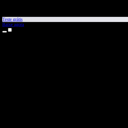
Teste grátis
Baixe agora
Produtos
Leitura em voz alta
Apps para iPhone e iPad
App para Android
Extensão para Chrome
Extensão para Edge
App Web
App para Mac
App para Windows