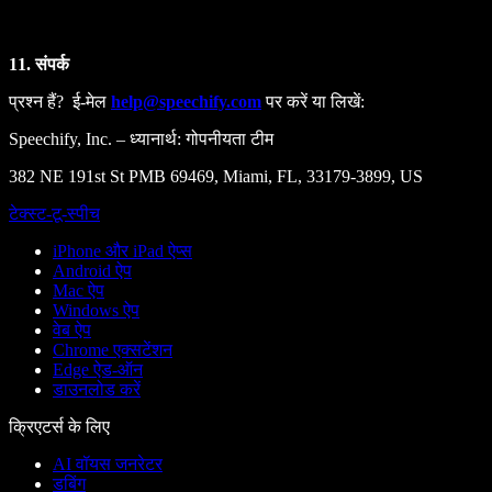
11. संपर्क
प्रश्न हैं? ई‑मेल
help@speechify.com
पर करें या लिखें:
Speechify, Inc. – ध्यानार्थ: गोपनीयता टीम
382 NE 191st St PMB 69469, Miami, FL, 33179-3899, US
टेक्स्ट-टू-स्पीच
iPhone और iPad ऐप्स
Android ऐप
Mac ऐप
Windows ऐप
वेब ऐप
Chrome एक्सटेंशन
Edge ऐड-ऑन
डाउनलोड करें
क्रिएटर्स के लिए
AI वॉयस जनरेटर
डबिंग