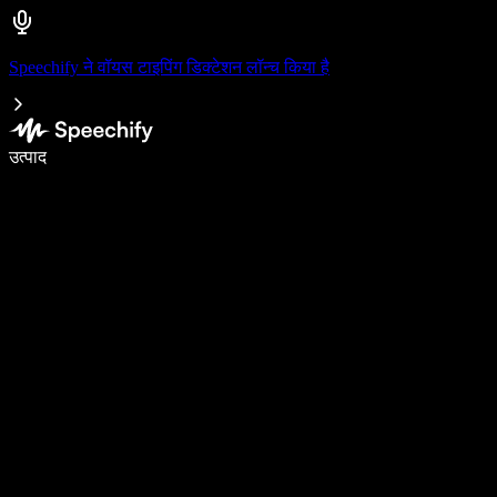
Speechify ने वॉयस टाइपिंग डिक्टेशन लॉन्च किया है
वॉइस टाइपिंग के साथ 5× तेज़ी से लिखें
उत्पाद
और जानें