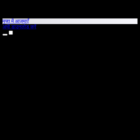
मुफ्त में आज़माएँ
अभी डाउनलोड करें
उत्पाद
टेक्स्ट टू स्पीच
iPhone और iPad ऐप्स
Android ऐप
Chrome एक्सटेंशन
Edge एक्सटेंशन
वेब ऐप
Mac ऐप
Windows ऐप