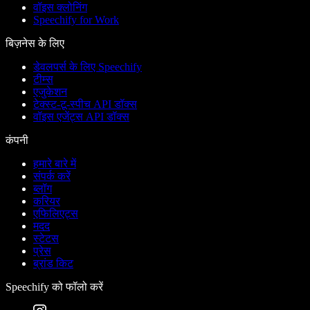
वॉइस क्लोनिंग
Speechify for Work
बिज़नेस के लिए
डेवलपर्स के लिए Speechify
टीम्स
एजुकेशन
टेक्स्ट-टू-स्पीच API डॉक्स
वॉइस एजेंट्स API डॉक्स
कंपनी
हमारे बारे में
संपर्क करें
ब्लॉग
करियर
एफिलिएट्स
मदद
स्टेटस
प्रेस
ब्रांड किट
Speechify को फॉलो करें