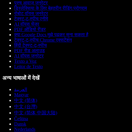
पुरुष आवाज़ जनरेटर
डिस्लेक्सिया के लिए बेहतरीन रीडिंग प्रोग्राम
रोबोट वॉयस जनरेटर
टेक्स्ट-टू-स्पीच एनीमे
AI वॉयस चेंजर
PDF ऑडियो रीडर
क्या Google Docs मुझे पढ़कर सुना सकता है
टेक्स्ट-टू-स्पीच Chrome एक्सटेंशन
हिंदी टेक्स्ट-टू-स्पीच
PDF रीड अलाउड
AI वॉयस जनरेटर
Texto a Voz
Leitor de Texto
अन्य भाषाओं में देखें
العربية
Magyar
中文 (简体)
中文 (台灣)
中文 (简体 中国大陆)
Čeština
Dansk
Nederlands