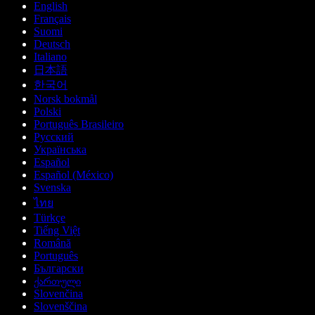
English
Français
Suomi
Deutsch
Italiano
日本語
한국어
Norsk bokmål
Polski
Português Brasileiro
Русский
Українська
Español
Español (México)
Svenska
ไทย
Türkçe
Tiếng Việt
Română
Português
Български
ქართული
Slovenčina
Slovenščina