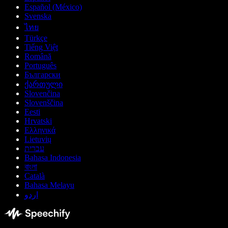
Español (México)
Svenska
ไทย
Türkçe
Tiếng Việt
Română
Português
Български
ქართული
Slovenčina
Slovenščina
Eesti
Hrvatski
Ελληνικά
Lietuvių
עברית
Bahasa Indonesia
বাংলা
Català
Bahasa Melayu
اردو