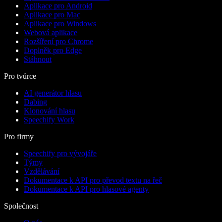
Aplikace pro Android
Aplikace pro Mac
Aplikace pro Windows
Webová aplikace
Rozšíření pro Chrome
Doplněk pro Edge
Stáhnout
Pro tvůrce
AI generátor hlasu
Dabing
Klonování hlasu
Speechify Work
Pro firmy
Speechify pro vývojáře
Týmy
Vzdělávání
Dokumentace k API pro převod textu na řeč
Dokumentace k API pro hlasové agenty
Společnost