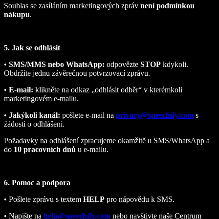
Souhlas se zasíláním marketingových zpráv
není podmínkou
nákupu
.
5. Jak se odhlásit
•
SMS/MMS nebo WhatsApp:
odpovězte
STOP
kdykoli.
Obdržíte jednu závěrečnou potvrzovací zprávu.
•
E-mail:
klikněte na odkaz „odhlásit odběr“ v kterémkoli
marketingovém e‑mailu.
•
Jakýkoli kanál:
pošlete e‑mail na
privacy@speechify.com
s
žádostí o odhlášení.
Požadavky na odhlášení zpracujeme okamžitě u SMS/WhatsApp a
do
10 pracovních dnů
u e‑mailu.
6. Pomoc a podpora
• Pošlete zprávu s textem
HELP
pro nápovědu k SMS.
• Napište na
help@speechify.com
nebo navštivte naše Centrum