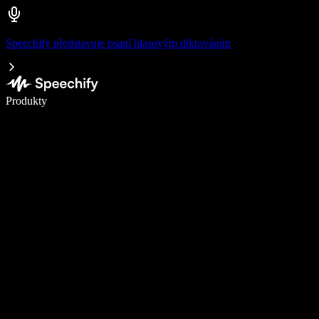
Speechify představuje psaní hlasovým diktováním
Pište 5× rychleji pomocí hlasového diktování
Produkty
Zjistit více