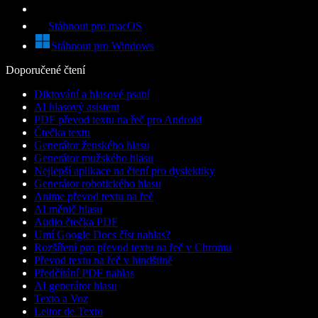
Stáhnout pro macOS
Stáhnout pro Windows
Doporučené čtení
Diktování a hlasové psaní
AI hlasový asistent
PDF převod textu na řeč pro Android
Čtečka textu
Generátor ženského hlasu
Generátor mužského hlasu
Nejlepší aplikace na čtení pro dyslektiky
Generátor robotického hlasu
Anime převod textu na řeč
AI měnič hlasu
Audio čtečka PDF
Umí Google Docs číst nahlas?
Rozšíření pro převod textu na řeč v Chromu
Převod textu na řeč v hindštině
Předčítání PDF nahlas
AI generátor hlasu
Texto a Voz
Leitor de Texto