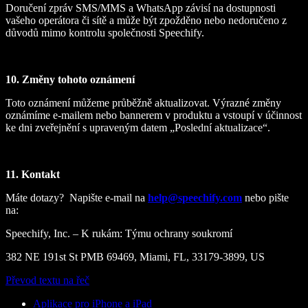
Doručení zpráv SMS/MMS a WhatsApp závisí na dostupnosti
vašeho operátora či sítě a může být zpožděno nebo nedoručeno z
důvodů mimo kontrolu společnosti Speechify.
10. Změny tohoto oznámení
Toto oznámení můžeme průběžně aktualizovat. Výrazné změny
oznámíme e‑mailem nebo bannerem v produktu a vstoupí v účinnost
ke dni zveřejnění s upraveným datem „Poslední aktualizace“.
11. Kontakt
Máte dotazy? Napište e‑mail na
help@speechify.com
nebo pište
na:
Speechify, Inc. – K rukám: Týmu ochrany soukromí
382 NE 191st St PMB 69469, Miami, FL, 33179-3899, US
Převod textu na řeč
Aplikace pro iPhone a iPad