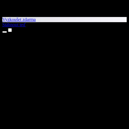
Vyzkoušet zdarma
Stáhnout teď
Produkty
Převod textu na řeč
Aplikace pro iPhone a iPad
Aplikace pro Android
Rozšíření pro Chrome
Rozšíření pro Edge
Webová aplikace
Aplikace pro Mac
Aplikace pro Windows