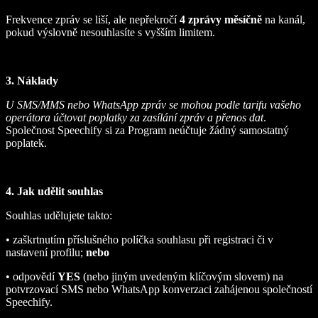
Frekvence zpráv se liší, ale nepřekročí
4 zprávy měsíčně
na kanál,
pokud výslovně nesouhlasíte s vyšším limitem.
3. Náklady
U SMS/MMS nebo WhatsApp zpráv se mohou podle tarifu vašeho
operátora účtovat poplatky za zasílání zpráv a přenos dat
.
Společnost Speechify si za Program neúčtuje žádný samostatný
poplatek.
4. Jak udělit souhlas
Souhlas udělujete takto:
• zaškrtnutím příslušného políčka souhlasu při registraci či v
nastavení profilu;
nebo
• odpovědí
YES
(nebo jiným uvedeným klíčovým slovem) na
potvrzovací SMS nebo WhatsApp konverzaci zahájenou společností
Speechify.