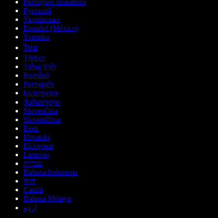
Português Brasileiro
Русский
Українська
Español (México)
Svenska
ไทย
Türkçe
Tiếng Việt
Română
Português
Български
ქართული
Slovenčina
Slovenščina
Eesti
Hrvatski
Ελληνικά
Lietuvių
עברית
Bahasa Indonesia
বাংলা
Català
Bahasa Melayu
اردو