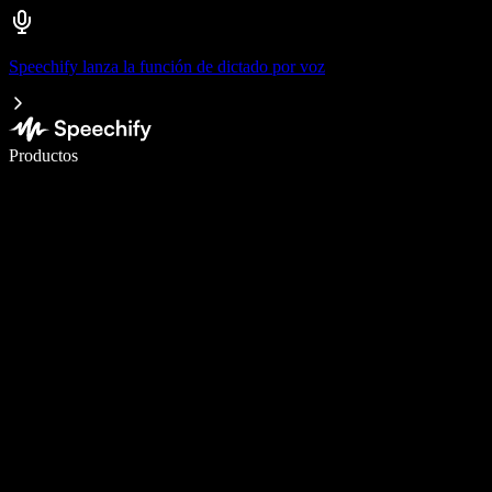
Speechify lanza la función de dictado por voz
Escribe 5× más rápido con dictado por voz
Productos
Más información