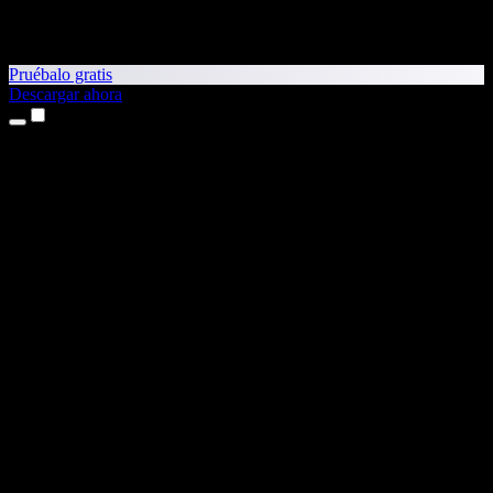
Pruébalo gratis
Descargar ahora
Productos
Texto a voz
App para iPhone y iPad
App para Android
Extensión para Chrome
Extensión para Edge
Aplicación web
App para Mac