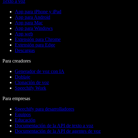
Texto a voz
App para iPhone y iPad
App para Android
App para Mac
App para Windows
App web
Extensión para Chrome
Extensión para Edge
Descargas
Para creadores
Generador de voz con IA
Doblaje
Clonación de voz
Speechify Work
Para empresas
Speechify para desarrolladores
Equipos
Educación
Documentación de la API de texto a voz
Documentación de la API de agentes de voz