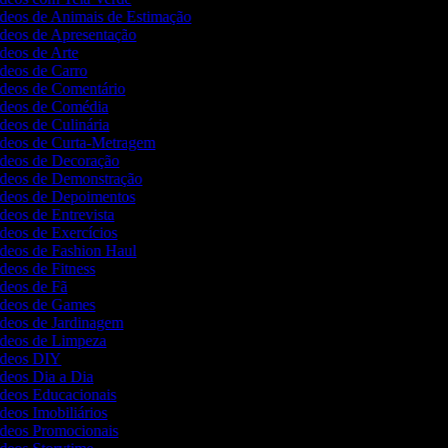
Vídeos de Animais de Estimação
ídeos de Apresentação
ídeos de Arte
ídeos de Carro
Vídeos de Comentário
Vídeos de Comédia
ídeos de Culinária
Vídeos de Curta-Metragem
Vídeos de Decoração
Vídeos de Demonstração
Vídeos de Depoimentos
ídeos de Entrevista
ídeos de Exercícios
ídeos de Fashion Haul
ídeos de Fitness
ídeos de Fã
Vídeos de Games
Vídeos de Jardinagem
Vídeos de Limpeza
Vídeos DIY
ídeos Dia a Dia
ídeos Educacionais
ídeos Imobiliários
Vídeos Promocionais