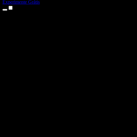
Experimente Grátis
Produtos
Texto para Fala
Apps para iPhone e iPad
App para Android
Extensão para Chrome
Extensão para Edge
App Web
App para Mac
App para Windows
Gerador de Voz com IA
Dublagem de Voz
Dublagem