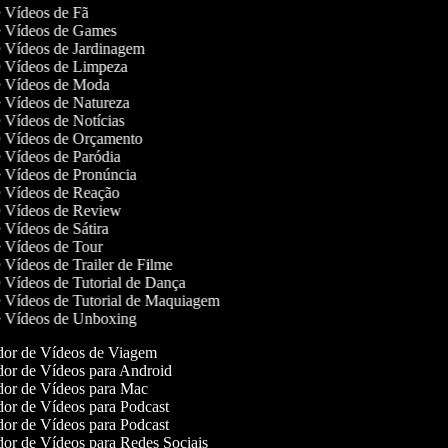
de Vídeos de Fã
de Vídeos de Games
de Vídeos de Jardinagem
de Vídeos de Limpeza
de Vídeos de Moda
de Vídeos de Natureza
de Vídeos de Notícias
de Vídeos de Orçamento
de Vídeos de Paródia
de Vídeos de Pronúncia
de Vídeos de Reação
de Vídeos de Review
e Vídeos de Sátira
de Vídeos de Tour
e Vídeos de Trailer de Filme
de Vídeos de Tutorial de Dança
de Vídeos de Tutorial de Maquiagem
de Vídeos de Unboxing
or de Vídeos de Viagem
or de Vídeos para Android
or de Vídeos para Mac
or de Vídeos para Podcast
or de Vídeos para Podcast
or de Vídeos para Redes Sociais