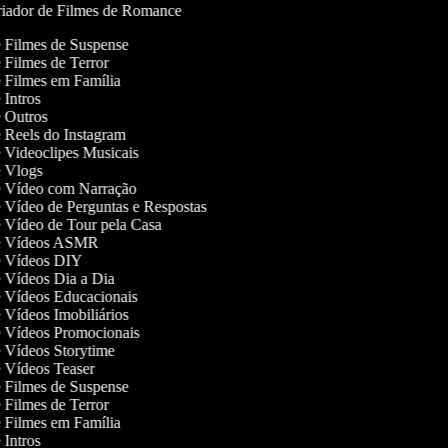
iador de Filmes de Romance
de Filmes de Suspense
e Filmes de Terror
de Filmes em Família
e Intros
de Outros
de Reels do Instagram
de Videoclipes Musicais
de Vlogs
de Vídeo com Narração
de Vídeo de Perguntas e Respostas
de Vídeo de Tour pela Casa
 de Vídeos ASMR
de Vídeos DIY
de Vídeos Dia a Dia
de Vídeos Educacionais
e Vídeos Imobiliários
de Vídeos Promocionais
de Vídeos Storytime
de Vídeos Teaser
de Filmes de Suspense
e Filmes de Terror
de Filmes em Família
e Intros