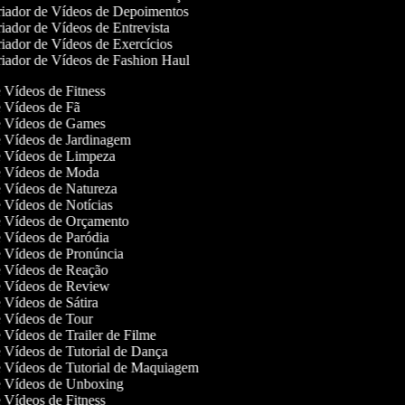
iador de Vídeos de Depoimentos
iador de Vídeos de Entrevista
iador de Vídeos de Exercícios
iador de Vídeos de Fashion Haul
e Vídeos de Fitness
de Vídeos de Fã
de Vídeos de Games
de Vídeos de Jardinagem
de Vídeos de Limpeza
de Vídeos de Moda
de Vídeos de Natureza
de Vídeos de Notícias
de Vídeos de Orçamento
de Vídeos de Paródia
de Vídeos de Pronúncia
de Vídeos de Reação
de Vídeos de Review
e Vídeos de Sátira
de Vídeos de Tour
e Vídeos de Trailer de Filme
de Vídeos de Tutorial de Dança
de Vídeos de Tutorial de Maquiagem
de Vídeos de Unboxing
e Vídeos de Fitness