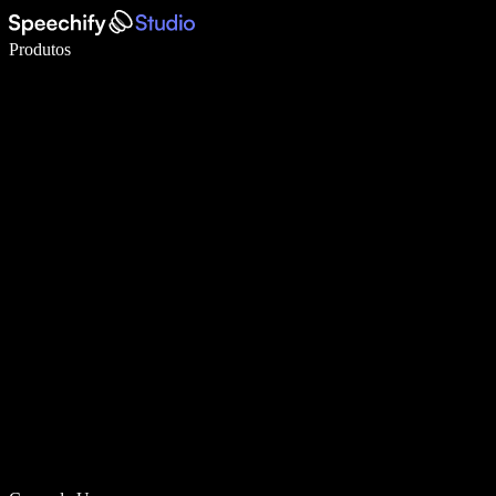
Escreva 5× mais rápido com digitação por voz
Produtos
Saiba mais