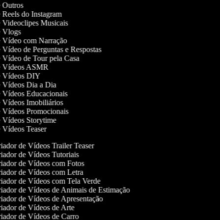
de Outros
de Reels do Instagram
de Videoclipes Musicais
de Vlogs
de Vídeo com Narração
de Vídeo de Perguntas e Respostas
de Vídeo de Tour pela Casa
 de Vídeos ASMR
de Vídeos DIY
de Vídeos Dia a Dia
de Vídeos Educacionais
e Vídeos Imobiliários
de Vídeos Promocionais
de Vídeos Storytime
de Vídeos Teaser
iador de Vídeos Trailer Teaser
iador de Vídeos Tutoriais
iador de Vídeos com Fotos
iador de Vídeos com Letra
iador de Vídeos com Tela Verde
iador de Vídeos de Animais de Estimação
iador de Vídeos de Apresentação
iador de Vídeos de Arte
iador de Vídeos de Carro