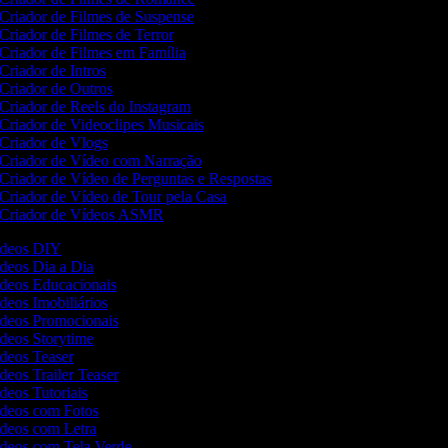
Criador de Filmes de Suspense
Criador de Filmes de Terror
Criador de Filmes em Família
Criador de Intros
Criador de Outros
Criador de Reels do Instagram
Criador de Videoclipes Musicais
Criador de Vlogs
Criador de Vídeo com Narração
Criador de Vídeo de Perguntas e Respostas
Criador de Vídeo de Tour pela Casa
Criador de Vídeos ASMR
Vídeos DIY
ídeos Dia a Dia
ídeos Educacionais
ídeos Imobiliários
Vídeos Promocionais
ídeos Storytime
ídeos Teaser
ídeos Trailer Teaser
ídeos Tutoriais
Vídeos com Fotos
Vídeos com Letra
Vídeos com Tela Verde