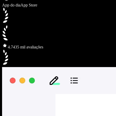
App do dia
App Store
4.7
435 mil avaliações