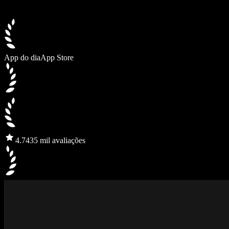
App do dia
App Store
4.7
435 mil avaliações