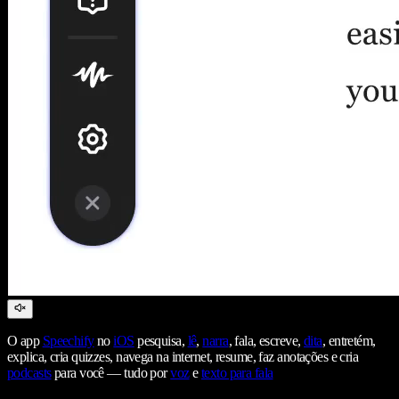
O app
Speechify
no
iOS
pesquisa,
lê
,
narra
, fala, escreve,
dita
, entretém,
explica, cria quizzes, navega na internet, resume, faz anotações e cria
podcasts
para você — tudo por
voz
e
texto para fala