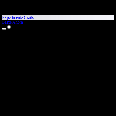
Experimente Grátis
Baixe Agora
Produtos
Texto para Fala
Apps para iPhone e iPad
App para Android
Extensão para Chrome
Extensão para Edge
App Web
App para Mac
App para Windows