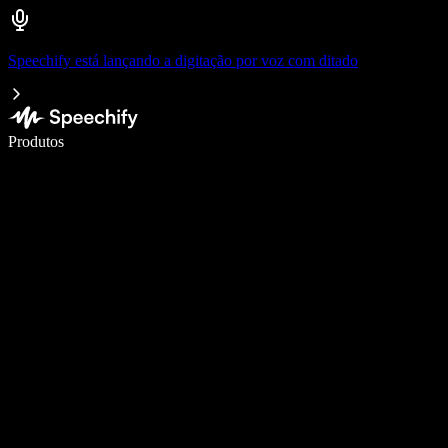
Speechify está lançando a digitação por voz com ditado
Escreva 5× mais rápido com digitação por voz
Produtos
Saiba mais