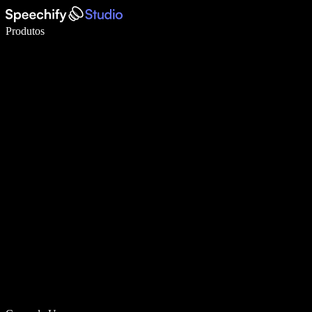
Escreva 5× mais rápido com digitação por voz
Produtos
Saiba mais