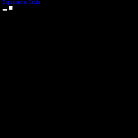
Experimente Grátis
Produtos
Texto para Fala
Apps para iPhone e iPad
App para Android
Extensão para Chrome
Extensão para Edge
App Web
App para Mac
App para Windows
Gerador de Voz com IA
Dublagem de Voz
Dublagem