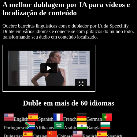
A melhor dublagem por IA para vídeos e
localização de conteúdo
Quebre barreiras linguísticas com o dublador por IA da Speechify.
Duble em vários idiomas e conecte-se com públicos do mundo todo,
transformando seu áudio em conteúdo localizado.
Duble em mais de 60 idiomas
English
Spanish
French
German
Portuguese
Afrikaans
Arabic
Bangla
Bulgarian
Catalan
Chinese
English
Spanish