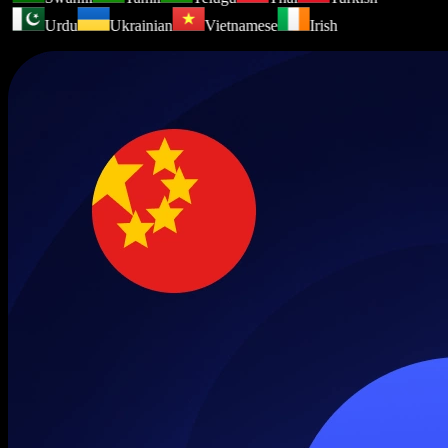
Urdu
Ukrainian
Vietnamese
Irish