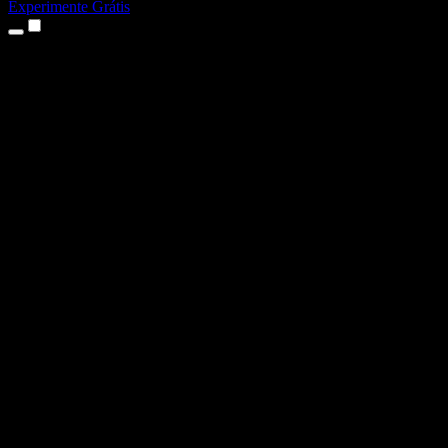
Experimente Grátis
Produtos
Texto para Fala
Apps para iPhone e iPad
App para Android
Extensão para Chrome
Extensão para Edge
App Web
App para Mac
App para Windows
Gerador de Voz com IA
Dublagem de Voz
Dublagem