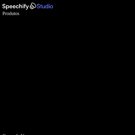
Escreva 5× mais rápido com digitação por voz
Produtos
Saiba mais