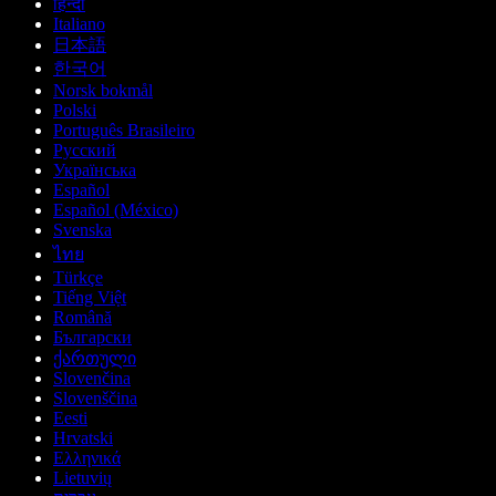
हिन्दी
Italiano
日本語
한국어
Norsk bokmål
Polski
Português Brasileiro
Русский
Українська
Español
Español (México)
Svenska
ไทย
Türkçe
Tiếng Việt
Română
Български
ქართული
Slovenčina
Slovenščina
Eesti
Hrvatski
Ελληνικά
Lietuvių