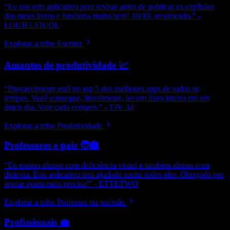
“Eu uso este aplicativo para revisar antes de publicar os capítulos
dos meus livros e funciona muito bem! 10/10, recomendo.” -
LOUIELEIUOL
Explorar a tribo Escritor
Amantes de produtividade 📈
“Provavelmente está no top 5 dos melhores apps de todos os
tempos. Você consegue, literalmente, ler um livro inteiro em um
único dia. Vale cada centavo.” - TJV 34
Explorar a tribo Produtividade
Professores e pais 🧑‍🏫
“Eu ensino alunos com deficiência visual e também alunos com
dislexia. Este aplicativo tem ajudado muito todos eles. Obrigado por
apoiar quem mais precisa!” - ETTETWO
Explorar a tribo Professor ou pai/mãe
Profissionais 💼