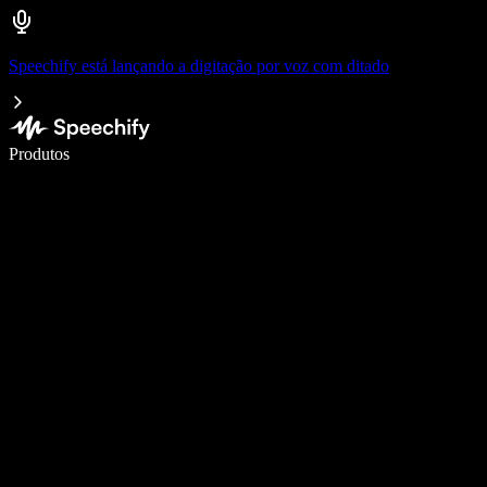
Speechify está lançando a digitação por voz com ditado
Escreva 5× mais rápido com digitação por voz
Produtos
Saiba mais