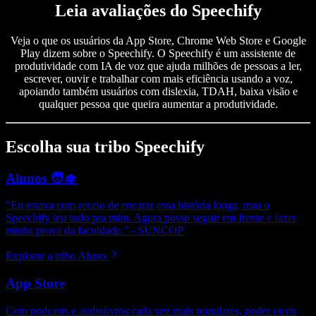
Leia avaliações do Speechify
Veja o que os usuários da App Store, Chrome Web Store e Google
Play dizem sobre o Speechify. O Speechify é um assistente de
produtividade com IA de voz que ajuda milhões de pessoas a ler,
escrever, ouvir e trabalhar com mais eficiência usando a voz,
apoiando também usuários com dislexia, TDAH, baixa visão e
qualquer pessoa que queira aumentar a produtividade.
Escolha sua tribo Speechify
Alunos 🧑‍🎓
“Eu estava com receio de encarar essa história longa, mas o
Speechify leu tudo pra mim. Agora posso seguir em frente e fazer
minha prova da faculdade.” - SUNCOP
Explorar a tribo Aluno
App Store
Com podcasts e audiolivros cada vez mais populares, poder ouvir