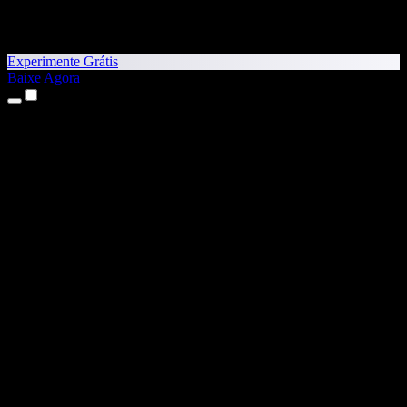
Experimente Grátis
Baixe Agora
Produtos
Texto para Fala
Apps para iPhone e iPad
App para Android
Extensão para Chrome
Extensão para Edge
App Web
App para Mac
App para Windows