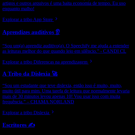
artigos e outros arquivos é uma baita economia de tempo. Eu uso
enquanto malho!
Explorar a tribo App Store
Aprendizes auditivos 👂
“Sou um(a) aprendiz auditivo(a). O Speechify me ajuda a entender
as leituras melhor do que quando leio em silêncio.” - CANDI CL
Explorar a tribo Diferenças na aprendizagem
A Tribo da Dislexia 🚀
“Sou um estudante que teve dislexia, então isso é muito, muito,
muito útil para mim. Uma tarefa de leitura que normalmente levaria
mais de 30 minutos levou apenas 10! Vou usar isso com muita
frequência.” – CHAMA NORLAND
Explorar a tribo Dislexia
Escritores ✍️