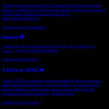
“Excelente para entender livros de medicina de forma muito mais
rápida e completa!! É incrível para se manter em dia com as técnicas
e tecnologias cirúrgicas mais recentes. Dr. K” -
IMPLANTOPERATOR
Explorar a tribo Profissional
Sêniores 🧓
“Speechify salva os meus olhos de 70 anos. Eu os fecho e só
escuto.” - WRANGLERSUPREME
Explorar a tribo Sênior
A Tribo do TDAH ❤️
“Tenho TDAH e adoro ler, mas tenho pilhas de livros que nunca
nem toquei. Baixei este app e ele me ajudou a ler muito mais e a
absorver melhor as informações para a escola! Amo este app,
recomendo para todo mundo!” - JENEMARIE
Explorar a tribo TDAH