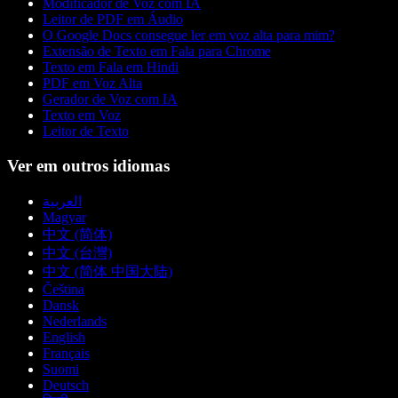
Modificador de Voz com IA
Leitor de PDF em Áudio
O Google Docs consegue ler em voz alta para mim?
Extensão de Texto em Fala para Chrome
Texto em Fala em Hindi
PDF em Voz Alta
Gerador de Voz com IA
Texto em Voz
Leitor de Texto
Ver em outros idiomas
العربية
Magyar
中文 (简体)
中文 (台灣)
中文 (简体 中国大陆)
Čeština
Dansk
Nederlands
English
Français
Suomi
Deutsch