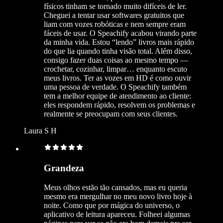
físicos tinham se tornado muito difíceis de ler.
Cheguei a tentar usar softwares gratuitos que
liam com vozes robóticas e nem sempre eram
fáceis de usar. O Speachify acabou virando parte
da minha vida. Estou “lendo” livros mais rápido
do que lia quando tinha visão total. Além disso,
consigo fazer duas coisas ao mesmo tempo —
crochetar, cozinhar, limpar… enquanto escuto
meus livros. Ter as vozes em HD é como ouvir
uma pessoa de verdade. O Speachify também
tem a melhor equipe de atendimento ao cliente:
eles respondem rápido, resolvem os problemas e
realmente se preocupam com seus clientes.
Laura S H
Grandeza
Meus olhos estão tão cansados, mas eu queria
mesmo era mergulhar no meu novo livro hoje à
noite. Como que por mágica do universo, o
aplicativo de leitura apareceu. Folheei algumas