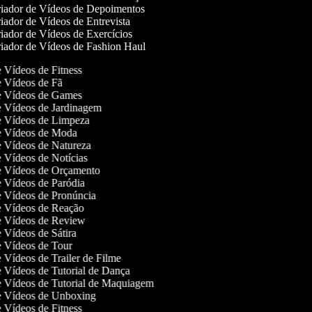
iador de Vídeos de Depoimentos
ador de Vídeos de Entrevista
iador de Vídeos de Exercícios
iador de Vídeos de Fashion Haul
de Vídeos de Fitness
de Vídeos de Fã
de Vídeos de Games
de Vídeos de Jardinagem
de Vídeos de Limpeza
de Vídeos de Moda
de Vídeos de Natureza
de Vídeos de Notícias
de Vídeos de Orçamento
de Vídeos de Paródia
de Vídeos de Pronúncia
de Vídeos de Reação
de Vídeos de Review
de Vídeos de Sátira
de Vídeos de Tour
de Vídeos de Trailer de Filme
de Vídeos de Tutorial de Dança
de Vídeos de Tutorial de Maquiagem
de Vídeos de Unboxing
de Vídeos de Fitness