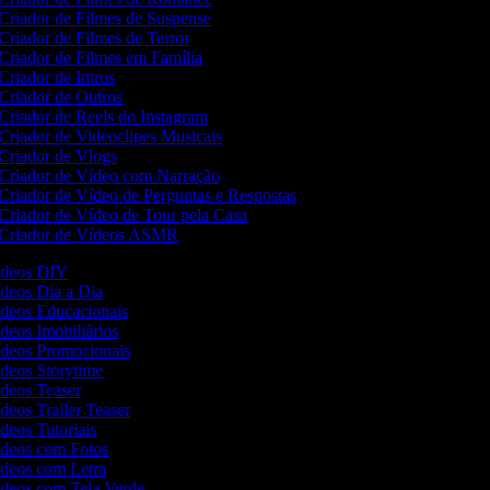
Criador de Filmes de Suspense
Criador de Filmes de Terror
Criador de Filmes em Família
Criador de Intros
Criador de Outros
Criador de Reels do Instagram
Criador de Videoclipes Musicais
Criador de Vlogs
Criador de Vídeo com Narração
Criador de Vídeo de Perguntas e Respostas
Criador de Vídeo de Tour pela Casa
Criador de Vídeos ASMR
Vídeos DIY
ídeos Dia a Dia
Vídeos Educacionais
ídeos Imobiliários
Vídeos Promocionais
ídeos Storytime
ídeos Teaser
ídeos Trailer Teaser
ídeos Tutoriais
Vídeos com Fotos
Vídeos com Letra
Vídeos com Tela Verde