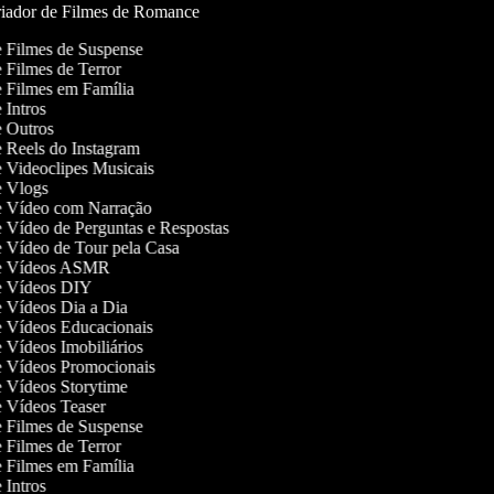
iador de Filmes de Romance
de Filmes de Suspense
de Filmes de Terror
de Filmes em Família
e Intros
de Outros
de Reels do Instagram
de Videoclipes Musicais
de Vlogs
de Vídeo com Narração
de Vídeo de Perguntas e Respostas
de Vídeo de Tour pela Casa
 de Vídeos ASMR
de Vídeos DIY
de Vídeos Dia a Dia
de Vídeos Educacionais
de Vídeos Imobiliários
de Vídeos Promocionais
de Vídeos Storytime
de Vídeos Teaser
de Filmes de Suspense
de Filmes de Terror
de Filmes em Família
e Intros