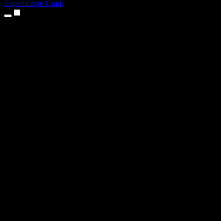
Experimente Grátis
Produtos
Texto para Fala
Apps para iPhone e iPad
App para Android
Extensão para Chrome
Extensão para Edge
App Web
App para Mac
App para Windows
Gerador de Voz com IA
Dublagem de Voz
Dublagem