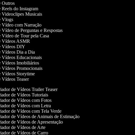
de Outros
de Reels do Instagram
de Videoclipes Musicais
de Vlogs
de Vídeo com Narração
de Vídeo de Perguntas e Respostas
de Vídeo de Tour pela Casa
 de Vídeos ASMR
de Vídeos DIY
de Vídeos Dia a Dia
de Vídeos Educacionais
de Vídeos Imobiliários
de Vídeos Promocionais
de Vídeos Storytime
de Vídeos Teaser
ador de Vídeos Trailer Teaser
ador de Vídeos Tutoriais
iador de Vídeos com Fotos
iador de Vídeos com Letra
iador de Vídeos com Tela Verde
iador de Vídeos de Animais de Estimação
iador de Vídeos de Apresentação
iador de Vídeos de Arte
iador de Vídeos de Carro