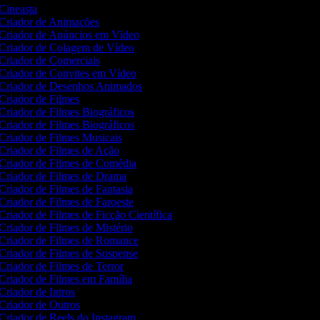
Cineasta
Criador de Animações
Criador de Anúncios em Vídeo
Criador de Colagem de Vídeo
Criador de Comerciais
Criador de Convites em Vídeo
Criador de Desenhos Animados
Criador de Filmes
Criador de Filmes Biográficos
Criador de Filmes Biográficos
Criador de Filmes Musicais
Criador de Filmes de Ação
Criador de Filmes de Comédia
Criador de Filmes de Drama
Criador de Filmes de Fantasia
Criador de Filmes de Faroeste
Criador de Filmes de Ficção Científica
Criador de Filmes de Mistério
Criador de Filmes de Romance
Criador de Filmes de Suspense
Criador de Filmes de Terror
Criador de Filmes em Família
Criador de Intros
Criador de Outros
Criador de Reels do Instagram