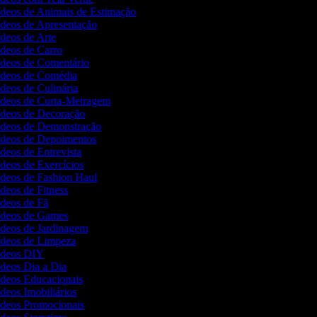
Vídeos de Animais de Estimação
Vídeos de Apresentação
ídeos de Arte
ídeos de Carro
Vídeos de Comentário
Vídeos de Comédia
ídeos de Culinária
Vídeos de Curta-Metragem
Vídeos de Decoração
Vídeos de Demonstração
Vídeos de Depoimentos
ídeos de Entrevista
ídeos de Exercícios
Vídeos de Fashion Haul
ídeos de Fitness
ídeos de Fã
Vídeos de Games
Vídeos de Jardinagem
Vídeos de Limpeza
Vídeos DIY
ídeos Dia a Dia
Vídeos Educacionais
ídeos Imobiliários
Vídeos Promocionais