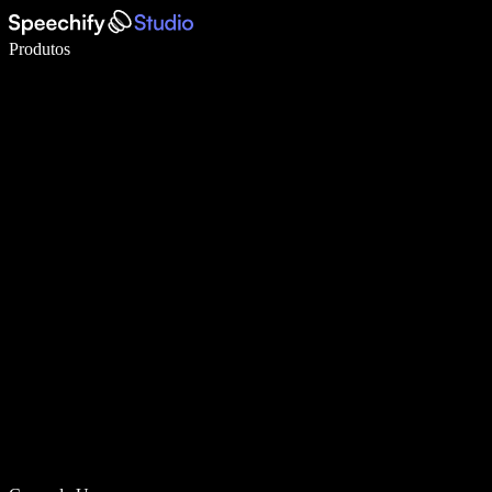
Escreva 5× mais rápido com digitação por voz
Produtos
Saiba mais