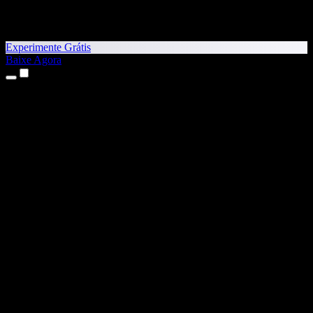
Experimente Grátis
Baixe Agora
Produtos
Texto para Fala
Apps para iPhone e iPad
App para Android
Extensão para Chrome
Extensão para Edge
App Web
App para Mac
App para Windows