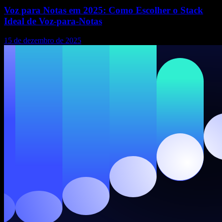
Voz para Notas em 2025: Como Escolher o Stack
Ideal de Voz-para-Notas
15 de dezembro de 2025