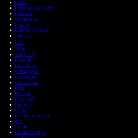
Polski
Português Brasileiro
Русский
Українська
Español
Español (México)
Svenska
ไทย
Türkçe
Tiếng Việt
Română
Български
ქართული
Slovenčina
Slovenščina
Eesti
Hrvatski
Ελληνικά
Lietuvių
עברית
Bahasa Indonesia
বাংলা
Català
Bahasa Melayu