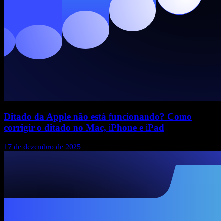
Ditado da Apple não está funcionando? Como
corrigir o ditado no Mac, iPhone e iPad
17 de dezembro de 2025