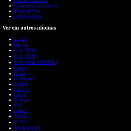
PDF em Voz Alta
Gerador de Voz com IA
Texto em Voz
Leitor de Texto
Ver em outros idiomas
العربية
Magyar
中文 (简体)
中文 (台灣)
中文 (简体 中国大陆)
Čeština
Dansk
Nederlands
English
Français
Suomi
Deutsch
हिन्दी
Italiano
日本語
한국어
Norsk bokmål