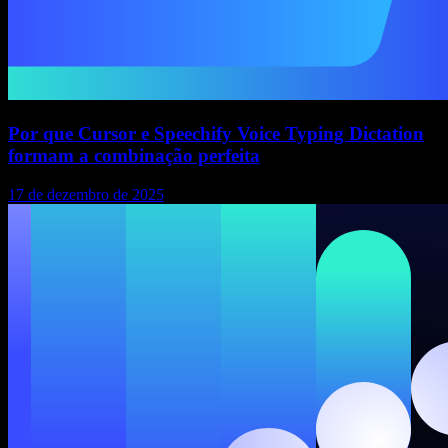
Por que Cursor e Speechify Voice Typing Dictation
formam a combinação perfeita
17 de dezembro de 2025