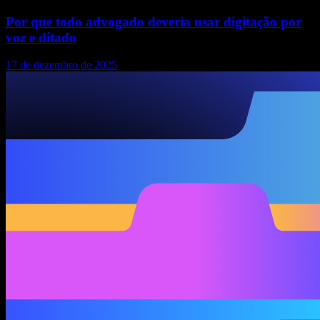
Por que todo advogado deveria usar digitação por
voz e ditado
17 de dezembro de 2025