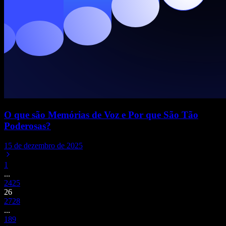
O que são Memórias de Voz e Por que São Tão
Poderosas?
15 de dezembro de 2025
1
...
24
25
26
27
28
...
189