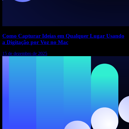
Como Capturar Ideias em Qualquer Lugar Usando
a Digitação por Voz no Mac
15 de dezembro de 2025