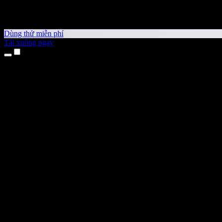
Dùng thử miễn phí
Tải xuống ngay
Sản phẩm
Chuyển văn bản thành giọng nói
Ứng dụng cho iPhone & iPad
Ứng dụng Android
Tiện ích cho Chrome
Tiện ích cho Edge
Ứng dụng web
Ứng dụng cho Mac