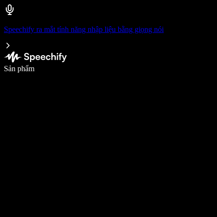
Speechify ra mắt tính năng nhập liệu bằng giọng nói
Viết nhanh gấp 5 lần với tính năng nhập bằng giọng nói
Sản phẩm
Tìm hiểu thêm