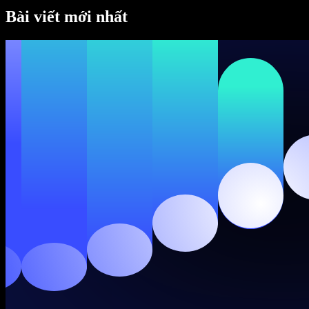
SIMBA Voice Agents
Bài viết mới nhất
Speechify cho nhà phát triển