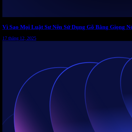
Vì Sao Mọi Luật Sư Nên Sử Dụng Gõ Bằng Giọng Nó
17 tháng 12, 2025