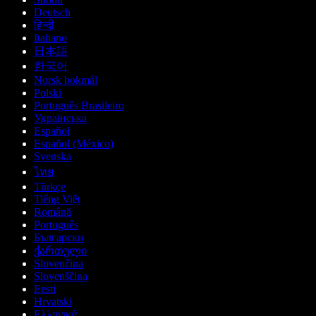
Deutsch
हिन्दी
Italiano
日本語
한국어
Norsk bokmål
Polski
Português Brasileiro
Українська
Español
Español (México)
Svenska
ไทย
Türkçe
Tiếng Việt
Română
Português
Български
ქართული
Slovenčina
Slovenščina
Eesti
Hrvatski
Ελληνικά