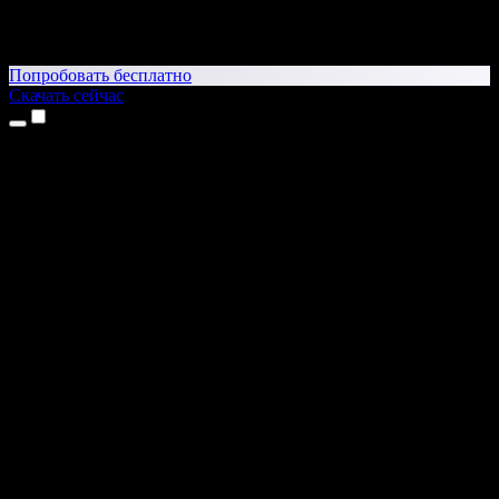
Попробовать бесплатно
Скачать сейчас
Продукты
Текст в речь
Приложение для iPhone и iPad
Приложение для Android
Расширение для Chrome
Расширение для Edge
Веб-приложение
Приложение для Mac