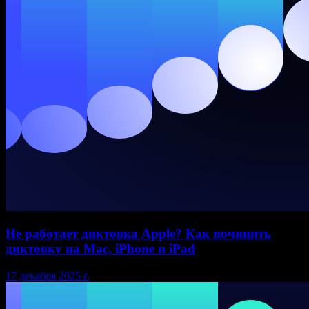
Не работает диктовка Apple? Как починить
диктовку на Mac, iPhone и iPad
17 декабря 2025 г.