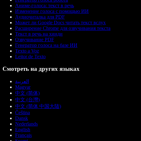
Аниме-голоса: текст в речь
Изменение голоса с помощью ИИ
Аудиочиталка для PDF
Может ли Google Docs читать текст вслух
Расширение Chrome для озвучивания текста
Текст в речь на хинди
Озвучивание PDF
Генератор голоса на базе ИИ
Texto a Voz
Leitor de Texto
Смотреть на других языках
العربية
Magyar
中文 (简体)
中文 (台灣)
中文 (简体 中国大陆)
Čeština
Dansk
Nederlands
English
Français
Suomi